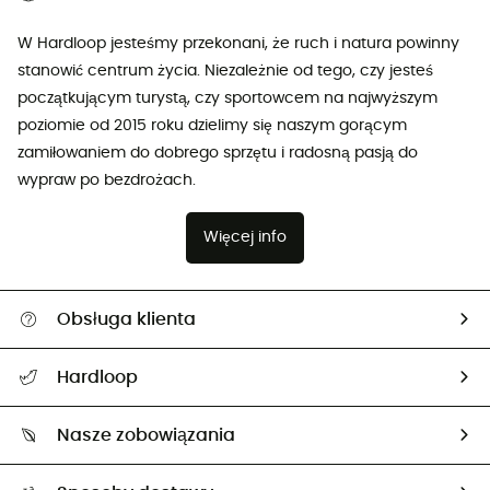
W Hardloop jesteśmy przekonani, że ruch i natura powinny
stanowić centrum życia. Niezależnie od tego, czy jesteś
początkującym turystą, czy sportowcem na najwyższym
poziomie od 2015 roku dzielimy się naszym gorącym
zamiłowaniem do dobrego sprzętu i radosną pasją do
wypraw po bezdrożach.
Więcej info
Obsługa klienta
Pomoc i kontakt
Hardloop
Śledzenie przesyłki
O nas
Zwrot artykułów i zwrot środków
Nasze zobowiązania
HardGuides
Przewodnik po rozmiarach
Nasz ślad węglowy
Ambasadorzy