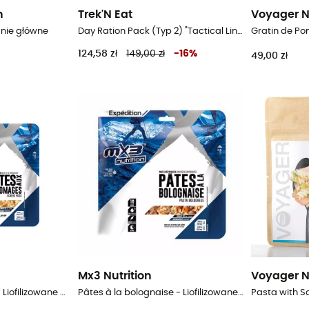
n
Trek'N Eat
Voyager N
anie główne
Day Ration Pack (Typ 2) "Tactical Line"- Danie główne
124,58 zł
149,00 zł
-
16
%
49,00 zł
Mx3 Nutrition
Voyager N
Pâtes aux fromages - Liofilizowane danie
Pâtes à la bolognaise - Liofilizowane danie