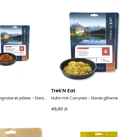
Trek'N Eat
Bœuf à la hongroise et pâtes - Danie główne
Huhn mit Curryreis - Danie główne
49,00 zł