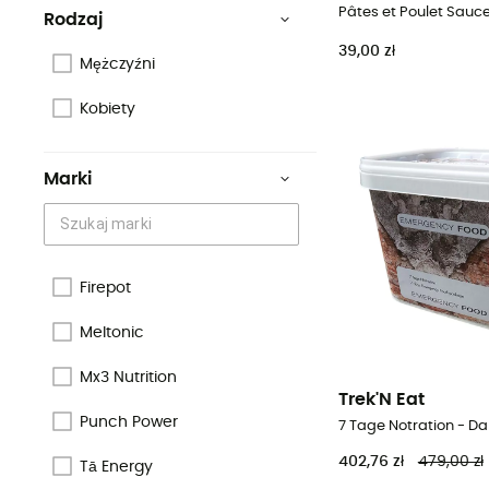
Rodzaj
39,00 zł
Mężczyźni
Kobiety
Marki
Firepot
Meltonic
Mx3 Nutrition
Trek'N Eat
Punch Power
7 Tage Notration - D
402,76 zł
479,00 zł
Tā Energy