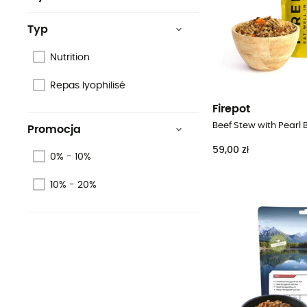
Vegan
Typ
Bio
Nutrition
Gwarantowane
pochodzenie europejskie
Repas lyophilisé
Firepot
Promocja
59,00 zł
0% - 10%
10% - 20%