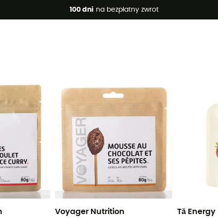
 promocje 🔥 -5% DODATKOWO przy zakupie 2 produktów*, kod 
100 dni
na bezpłatny zwrot
ana
n
Voyager Nutrition
Tā Energy