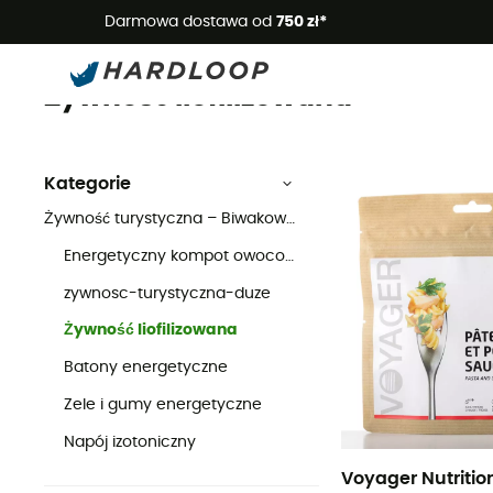
Letnie
Darmowa dostawa od
750 zł*
Żywność liofilizow
Żywność turystyczna – Biwakowanie, trail, trekking
Żywność liofilizowana
Kategorie
Żywność turystyczna – Biwakowanie, trail, trekking
Energetyczny kompot owocowy
zywnosc-turystyczna-duze
Żywność liofilizowana
Batony energetyczne
Zele i gumy energetyczne
Napój izotoniczny
Voyager Nutritio