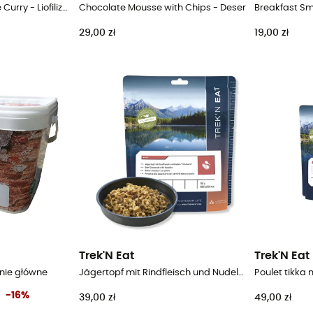
Pâtes et Poulet Sauce Curry - Liofilizowane danie
Chocolate Mousse with Chips - Deser
Breakfast Sm
29,00 zł
19,00 zł
Trek'N Eat
Trek'N Eat
anie główne
Jägertopf mit Rindfleisch und Nudeln - Danie główne
Poulet tikka
-
16
%
39,00 zł
49,00 zł