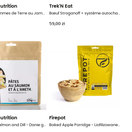
utrition
Trek'N Eat
Gratin de Pommes de Terre au Jambon Fumé - Liofilizowane danie
Bœuf Stroganoff + système autochauffant - Danie główne
59,00 zł
utrition
Firepot
Pasta with Salmon and Dill - Danie główne
Baked Apple Porridge - Liofilizowane danie