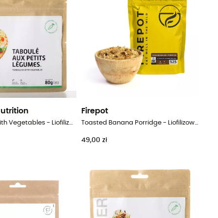
utrition
Firepot
Tabbouleh with Vegetables - Liofilizowane danie
Toasted Banana Porridge - Liofilizowane danie
49,00 zł