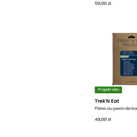
59,00 zł
Projekt eko
Trek'N Eat
49,00 zł