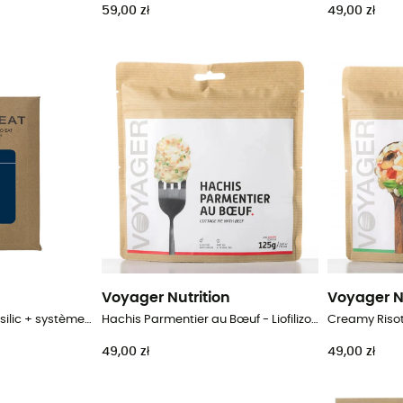
59,00 zł
49,00 zł
Voyager Nutrition
Voyager N
Pâtes au pesto de basilic + système autochauffant - Danie główne
Hachis Parmentier au Bœuf - Liofilizowane danie
49,00 zł
49,00 zł