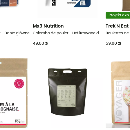
Projekt eko
Mx3 Nutrition
Trek'N Eat
z - Danie główne
Colombo de poulet - Liofilizowane danie
49,00 zł
59,00 zł