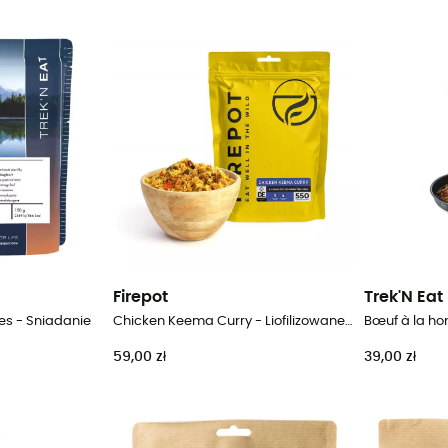
Firepot
Trek'N Eat
es - Sniadanie
Chicken Keema Curry - Liofilizowane danie
59,00 zł
39,00 zł