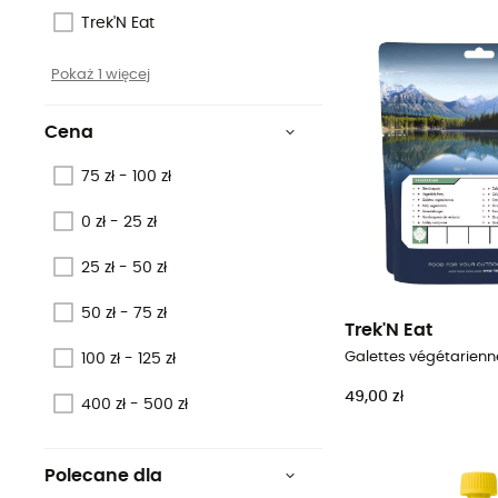
Trek'N Eat
Pokaż 1 więcej
Cena
75 zł - 100 zł
0 zł - 25 zł
25 zł - 50 zł
50 zł - 75 zł
Trek'N Eat
Galettes végétarienn
100 zł - 125 zł
49,00 zł
400 zł - 500 zł
Polecane dla