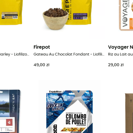
Firepot
Voyager N
Beef Stew with Pearl Barley - Liofilizowane danie
Gateau Au Chocolat Fondant - Liofilizowane danie
49,00 zł
29,00 zł