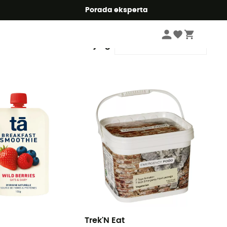
Summer5
Porada eksperta
Sortuj wg
Trek'N Eat