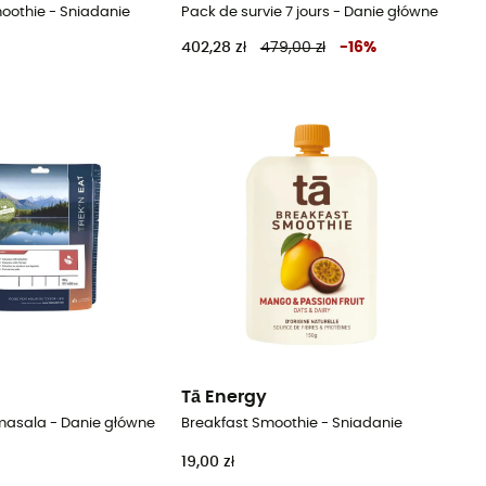
oothie - Sniadanie
Pack de survie 7 jours - Danie główne
402,28 zł
479,00 zł
-
16
%
Tā Energy
 masala - Danie główne
Breakfast Smoothie - Sniadanie
19,00 zł