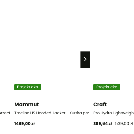
Projekt eko
Projekt eko
Mammut
Craft
a przeciwdeszczowa damska
Treeline HS Hooded Jacket - Kurtka przeciwdeszczowa dams
Pro Hydro Lightweig
1489,00 zł
399,64 zł
539,00 zł