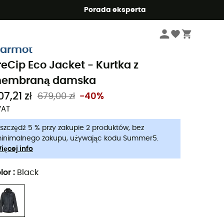
Summer5
Porada eksperta
Kobiety
Kurtki damskie
Kurtki przeciwdeszczowe damskie
armot
reCip Eco Jacket - Kurtka z
embraną damska
7,21 zł
679,00 zł
-40%
VAT
szczędź 5 % przy zakupie 2 produktów, bez
inimalnego zakupu, używając kodu Summer5.
ięcej info
lor
:
Black