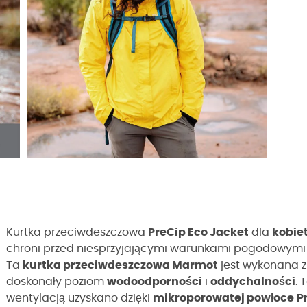
Kurtka przeciwdeszczowa
PreCip Eco Jacket
dla
kobie
chroni przed niesprzyjającymi warunkami pogodowymi
Ta
kurtka przeciwdeszczowa Marmot
jest wykonana 
doskonały poziom
wodoodporności
i
oddychalności
.
wentylacją uzyskano dzięki
mikroporowatej powłoce
P