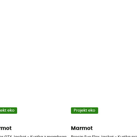
jekt eko
Projekt eko
rmot
Marmot