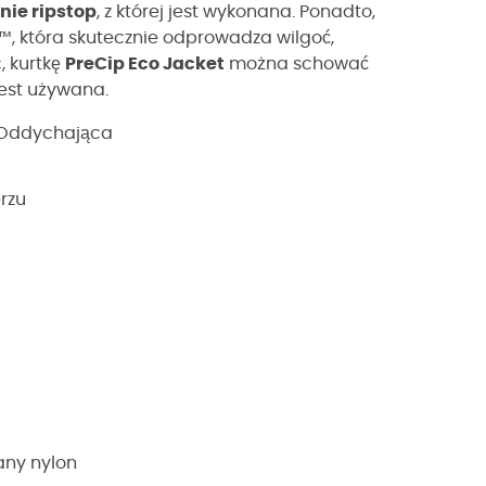
nie ripstop
, z której jest wykonana. Ponadto,
™, która skutecznie odprowadza wilgoć,
, kurtkę
PreCip Eco Jacket
można schować
 jest używana.
 Oddychająca
rzu
any nylon