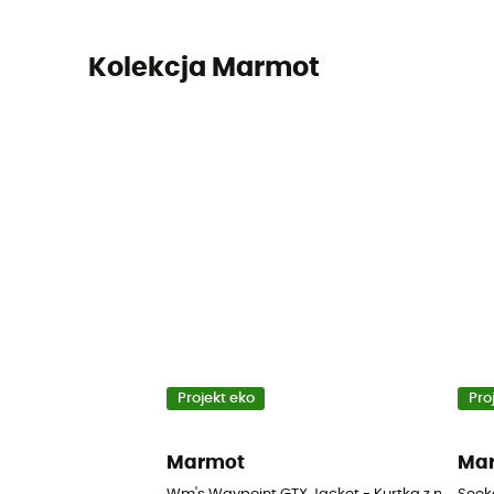
Kolekcja Marmot
Projekt eko
Pro
Marmot
Ma