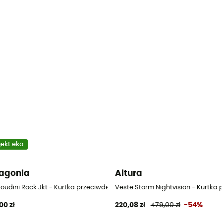
jekt eko
agonia
Altura
Houdini Rock Jkt - Kurtka przeciwdeszczowa damska
Veste Storm Nightvision - Kurtk
00 zł
220,08 zł
479,00 zł
-54%