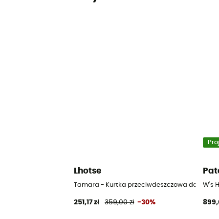
Pro
Lhotse
Pat
Tamara - Kurtka przeciwdeszczowa damska
W's 
251,17 zł
359,00 zł
-30%
899,