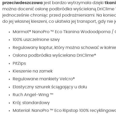
przeciwdeszczowa
jest bardzo wytrzymała dzięki
tkani
można docenić osłonę podbródka wyściełaną
DriClime 
jednocześnie chroniąc przed podrażnieniami. Na koniec
do jej własnej kieszeni, co ułatwia jej transport, gdy nie
Marmot® NanoPro ™ Eco Tkanina Wodoodporna /
100% uszczelnione szwy
Regulowany kaptur, który można schować w kołnie
Osłona podbródka wyściełana DriClime®
PitZips
Kieszenie na zamek
Regulowane mankiety Velcro®
Elastyczny sznurek ściągający u dołu
Ruch Angel-Wing ™
Krój: standardowy
Materiał:
NanoPro ™ Eco Ripstop 100% recyklingow