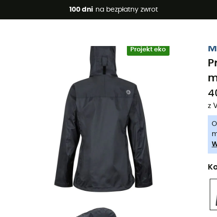
 promocje 🔥 -5% DODATKOWO przy zakupie 2 produktów*, kod 
100 dni
na bezpłatny zwrot
-5% Extra - Kod Summer5
M
Projekt eko
P
m
40
z 
O
m
W
Ko