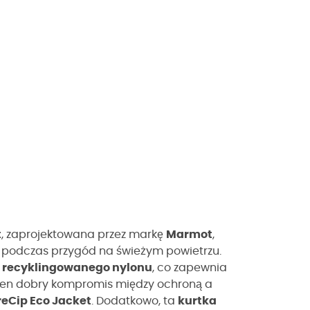
t
, zaprojektowana przez markę
Marmot
,
 podczas przygód na świeżym powietrzu.
z
recyklingowanego nylonu
, co zapewnia
 Ten dobry kompromis między ochroną a
reCip Eco Jacket
. Dodatkowo, ta
kurtka