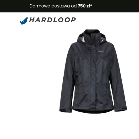
Letnie
Darmowa dostawa od
750 zł*