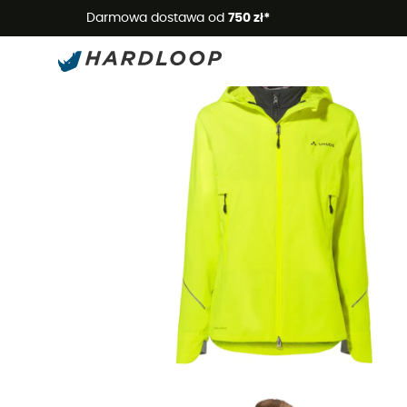
Letnie
Darmowa dostawa od
750 zł*