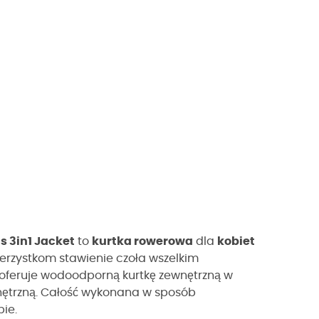
s 3in1 Jacket
to
kurtka rowerowa
dla
kobiet
werzystkom stawienie czoła wszelkim
oferuje wodoodporną kurtkę zewnętrzną w
wnętrzną. Całość wykonana w sposób
bie.