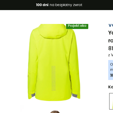
 promocje 🔥 -5% DODATKOWO przy zakupie 2 produktów*, kod 
100 dni
na bezpłatny zwrot
-5% Extra - Kod Summer5
V
Projekt eko
Y
r
81
z 
O
m
W
Ko