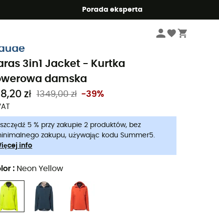
Summer5
Porada eksperta
Kobiety
Kurtki damskie
Kurtki rowerowe damskie
aude
aras 3in1 Jacket - Kurtka
owerowa damska
8,20 zł
1349,00 zł
-39%
VAT
szczędź 5 % przy zakupie 2 produktów, bez
inimalnego zakupu, używając kodu Summer5.
ięcej info
lor
:
Neon Yellow