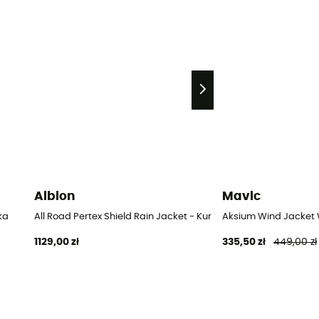
Albion
Mavic
ka
All Road Pertex Shield Rain Jacket - Kurtka rowerowa damska
Aksium Wind Jacket
1129,00 zł
335,50 zł
449,00 zł