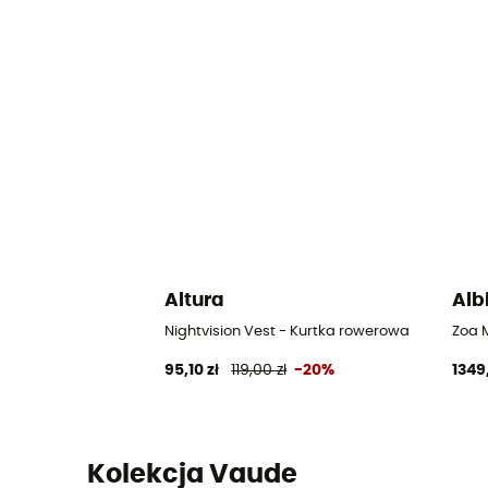
Altura
Alb
Nightvision Vest - Kurtka rowerowa
Zoa 
95,10 zł
119,00 zł
-20%
1349
Kolekcja Vaude