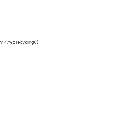
ym 47% z recyklingu)