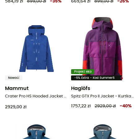
584,19 zł
899,00 zł
-
35
%
669,64 zł
899,00 zł
-
26
%
Projekt eko
Nowość
-5% Extra - Kod Summer5
Mammut
Haglöfs
Crater Pro HS Hooded Jacket - Kurtka przeciwdeszczowa damska
Spitz GTX Pro II Jacket - Kurtka z membraną damska
1757,22 zł
2929,00 zł
-
40
%
2929,00 zł