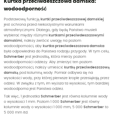
Kurtka przeciwdeszczowa damska:
wodoodporność
Podstawową funkcją
kurtki przeciwdeszczowej damskiej
jest ochrona przed niekorzystnymi warunkami
atmosferycznymi. Dlatego, gdy będą Państwo musieli
wybierać między różnymi
kurtkami przeciwdeszczowymi
damskimi
, należy zwrócić uwagę na poziom
wodoodporności, aby
kurtka przeciwdeszczowa damska
była odpowiednia do Państwa rodzaju przygody. W tym celu,
Schmerber
jest jednostką, która mierzy poziom
wodoodporności odzieży. Aby zmierzyć ten poziom
wodoodporności, należy umieścić
kurtkę przeciwdeszczową
damską
pod kolumną wody. Pomiar odbywa się na
wysokości wody, przy której pierwsze krople przesiąkają przez
odzież. W związku z tym, im wyższa ta wysokość, tym bardziej
wodoodporna jest Państwa odzież.
Tak więc, 1 jednostka
Schmerber
jest równa kolumnie wody
o wysokości 1 mm. Poziom 1 000
Schmerber
jest równy
kolumnie wody o wysokości 1 000 mm, 5 000
Schmerber
to
5 000 mm itd.