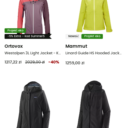
Projekt eko
-5% Extra - Kod Summer5
Nowość
Projekt eko
Ortovox
Mammut
Westalpen 3L Light Jacket - Kurtka z membraną damska
Linard Guide HS Hooded Jacket - Kurtka z membraną damska
1217,22 zł
2029,00 zł
-
40
%
1259,00 zł