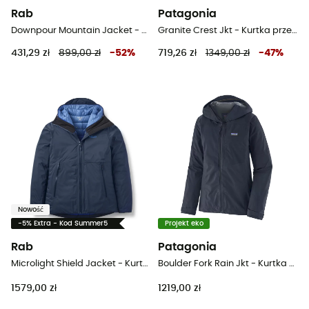
Rab
Patagonia
Downpour Mountain Jacket - Kurtka z membraną damska
Granite Crest Jkt - Kurtka przeciwdeszczowa damska
431,29 zł
899,00 zł
-
52
%
719,26 zł
1349,00 zł
-
47
%
Nowość
-5% Extra - Kod Summer5
Projekt eko
Rab
Patagonia
Microlight Shield Jacket - Kurtka przeciwdeszczowa damska
Boulder Fork Rain Jkt - Kurtka przeciwdeszczowa damska
1579,00 zł
1219,00 zł