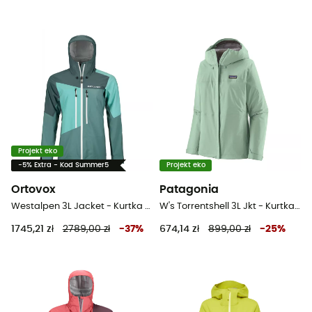
Projekt eko
-5% Extra - Kod Summer5
Projekt eko
Ortovox
Patagonia
Westalpen 3L Jacket - Kurtka z membraną damska
W's Torrentshell 3L Jkt - Kurtka z membraną damska
1745,21 zł
2789,00 zł
-
37
%
674,14 zł
899,00 zł
-
25
%