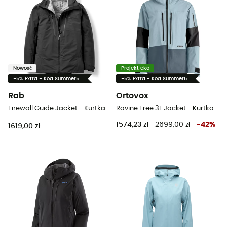
Nowość
Projekt eko
-5% Extra - Kod Summer5
-5% Extra - Kod Summer5
Rab
Ortovox
Firewall Guide Jacket - Kurtka z membraną damska
Ravine Free 3L Jacket - Kurtka z membraną damska
1574,23 zł
2699,00 zł
-
42
%
1619,00 zł