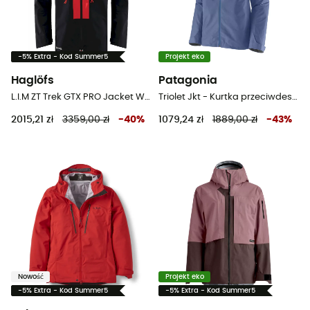
-5% Extra - Kod Summer5
Projekt eko
Haglöfs
Patagonia
L.I.M ZT Trek GTX PRO Jacket Women - Kurtka przeciwdeszczowa damska
Triolet Jkt - Kurtka przeciwdeszczowa damska
2015,21 zł
3359,00 zł
-
40
%
1079,24 zł
1889,00 zł
-
43
%
Nowość
Projekt eko
-5% Extra - Kod Summer5
-5% Extra - Kod Summer5