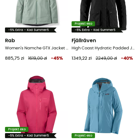
Projekt eko
-5% Extra - Kod Summer5
-5% Extra - Kod Summer5
Rab
Fjällräven
Women's Namche GTX Jacket - Kurtka z membraną damska
High Coast Hydratic Padded Jacket - Kurtka z membraną damska
885,75 zł
1619,00 zł
-
45
%
1349,22 zł
2249,00 zł
-
40
%
Projekt eko
-5% Extra - Kod Summer5
Projekt eko