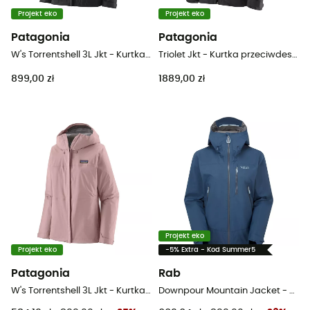
Projekt eko
Projekt eko
Patagonia
Patagonia
W's Torrentshell 3L Jkt - Kurtka z membraną damska
Triolet Jkt - Kurtka przeciwdeszczowa damska
899,00 zł
1889,00 zł
Projekt eko
Projekt eko
-5% Extra - Kod Summer5
Patagonia
Rab
W's Torrentshell 3L Jkt - Kurtka z membraną damska
Downpour Mountain Jacket - Kurtka z membraną damska