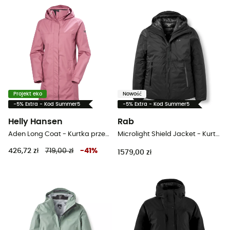
Projekt eko
Nowość
-5% Extra - Kod Summer5
-5% Extra - Kod Summer5
Helly Hansen
Rab
Aden Long Coat - Kurtka przeciwdeszczowa damska
Microlight Shield Jacket - Kurtka przeciwdeszczowa damska
426,72 zł
719,00 zł
-
41
%
1579,00 zł