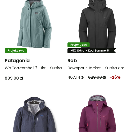
Projekt eko
Projekt eko
-5% Extra - Kod Summer5
Patagonia
Rab
W's Torrentshell 3L Jkt - Kurtka z membraną damska
Downpour Jacket - Kurtka z membraną damska
467,14 zł
629,00 zł
-
26
%
899,00 zł