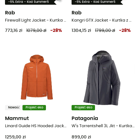
-5% Extra - Kod Summer5
-5% Extra - Kod Summer5
Rab
Rab
Firewall Light Jacket - Kurtka przeciwdeszczowa damska
Kangri GTX Jacket - Kurtka z membraną damska
773,16 zł
1079,00 zł
-
28
%
1304,15 zł
1799,00 zł
-
28
%
Nowość
Projekt eko
Projekt eko
Mammut
Patagonia
Linard Guide HS Hooded Jacket - Kurtka z membraną damska
W's Torrentshell 3L Jkt - Kurtka z membraną damska
1259,00 zł
899,00 zł