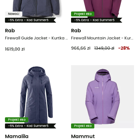
Nowość
Projekt eko
-5% Extra - Kod Summer5
-5% Extra - Kod Summer5
Rab
Rab
Firewall Guide Jacket - Kurtka z membraną damska
Firewall Mountain Jacket - Kurtka z membraną damska
966,66 zł
1349,00 zł
-
28
%
1619,00 zł
Projekt eko
-5% Extra - Kod Summer5
Projekt eko
Mamalila
Mammut