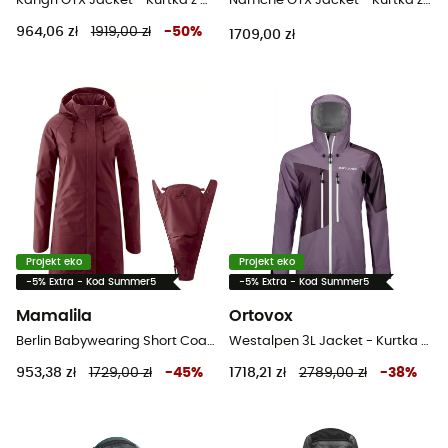
Kangri GTX Jacket - Kurtka z membraną damska
Namche GTX Jacket - Kurtka z membraną damska
964,06 zł
1919,00 zł
-
50
%
1709,00 zł
Projekt eko
Projekt eko
-5% Extra - Kod Summer5
-5% Extra - Kod Summer5
Mamalila
Ortovox
Berlin Babywearing Short Coat - Kurtka przeciwdeszczowa damska
Westalpen 3L Jacket - Kurtka z membraną damska
953,38 zł
1729,00 zł
-
45
%
1718,21 zł
2789,00 zł
-
38
%