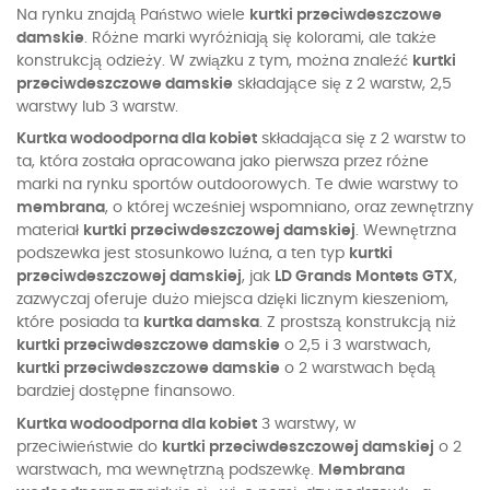
Na rynku znajdą Państwo wiele
kurtki przeciwdeszczowe
damskie
. Różne marki wyróżniają się kolorami, ale także
konstrukcją odzieży. W związku z tym, można znaleźć
kurtki
przeciwdeszczowe damskie
składające się z 2 warstw, 2,5
warstwy lub 3 warstw.
Kurtka wodoodporna dla kobiet
składająca się z 2 warstw to
ta, która została opracowana jako pierwsza przez różne
marki na rynku sportów outdoorowych. Te dwie warstwy to
membrana
, o której wcześniej wspomniano, oraz zewnętrzny
materiał
kurtki przeciwdeszczowej damskiej
. Wewnętrzna
podszewka jest stosunkowo luźna, a ten typ
kurtki
przeciwdeszczowej damskiej
, jak
LD Grands Montets GTX
,
zazwyczaj oferuje dużo miejsca dzięki licznym kieszeniom,
które posiada ta
kurtka damska
. Z prostszą konstrukcją niż
kurtki przeciwdeszczowe damskie
o 2,5 i 3 warstwach,
kurtki przeciwdeszczowe damskie
o 2 warstwach będą
bardziej dostępne finansowo.
Kurtka wodoodporna dla kobiet
3 warstwy, w
przeciwieństwie do
kurtki przeciwdeszczowej damskiej
o 2
warstwach, ma wewnętrzną podszewkę.
Membrana