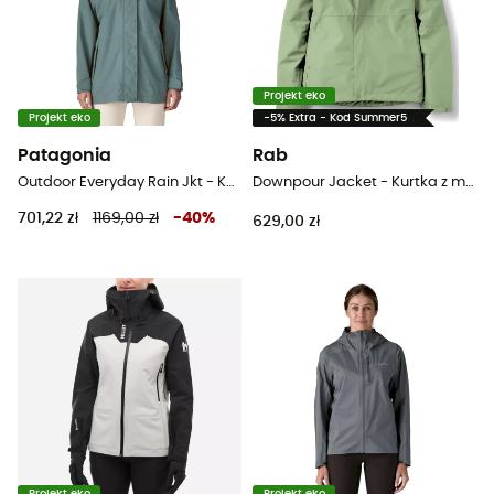
Projekt eko
Projekt eko
-5% Extra - Kod Summer5
Patagonia
Rab
Outdoor Everyday Rain Jkt - Kurtka przeciwdeszczowa damska
Downpour Jacket - Kurtka z membraną damska
701,22 zł
1169,00 zł
-
40
%
629,00 zł
Projekt eko
Projekt eko