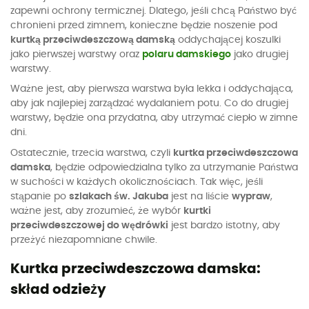
zapewni ochrony termicznej. Dlatego, jeśli chcą Państwo być
chronieni przed zimnem, konieczne będzie noszenie pod
kurtką przeciwdeszczową damską
oddychającej koszulki
jako pierwszej warstwy oraz
polaru damskiego
jako drugiej
warstwy.
Ważne jest, aby pierwsza warstwa była lekka i oddychająca,
aby jak najlepiej zarządzać wydalaniem potu. Co do drugiej
warstwy, będzie ona przydatna, aby utrzymać ciepło w zimne
dni.
Ostatecznie, trzecia warstwa, czyli
kurtka przeciwdeszczowa
damska
, będzie odpowiedzialna tylko za utrzymanie Państwa
w suchości w każdych okolicznościach. Tak więc, jeśli
stąpanie po
szlakach św. Jakuba
jest na liście
wypraw
,
ważne jest, aby zrozumieć, że wybór
kurtki
przeciwdeszczowej do wędrówki
jest bardzo istotny, aby
przeżyć niezapomniane chwile.
Kurtka przeciwdeszczowa damska:
skład odzieży