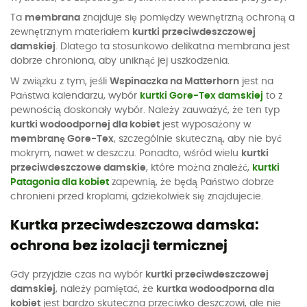
Ta
membrana
znajduje się pomiędzy wewnętrzną ochroną a
zewnętrznym materiałem
kurtki przeciwdeszczowej
damskiej
. Dlatego ta stosunkowo delikatna membrana jest
dobrze chroniona, aby uniknąć jej uszkodzenia.
W związku z tym, jeśli
Wspinaczka na Matterhorn
jest na
Państwa kalendarzu, wybór
kurtki Gore-Tex damskiej
to z
pewnością doskonały wybór. Należy zauważyć, że ten typ
kurtki wodoodpornej dla kobiet
jest wyposażony w
membranę Gore-Tex
, szczególnie skuteczną, aby nie być
mokrym, nawet w deszczu. Ponadto, wśród wielu
kurtki
przeciwdeszczowe damskie
, które można znaleźć,
kurtki
Patagonia dla kobiet
zapewnią, że będą Państwo dobrze
chronieni przed kroplami, gdziekolwiek się znajdujecie.
Kurtka przeciwdeszczowa damska:
ochrona bez izolacji termicznej
Gdy przyjdzie czas na wybór
kurtki przeciwdeszczowej
damskiej
, należy pamiętać, że
kurtka wodoodporna dla
kobiet
jest bardzo skuteczna przeciwko deszczowi, ale nie