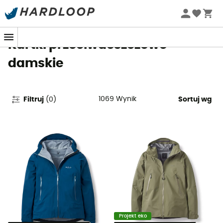
Letnie promocje 🔥 -5% DODATKOWO przy zakupie 2
produktów*, kod Summer5
Kurtki przeciwdeszczowe
damskie
1069
Wynik
Filtruj
(
0
)
Sortuj wg
Projekt eko