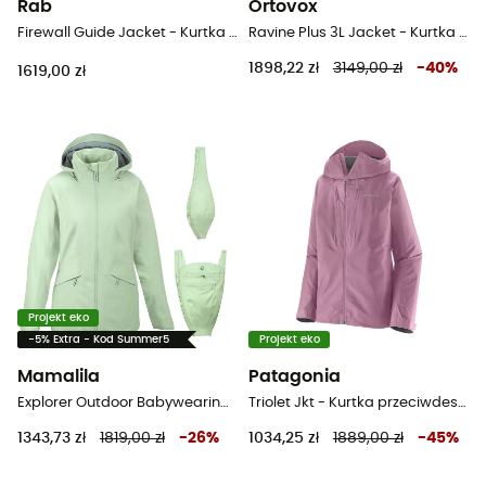
Rab
Ortovox
Firewall Guide Jacket - Kurtka z membraną damska
Ravine Plus 3L Jacket - Kurtka z membraną damska
1898,22 zł
3149,00 zł
-
40
%
1619,00 zł
Projekt eko
-5% Extra - Kod Summer5
Projekt eko
Mamalila
Patagonia
Explorer Outdoor Babywearing Jacket - Kurtka przeciwdeszczowa damska
Triolet Jkt - Kurtka przeciwdeszczowa damska
1343,73 zł
1819,00 zł
-
26
%
1034,25 zł
1889,00 zł
-
45
%