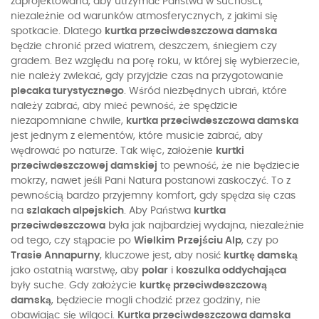
zaprojektowana, aby utrzymać Państwa w suchości,
niezależnie od warunków atmosferycznych, z jakimi się
spotkacie. Dlatego
kurtka przeciwdeszczowa damska
będzie chronić przed wiatrem, deszczem, śniegiem czy
gradem. Bez względu na porę roku, w której się wybierzecie,
nie należy zwlekać, gdy przyjdzie czas na przygotowanie
plecaka turystycznego
. Wśród niezbędnych ubrań, które
należy zabrać, aby mieć pewność, że spędzicie
niezapomniane chwile,
kurtka przeciwdeszczowa damska
jest jednym z elementów, które musicie zabrać, aby
wędrować po naturze. Tak więc, założenie
kurtki
przeciwdeszczowej damskiej
to pewność, że nie będziecie
mokrzy, nawet jeśli Pani Natura postanowi zaskoczyć. To z
pewnością bardzo przyjemny komfort, gdy spędza się czas
na
szlakach alpejskich
. Aby Państwa
kurtka
przeciwdeszczowa
była jak najbardziej wydajna, niezależnie
od tego, czy stąpacie po
Wielkim Przejściu Alp
, czy po
Trasie Annapurny
, kluczowe jest, aby nosić
kurtkę damską
jako ostatnią warstwę, aby
polar
i
koszulka oddychająca
były suche. Gdy założycie
kurtkę przeciwdeszczową
damską
, będziecie mogli chodzić przez godziny, nie
obawiając się wilgoci.
Kurtka przeciwdeszczowa damska