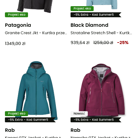
Projekt eko
Projekt eko
-5% Extra - Kod Summer5
Patagonia
Black Diamond
Granite Crest Jkt - Kurtka przeciwdeszczowa damska
Strataline Stretch Shell - Kurtka przeciwdeszczowa damska
939,64 zł
1259,00 zł
-
25
%
1349,00 zł
Projekt eko
Nowość
-5% Extra - Kod Summer5
-5% Extra - Kod Summer5
Rab
Rab