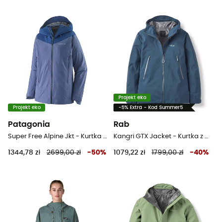
Projekt eko
Projekt eko
-5% Extra - Kod Summer5
Patagonia
Rab
Super Free Alpine Jkt - Kurtka przeciwdeszczowa damska
Kangri GTX Jacket - Kurtka z membraną damska
1344,78 zł
2699,00 zł
-
50
%
1079,22 zł
1799,00 zł
-
40
%