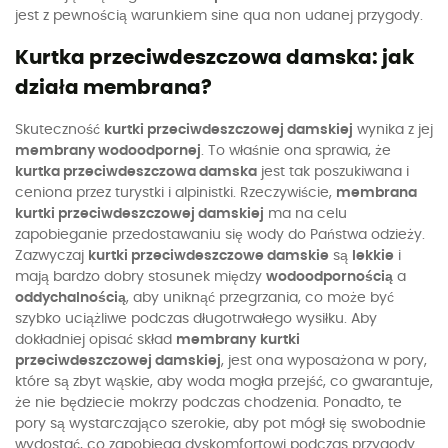
jest z pewnością warunkiem sine qua non udanej przygody.
Kurtka przeciwdeszczowa damska: jak
działa membrana?
Skuteczność
kurtki przeciwdeszczowej damskiej
wynika z jej
membrany wodoodpornej
. To właśnie ona sprawia, że
kurtka przeciwdeszczowa damska
jest tak poszukiwana i
ceniona przez turystki i alpinistki. Rzeczywiście,
membrana
kurtki przeciwdeszczowej damskiej
ma na celu
zapobieganie przedostawaniu się wody do Państwa odzieży.
Zazwyczaj
kurtki przeciwdeszczowe damskie
są
lekkie
i
mają bardzo dobry stosunek między
wodoodpornością
a
oddychalnością
, aby uniknąć przegrzania, co może być
szybko uciążliwe podczas długotrwałego wysiłku. Aby
dokładniej opisać skład
membrany
kurtki
przeciwdeszczowej damskiej
, jest ona wyposażona w pory,
które są zbyt wąskie, aby woda mogła przejść, co gwarantuje,
że nie będziecie mokrzy podczas chodzenia. Ponadto, te
pory są wystarczająco szerokie, aby pot mógł się swobodnie
wydostać, co zapobiega dyskomfortowi podczas przygody.