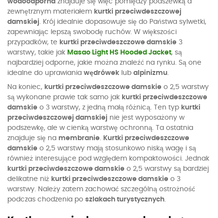
wodoodporna
znajduje się więc pomiędzy podszewką a
zewnętrznym materiałem
kurtki przeciwdeszczowej
damskiej
. Krój idealnie dopasowuje się do Państwa sylwetki,
zapewniając lepszą swobodę ruchów. W większości
przypadków, te
kurtki przeciwdeszczowe damskie
3
warstwy, takie jak
Masao Light HS Hooded Jacket
, są
najbardziej odporne, jakie można znaleźć na rynku. Są one
idealne do uprawiania
wędrówek
lub
alpinizmu
.
Na koniec,
kurtki przeciwdeszczowe damskie
o 2,5 warstwy
są wykonane prawie tak samo jak
kurtki przeciwdeszczowe
damskie
o 3 warstwy, z jedną małą różnicą. Ten typ
kurtki
przeciwdeszczowej damskiej
nie jest wyposażony w
podszewkę, ale w cienką warstwę ochronną. Ta ostatnia
znajduje się na
membranie
.
Kurtki przeciwdeszczowe
damskie
o 2,5 warstwy mają stosunkowo niską wagę i są
również interesujące pod względem kompaktowości. Jednak
kurtki przeciwdeszczowe damskie
o 2,5 warstwy są bardziej
delikatne niż
kurtki przeciwdeszczowe damskie
o 3
warstwy. Należy zatem zachować szczególną ostrożność
podczas chodzenia po
szlakach turystycznych
.