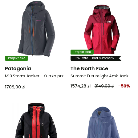
Projekt eko
Projekt eko
-5% Extra - Kod Summer5
Patagonia
The North Face
M10 Storm Jacket - Kurtka przeciwdeszczowa damska
Summit Futurelight Amk Jacket - Kurtka z membraną damska
1574,28 zł
3149,00 zł
-
50
%
1709,00 zł