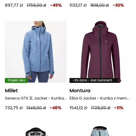
897,77 zł
1759,00 zł
-
49
%
1133,17 zł
1619,00 zł
-
30
%
Projekt eko
-5% Extra - Kod Summer5
Millet
Montura
Seneca GTX 2L Jacket - Kurtka przeciwdeszczowa damska
Elba G Jacket - Kurtka z membraną damska
732,75 zł
1349,00 zł
-
46
%
1541,12 zł
1729,00 zł
-
11
%