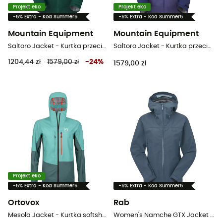
Projekt eko
Projekt eko
-5% Extra - Kod Summer5
-5% Extra - Kod Summer5
Mountain Equipment
Mountain Equipment
Saltoro Jacket - Kurtka przeciwdeszczowa damska
Saltoro Jacket - Kurtka przeciwdeszczowa damska
1204,44 zł
1579,00 zł
-
24
%
1579,00 zł
Projekt eko
-5% Extra - Kod Summer5
-5% Extra - Kod Summer5
Ortovox
Rab
Mesola Jacket - Kurtka softshell damska
Women's Namche GTX Jacket - Kurtka z membraną damska