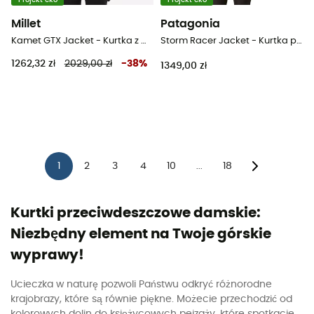
Millet
Patagonia
Kamet GTX Jacket - Kurtka z membraną damska
Storm Racer Jacket - Kurtka przeciwdeszczowa damska
1262,32 zł
2029,00 zł
-
38
%
1349,00 zł
1
2
3
4
10
18
...
Kurtki przeciwdeszczowe damskie:
Niezbędny element na Twoje górskie
wyprawy!
Ucieczka w naturę pozwoli Państwu odkryć różnorodne
krajobrazy, które są równie piękne. Możecie przechodzić od
kolorowych dolin do księżycowych pejzaży, które spotkacie