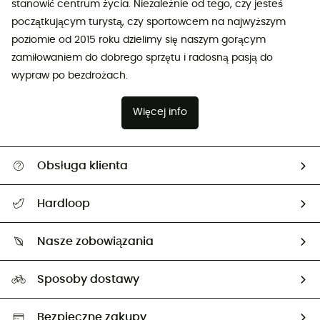
stanowić centrum życia. Niezależnie od tego, czy jesteś
początkującym turystą, czy sportowcem na najwyższym
poziomie od 2015 roku dzielimy się naszym gorącym
zamiłowaniem do dobrego sprzętu i radosną pasją do
wypraw po bezdrożach.
Więcej info
Obsługa klienta
Pomoc i kontakt
Hardloop
Śledzenie przesyłki
O nas
Zwrot artykułów i zwrot środków
Nasze zobowiązania
HardGuides
Przewodnik po rozmiarach
Nasz ślad węglowy
Ambasadorzy
Sposoby dostawy
Neutralność węglowa
Wybrane produkty eko
Bezpieczne zakupy