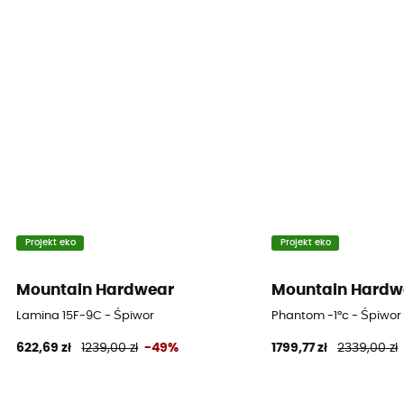
Temperatura ekstremalna
-36°C
Materiał zewnętrzny
nylon ripstop 30D
Objętość po skompresowaniu
Regular : 9,5 L - Long : 10,3 L
Ciężar wypełnienia
Regular : 1 070 g - Long : 1 215 g
Projekt eko
Projekt eko
Mountain Hardwear
Mountain Hardw
Lamina 15F-9C - Śpiwor
Phantom -1°c - Śpiwor
622,69 zł
1239,00 zł
-49%
1799,77 zł
2339,00 zł