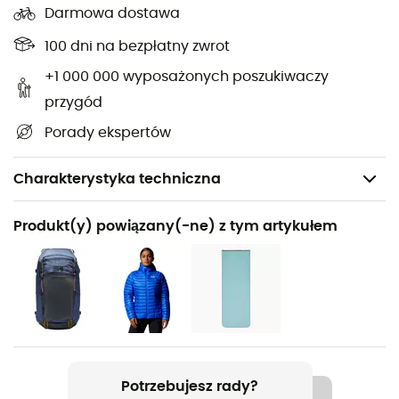
Darmowa dostawa
100 dni na bezpłatny zwrot
+1 000 000 wyposażonych poszukiwaczy
przygód
Porady ekspertów
Charakterystyka techniczna
Polecane dla
Produkt(y) powiązany(-ne) z tym artykułem
Turystyka piesza / Trekking / Kemping / Biwakowanie
Rodzaj
Kobiety
Ciężar
Regular : 1 505 g - Long : 1 670 g
Potrzebujesz rady?