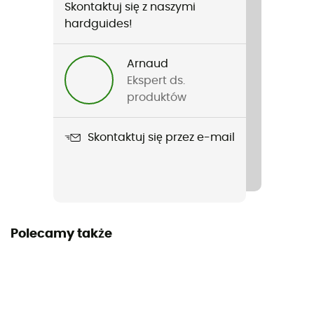
Skontaktuj się z naszymi
Nazwa produktu
hardguides!
Lamina -9°c Women's
Zastosowana technologia
Arnaud
Thermal Q.
Ekspert ds.
produktów
Nieprzemakalność
Water-repellent
Skontaktuj się przez e-mail
Rodzaj puchu
Materiał syntetyczny
Etykieta
Polecamy także
Bluesign
Kształt
Mumia