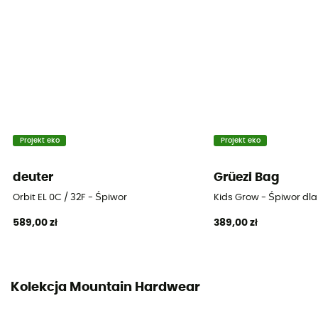
Pora roku
4 sezony
Izolacja
Izolacja syntetyczna
Wymiary po złożeniu
46 x 24 cm
Projekt eko
Projekt eko
Szerokość w ramionach
deuter
Grüezi Bag
Regular : 147 cm - Long : 152 cm
Orbit EL 0C / 32F - Śpiwor
Kids Grow - Śpiwor dla
Szerokość w biodrach
589,00 zł
389,00 zł
Regular : 132 cm - Long : 140 cm
Temperatura komfortu
-9°C
Kolekcja Mountain Hardwear