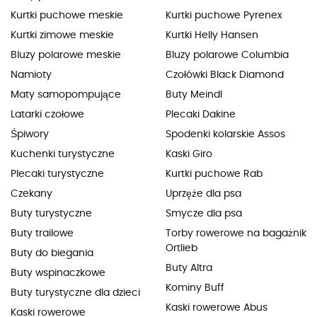
Kurtki puchowe meskie
Kurtki puchowe Pyrenex
Kurtki zimowe meskie
Kurtki Helly Hansen
Bluzy polarowe meskie
Bluzy polarowe Columbia
Namioty
Czołówki Black Diamond
Maty samopompujące
Buty Meindl
Latarki czołowe
Plecaki Dakine
Śpiwory
Spodenki kolarskie Assos
Kuchenki turystyczne
Kaski Giro
Plecaki turystyczne
Kurtki puchowe Rab
Czekany
Uprzęże dla psa
Buty turystyczne
Smycze dla psa
Buty trailowe
Torby rowerowe na bagażnik
Ortlieb
Buty do biegania
Buty Altra
Buty wspinaczkowe
Kominy Buff
Buty turystyczne dla dzieci
Kaski rowerowe Abus
Kaski rowerowe