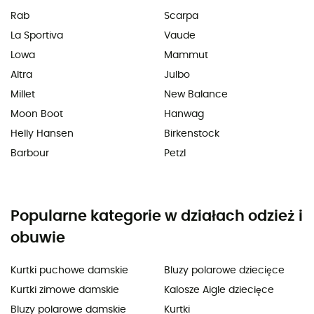
Rab
Scarpa
La Sportiva
Vaude
Lowa
Mammut
Altra
Julbo
Millet
New Balance
Moon Boot
Hanwag
Helly Hansen
Birkenstock
Barbour
Petzl
Popularne kategorie w działach odzież i
obuwie
Kurtki puchowe damskie
Bluzy polarowe dziecięce
Kurtki zimowe damskie
Kalosze Aigle dziecięce
Bluzy polarowe damskie
Kurtki