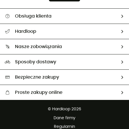
Obsługa klienta
Pomoc i kontakt
Hardloop
Śledzenie przesyłki
O nas
Zwrot artykułów i zwrot środków
Nasze zobowiązania
HardGuides
Przewodnik po rozmiarach
Nasz ślad węglowy
Ambasadorzy
Sposoby dostawy
Neutralność węglowa
Wybrane produkty eko
Bezpieczne zakupy
Proste zakupy online
Darmowa dostawa od 750 zł
© Hardloop 2026
100 dni na bezpłatny zwrot
Dane firmy
obsługi klienta
Regulamin