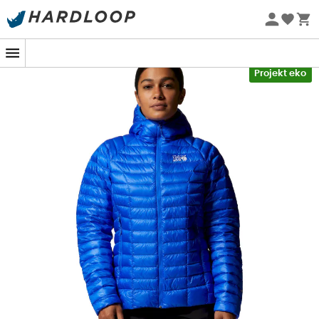
Letnie promocje 🔥 -5% DODATKOWO przy zakupie 2
produktów*, kod Summer5
-5% Extra - Kod Summer5
Projekt eko
Ghost Whisperer/2 Hoody
to
kurtka puchowa dla
kobiet
, izolacyjna i ultralekka, zaprojektowana przez
markę
Mountain Hardwear
, aby być noszoną jako
warstwa pośrednia
lub jako
samodzielna kurtka
podczas zimowych aktywności
na świeżym powietrzu
.
Ghost Whisperer/2 Hoody
posiada
naturalną izolację
z
puchu gęsiego
o wysokiej wydajności i certyfikowaną
przez RDS, oferując niezwykle ciepłą
kurtkę puchową
z
puchu o śledzonej pochodzeniu. Dodatkowo, bardzo
wytrzymała tkanina ripstop, z której wykonana jest
Ghost Whisperer/2 Hoody
, jest w 100% wykonana z
materiałów pochodzących z recyklingu, co pozwala na