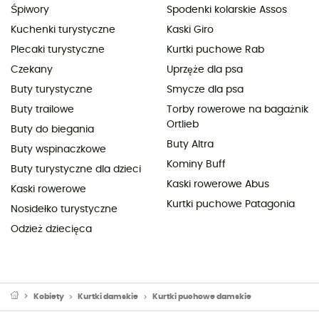
Śpiwory
Spodenki kolarskie Assos
Kuchenki turystyczne
Kaski Giro
Plecaki turystyczne
Kurtki puchowe Rab
Czekany
Uprzęże dla psa
Buty turystyczne
Smycze dla psa
Buty trailowe
Torby rowerowe na bagażnik
Ortlieb
Buty do biegania
Buty Altra
Buty wspinaczkowe
Kominy Buff
Buty turystyczne dla dzieci
Kaski rowerowe Abus
Kaski rowerowe
Kurtki puchowe Patagonia
Nosidełko turystyczne
Odzież dziecięca
Kobiety
Kurtki damskie
Kurtki puchowe damskie