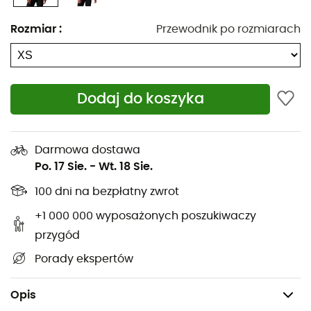
Izolacja: 90% puch gęsi - 10% pierze gęsie
Rozmiar
:
Przewodnik po rozmiarach
Tkanina zewnętrzna w 100% z recyklingu
Tkanina ripstop z powłoką DWR
Izolacja: naturalny puch certyfikowany przez RDS
® o
sprężystości 800
Dodaj do koszyka
Certyfikat RDS
2 kieszenie zapinane na zamek
Darmowa dostawa
Regulowany dół kurtki ze ściągaczem
Po. 17 Sie.
-
Wt. 18 Sie.
Elastyczne mankiety
100 dni na bezpłatny zwrot
Elastyczny kaptur
+1 000 000 wyposażonych poszukiwaczy
Kurtka puchowa kompresyjna: d
esign łatwy do
schowania w własnej kieszeni z wewnętrznym
przygód
karabińczykiem
Porady ekspertów
Krój: Regular
Waga: 220,5 g
Opis