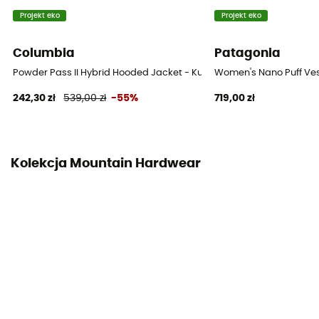
Izolacja
Projekt eko
Projekt eko
Izolacja naturalna
Columbia
Patagonia
Materiały
100 % nylon z recyklingu
Powder Pass II Hybrid Hooded Jacket - Kurtka damski
Women's Nano Puff Ves
242,30 zł
539,00 zł
-55%
719,00 zł
Sprężystość (cuin)
800 cuin
Skład wypełnienia
Kolekcja Mountain Hardwear
90% puch / 10% pierze
Oznaczenie materiału
Duvet