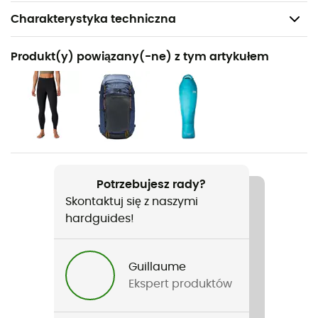
Charakterystyka techniczna
Polecane dla
Produkt(y) powiązany(-ne) z tym artykułem
Turystyka piesza / Wspinaczka / Alpinizm / Codzienny
użytek
Rodzaj
Kobiety
Ciężar
Potrzebujesz rady?
220 g
Skontaktuj się z naszymi
hardguides!
Nazwa produktu
Ghost Whisperer/2 Hoody
Guillaume
Cechy
Ekspert produktów
Elastyczne mankiety / Regulowany dół ze sznurkiem