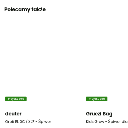
PFC-Free
Polecamy także
Kaptur
Tak
Kieszenie
1 kieszeń
Kształt
Mumia
Pora roku
2 sezony
Projekt eko
Projekt eko
Izolacja
Izolacja syntetyczna
deuter
Grüezi Bag
Materiały
Orbit EL 0C / 32F - Śpiwor
Kids Grow - Śpiwor dla