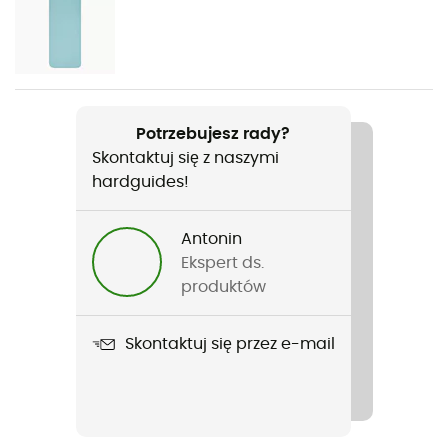
Rodzaj
Mężczyźni / Kobiety
Ciężar
590 g
Potrzebujesz rady?
Skontaktuj się z naszymi
Nazwa produktu
hardguides!
Dreamlite
Nieprzemakalność
Antonin
Water-repellent
Ekspert ds.
produktów
Materiały
70D PA Ripstop
Skontaktuj się przez e-mail
Długość po rozłożeniu
Etykieta