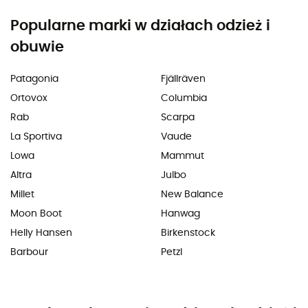
Popularne marki w działach odzież i
obuwie
Patagonia
Fjällräven
Ortovox
Columbia
Rab
Scarpa
La Sportiva
Vaude
Lowa
Mammut
Altra
Julbo
Millet
New Balance
Moon Boot
Hanwag
Helly Hansen
Birkenstock
Barbour
Petzl