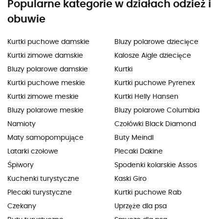
Popularne kategorie w działach odzież i
obuwie
Kurtki puchowe damskie
Bluzy polarowe dziecięce
Kurtki zimowe damskie
Kalosze Aigle dziecięce
Bluzy polarowe damskie
Kurtki
Kurtki puchowe meskie
Kurtki puchowe Pyrenex
Kurtki zimowe meskie
Kurtki Helly Hansen
Bluzy polarowe meskie
Bluzy polarowe Columbia
Namioty
Czołówki Black Diamond
Maty samopompujące
Buty Meindl
Latarki czołowe
Plecaki Dakine
Śpiwory
Spodenki kolarskie Assos
Kuchenki turystyczne
Kaski Giro
Plecaki turystyczne
Kurtki puchowe Rab
Czekany
Uprzęże dla psa