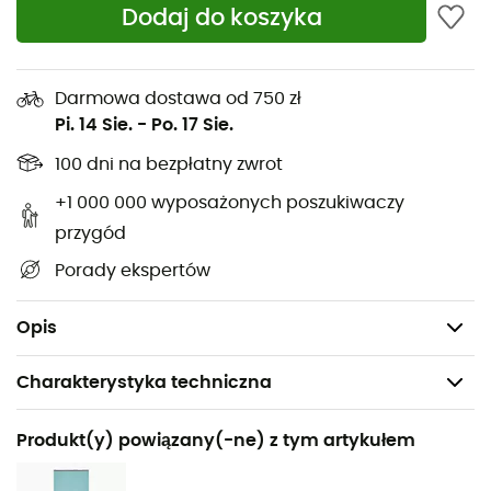
Szerokość w stopach: 48 cm
Dodaj do koszyka
Maksymalny wzrost: 185 cm
Waga: 590 g + 15 g worek na przechowywanie
Darmowa dostawa od 750 zł
Deuter Dreamlite - Long:
Pi. 14 Sie.
-
Po. 17 Sie.
Wymiary: 220 x 80 x 50 cm
100 dni na bezpłatny zwrot
Wymiary po złożeniu: 13 x 25 cm
+1 000 000 wyposażonych poszukiwaczy
Szerokość w ramionach: 80 cm
przygód
Szerokość w stopach: 50 cm
Porady ekspertów
Maksymalny wzrost: 200 cm
Waga: 690 g + 18 g worek na przechowywanie
Opis
Charakterystyka techniczna
Polecane dla
Produkt(y) powiązany(-ne) z tym artykułem
Trekking / Kemping / Codzienny użytek / Biwakowanie