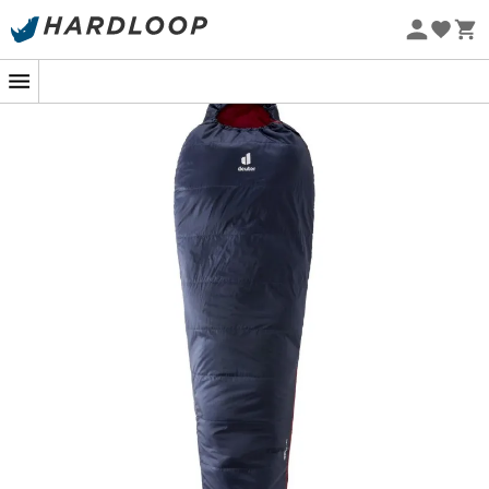
Letnie promocje 🔥 -5% DODATKOWO przy zakupie 2
produktów*, kod Summer5
Projekt eko
Dreamlite
to śpiwor marki
Deuter
, idealny na noce na
łonie natury w sezonie letnim. Jego konstrukcja w jednej
warstwie termicznej sprawia, że jest modelem lekkim i
kompresyjnym, co czyni go praktycznym dodatkiem do
Twojego bagażu, bez zbędnego obciążenia.
Funkcjonalny,
Dreamlite
posiada wewnętrzną kieszeń, w
której możesz bezpiecznie przechowywać swoje rzeczy
osobiste.
Materiał wewnętrzny: 100% poliamid 78D