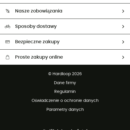
O nas
Zwrot artykułów i zwrot środków
Nasze zobowiązania
HardGuides
Przewodnik po rozmiarach
Nasz ślad węglowy
Ambasadorzy
Sposoby dostawy
Neutralność węglowa
Wybrane produkty eko
Bezpieczne zakupy
Proste zakupy online
Darmowa dostawa od 750 zł
© Hardloop 2026
100 dni na bezpłatny zwrot
Dane firmy
obsługi klienta
Regulamin
Oświadczenie o ochronie danych
Parametry danych