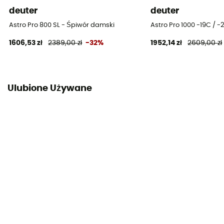
deuter
deuter
Temperatura ekstremalna
Astro Pro 800 SL - Śpiwór damski
Astro Pro 1000 -19C / -
3°C
1606,53 zł
2389,00 zł
-32%
1952,14 zł
2609,00 zł
Ciężar wypełnienia
140g
Ulubione Używane
Pokrowiec
W komplecie
Maksymalny wymiar użytkownika
185 cm