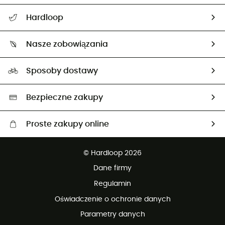
Pomoc i kontakt
Hardloop
Śledzenie przesyłki
O nas
Zwrot artykułów i zwrot środków
Nasze zobowiązania
HardGuides
Przewodnik po rozmiarach
Nasz ślad węglowy
Ambasadorzy
Sposoby dostawy
Neutralność węglowa
Wybrane produkty eko
Bezpieczne zakupy
Proste zakupy online
Darmowa dostawa od 750 zł
© Hardloop 2026
100 dni na bezpłatny zwrot
Dane firmy
obsługi klienta
Regulamin
Oświadczenie o ochronie danych
Parametry danych