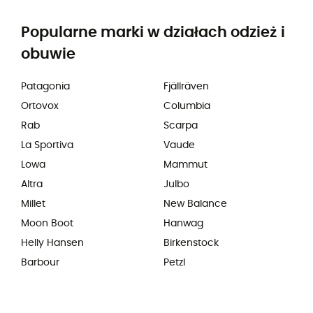
Popularne marki w działach odzież i
obuwie
Patagonia
Fjällräven
Ortovox
Columbia
Rab
Scarpa
La Sportiva
Vaude
Lowa
Mammut
Altra
Julbo
Millet
New Balance
Moon Boot
Hanwag
Helly Hansen
Birkenstock
Barbour
Petzl