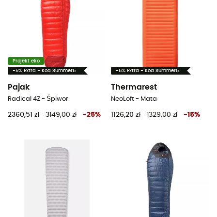
Projekt eko
-5% Extra - Kod Summer5
-5% Extra - Kod Summer5
Pajak
Thermarest
Radical 4Z - Śpiwor
NeoLoft - Mata
2360,51 zł
3149,00 zł
-
25
%
1126,20 zł
1329,00 zł
-
15
%