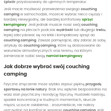
śpiwór
przystosowany do ujemnych temperatur.
Jeśli macie możliwość przewiezienia swojego
couching
camping
w samochodzie, możecie wybrać nieco cięższy i
bardziej niewygodny, ale bardziej komfortowy
sprzęt
kempingowy
. Jeśli jednak musicie nosić swój
couching
camping
na plecach podczas
wędrówki
lub długiego
treku
,
lepiej zdecydować się na lekki i kompaktowy sprzęt do
couching camping
. Zawsze pamiętajcie, aby zabrać ze sobą
artykuły do
couching camping
, które są dostosowane do
warunków atmosferycznych oraz terenu, na którym
zamierzacie rozbić swoją
namiot kempingowy
.
Jak dobrze wybrać swój couching
camping
Fizyczne zmęczenie może szybko zepsuć piękną
przygodę
sportową na łonie natury
. Brak snu wpłynie bezpośrednio na
wasz stan psychiczny i kondycję fizyczną. Huśtawki nastroju,
spadek koncentracji w trudnych momentach, skurcze
mięśni, uczucie osłabienia…: zrozumieliście, nie należy
oszczędzać na komforcie waszego
couching camping
, jeśli