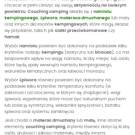
chcecie w pełni cieszyć się swoją
aktywnością na świeżym
powietrzu
.
Couching camping
składa się z
namiotu
kempingowego
,
śpiwora
,
materaca dmuchanego
lub maty
oraz innych akcesoriów
kempingowych
, które mogą okazać
się przydatne, takich jak
siatki przeciwkomarowe
czy
hamak
.
Wybór
namiotu
powinien być dokonany na podstawie kilku
kryteriów: rodzaju
kempingu
(statyczny lub
bivouac
), co ma
bezpośredni wpływ na wagę namiotu, liczby miejsc lub osób,
które będą spały wewnątrz namiotu kempingowego,
warunków klimatycznych oraz łatwości montażu.
Wybór
śpiwora
również powinien być dokonany na
podstawie kilku kryteriów: temperatury komfortu (w
zależności od otoczenia, w którym się znajdujecie), wagi
śpiwora, wypełnienia, które może być naturalnym puchem
lub izolacją syntetyczną, wskaźnika sprężystości, kształtu
śpiwora oraz systemu zamknięcia.
Jeśli chodzi o
materac dmuchany
lub
matę
, inne istotne
elementy
couching camping
, kryteria również dotyczą liczby
osób, grubości i jakości materiału, między innymi.