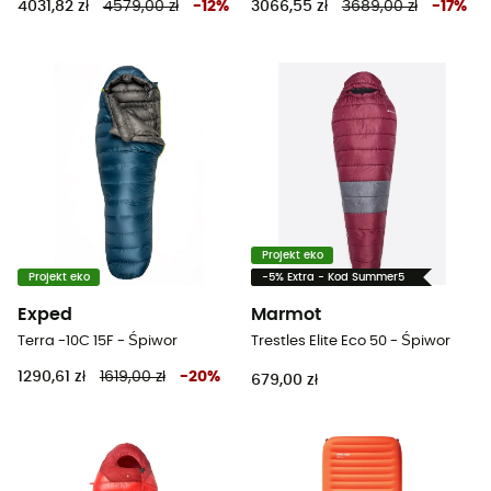
4031,82 zł
4579,00 zł
-
12
%
3066,55 zł
3689,00 zł
-
17
%
Projekt eko
Projekt eko
-5% Extra - Kod Summer5
Exped
Marmot
Terra -10C 15F - Śpiwor
Trestles Elite Eco 50 - Śpiwor
1290,61 zł
1619,00 zł
-
20
%
679,00 zł