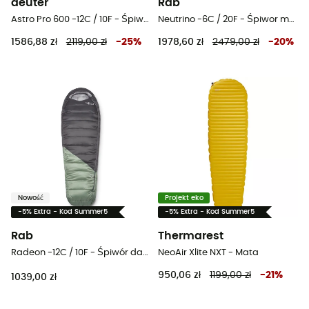
deuter
Rab
Astro Pro 600 -12C / 10F - Śpiwor
Neutrino -6C / 20F - Śpiwor meski
1586,88 zł
2119,00 zł
-
25
%
1978,60 zł
2479,00 zł
-
20
%
Nowość
Projekt eko
-5% Extra - Kod Summer5
-5% Extra - Kod Summer5
Rab
Thermarest
Radeon -12C / 10F - Śpiwór damski
NeoAir Xlite NXT - Mata
950,06 zł
1199,00 zł
-
21
%
1039,00 zł