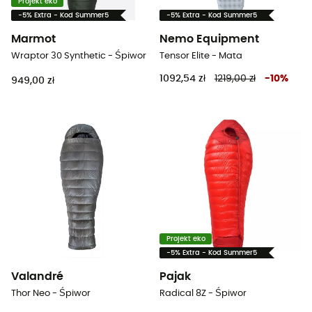
Projekt eko
-5% Extra - Kod Summer5
-5% Extra - Kod Summer5
Marmot
Nemo Equipment
Wraptor 30 Synthetic - Śpiwor
Tensor Elite - Mata
1092,54 zł
1219,00 zł
-
10
%
949,00 zł
Projekt eko
-5% Extra - Kod Summer5
Valandré
Pajak
Thor Neo - Śpiwor
Radical 8Z - Śpiwor