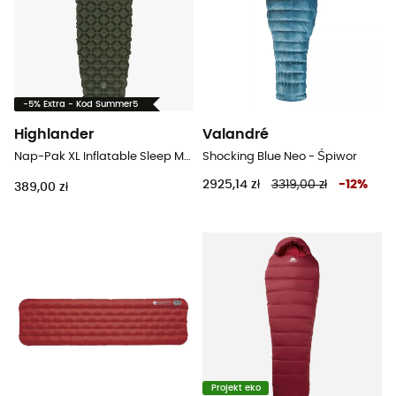
-5% Extra - Kod Summer5
Highlander
Valandré
Nap-Pak XL Inflatable Sleep Mat - Mata
Shocking Blue Neo - Śpiwor
2925,14 zł
3319,00 zł
-
12
%
389,00 zł
Projekt eko