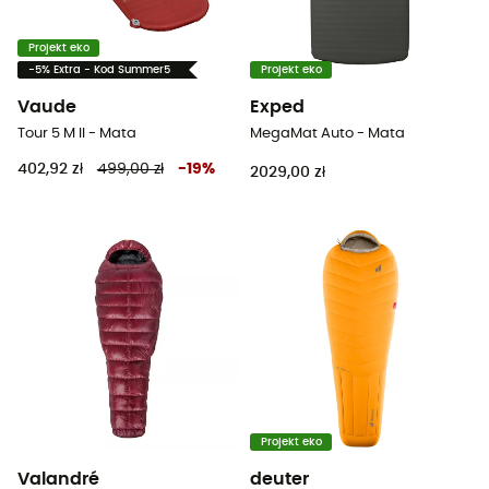
Projekt eko
-5% Extra - Kod Summer5
Projekt eko
Vaude
Exped
Tour 5 M II - Mata
MegaMat Auto - Mata
402,92 zł
499,00 zł
-
19
%
2029,00 zł
Projekt eko
Valandré
deuter