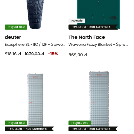
Nowość
Projekt eko
-5% Extra - Kod Summer5
deuter
The North Face
Exosphere SL -11C / 12F - Śpiwór damski
Wawona Fuzzy Blanket - Śpiwor
918,16 zł
1079,00 zł
-
15
%
569,00 zł
Projekt eko
Projekt eko
-5% Extra - Kod Summer5
-5% Extra - Kod Summer5