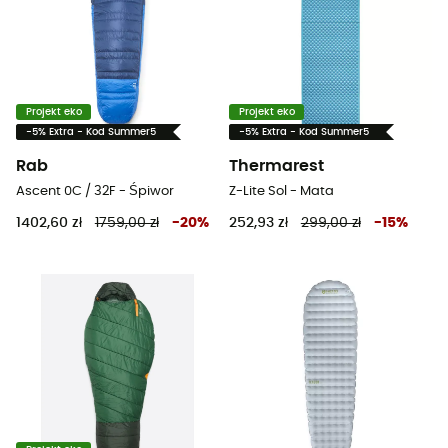
Projekt eko
Projekt eko
-5% Extra - Kod Summer5
-5% Extra - Kod Summer5
Rab
Thermarest
Ascent 0C / 32F - Śpiwor
Z-Lite Sol - Mata
1402,60 zł
1759,00 zł
-
20
%
252,93 zł
299,00 zł
-
15
%