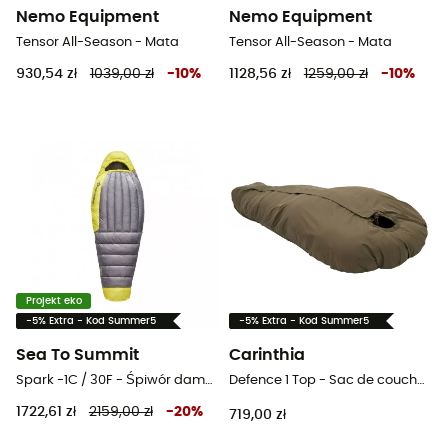
Nemo Equipment
Nemo Equipment
Tensor All-Season - Mata
Tensor All-Season - Mata
930,54 zł
1039,00 zł
-
10
%
1128,56 zł
1259,00 zł
-
10
%
Projekt eko
-5% Extra - Kod Summer5
-5% Extra - Kod Summer5
Sea To Summit
Carinthia
Spark -1C / 30F - Śpiwór damski
Defence 1 Top - Sac de couchage
1722,61 zł
2159,00 zł
-
20
%
719,00 zł