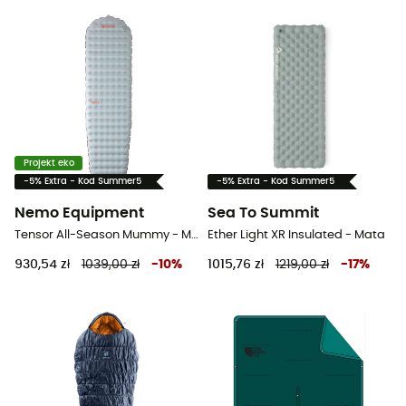
Projekt eko
-5% Extra - Kod Summer5
-5% Extra - Kod Summer5
Nemo Equipment
Sea To Summit
Tensor All-Season Mummy - Mata
Ether Light XR Insulated - Mata
930,54 zł
1039,00 zł
-
10
%
1015,76 zł
1219,00 zł
-
17
%