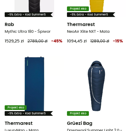
Projekt eko
-5% Extra - Kod Summer5
-5% Extra - Kod Summer5
Rab
Thermarest
Mythic Ultra 180 - Śpiwor
NeoAir Xlite NXT - Mata
1529,25 zł
2789,00 zł
-
45
%
1094,45 zł
1289,00 zł
-
15
%
Projekt eko
-5% Extra - Kod Summer5
Projekt eko
Thermarest
Grüezi Bag
LuxuryMap - Mata
Downwool Summer Light 2.0 - Śpiwor