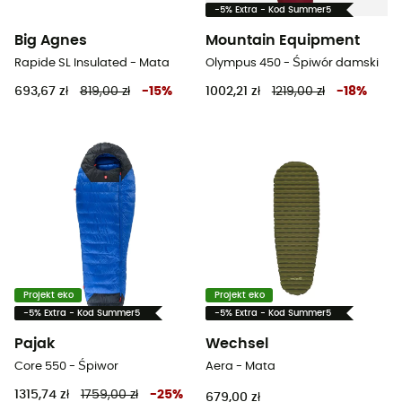
-5% Extra - Kod Summer5
Big Agnes
Mountain Equipment
Rapide SL Insulated - Mata
Olympus 450 - Śpiwór damski
693,67 zł
819,00 zł
-
15
%
1002,21 zł
1219,00 zł
-
18
%
Projekt eko
Projekt eko
-5% Extra - Kod Summer5
-5% Extra - Kod Summer5
Pajak
Wechsel
Core 550 - Śpiwor
Aera - Mata
1315,74 zł
1759,00 zł
-
25
%
679,00 zł