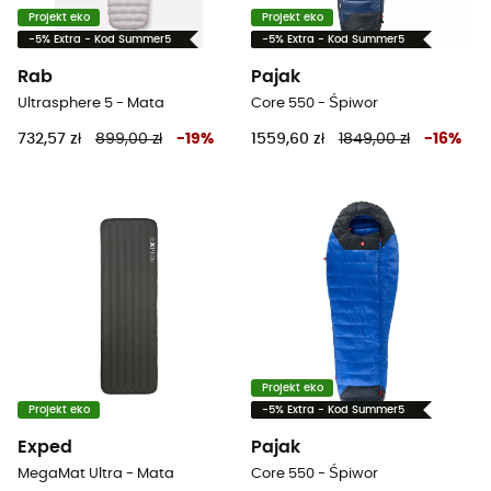
Projekt eko
Projekt eko
-5% Extra - Kod Summer5
-5% Extra - Kod Summer5
Rab
Pajak
Ultrasphere 5 - Mata
Core 550 - Śpiwor
732,57 zł
899,00 zł
-
19
%
1559,60 zł
1849,00 zł
-
16
%
Projekt eko
Projekt eko
-5% Extra - Kod Summer5
Exped
Pajak
MegaMat Ultra - Mata
Core 550 - Śpiwor