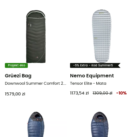
Projekt eko
-5% Extra - Kod Summer5
Grüezi Bag
Nemo Equipment
Downwool Summer Comfort 2.0 - Śpiwor
Tensor Elite - Mata
1173,54 zł
1309,00 zł
-
10
%
1579,00 zł