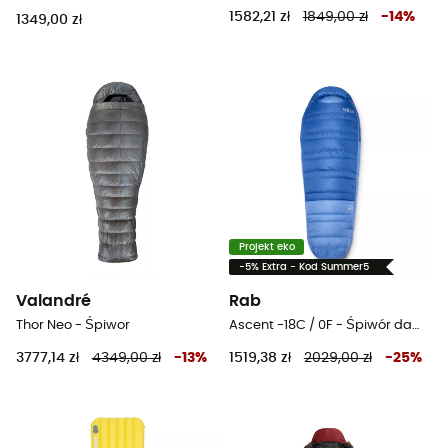
1582,21 zł
1849,00 zł
-
14
%
1349,00 zł
Projekt eko
-5% Extra - Kod Summer5
Valandré
Rab
Thor Neo - Śpiwor
Ascent -18C / 0F - Śpiwór damski
3777,14 zł
4349,00 zł
-
13
%
1519,38 zł
2029,00 zł
-
25
%