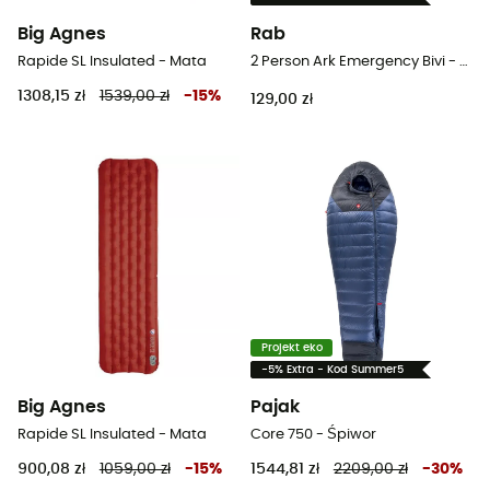
Big Agnes
Rab
Rapide SL Insulated - Mata
2 Person Ark Emergency Bivi - Torba biwakowa
1308,15 zł
1539,00 zł
-
15
%
129,00 zł
Projekt eko
-5% Extra - Kod Summer5
Big Agnes
Pajak
Rapide SL Insulated - Mata
Core 750 - Śpiwor
900,08 zł
1059,00 zł
-
15
%
1544,81 zł
2209,00 zł
-
30
%