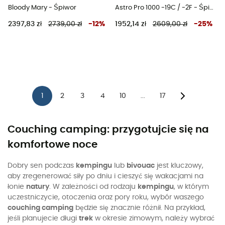
Bloody Mary - Śpiwor
Astro Pro 1000 -19C / -2F - Śpiwor
2397,83 zł
2739,00 zł
-
12
%
1952,14 zł
2609,00 zł
-
25
%
1
2
3
4
10
17
...
Couching camping: przygotujcie się na
komfortowe noce
Dobry sen podczas
kempingu
lub
bivouac
jest kluczowy,
aby zregenerować siły po dniu i cieszyć się wakacjami na
łonie
natury
. W zależności od rodzaju
kempingu
, w którym
uczestniczycie, otoczenia oraz pory roku, wybór waszego
couching camping
będzie się znacznie różnił. Na przykład,
jeśli planujecie długi
trek
w okresie zimowym, należy wybrać