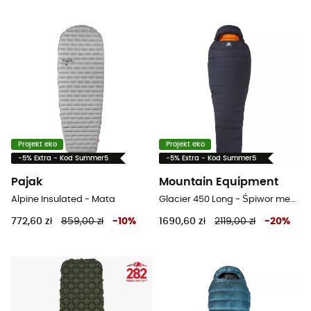
Projekt eko
Projekt eko
-5% Extra - Kod Summer5
-5% Extra - Kod Summer5
Pajak
Mountain Equipment
Alpine Insulated - Mata
Glacier 450 Long - Śpiwor meski
772,60 zł
859,00 zł
-
10
%
1690,60 zł
2119,00 zł
-
20
%