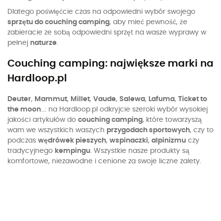
Dlatego poświęćcie czas na odpowiedni wybór swojego
sprzętu do couching camping
, aby mieć pewność, że
zabieracie ze sobą odpowiedni sprzęt na wasze wyprawy w
pełnej
naturze
.
Couching camping: największe marki na
Hardloop.pl
Deuter
,
Mammut
,
Millet
,
Vaude
,
Salewa
,
Lafuma
,
Ticket to
the moon
…: na Hardloop.pl odkryjcie szeroki wybór wysokiej
jakości artykułów do
couching camping
, które towarzyszą
wam we wszystkich waszych
przygodach sportowych
, czy to
podczas
wędrówek pieszych
,
wspinaczki
,
alpinizmu
czy
tradycyjnego
kempingu
. Wszystkie nasze produkty są
komfortowe, niezawodne i cenione za swoje liczne zalety.