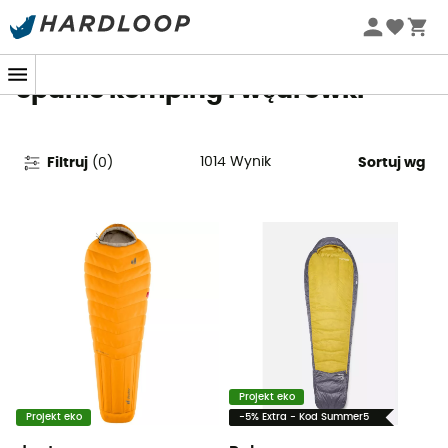
Letnie promocje 🔥 -5% DODATKOWO przy zakupie 2
produktów*, kod Summer5
Spanie kemping i wędrówki
1014
Wynik
Filtruj
(
0
)
Sortuj wg
Projekt eko
Projekt eko
-5% Extra - Kod Summer5