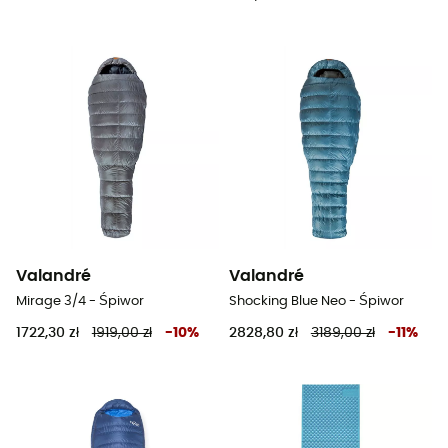
Valandré
Valandré
Mirage 3/4 - Śpiwor
Shocking Blue Neo - Śpiwor
1722,30 zł
1919,00 zł
-
10
%
2828,80 zł
3189,00 zł
-
11
%