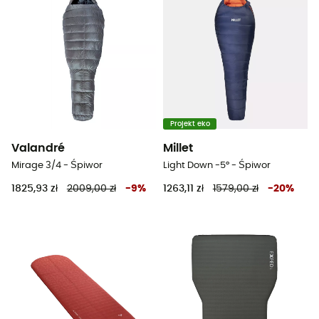
Projekt eko
Valandré
Millet
Mirage 3/4 - Śpiwor
Light Down -5° - Śpiwor
1825,93 zł
2009,00 zł
-
9
%
1263,11 zł
1579,00 zł
-
20
%