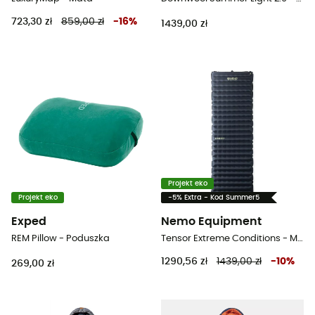
723,30 zł
859,00 zł
-
16
%
1439,00 zł
Projekt eko
Projekt eko
-5% Extra - Kod Summer5
Exped
Nemo Equipment
REM Pillow - Poduszka
Tensor Extreme Conditions - Mata
1290,56 zł
1439,00 zł
-
10
%
269,00 zł