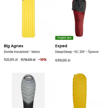
Projekt eko
Big Agnes
Exped
Divide Insulated - Mata
DeepSleep -5C 20F - Śpiwor
521,05 zł
579,00 zł
-
10
%
699,00 zł