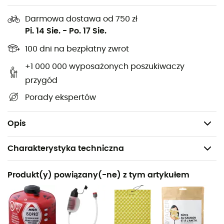
Waga: 73 g
Darmowa dostawa od 750 zł
Czas zagotowania 1 litra wody: 3 min 30 sek.
Pi. 14 Sie.
-
Po. 17 Sie.
Składane podpory pod garnki są niezwykle małe i
100 dni na bezpłatny zwrot
idealnie mieszczą się w kubku MSR Titan lub
izolowanym.
+1 000 000 wyposażonych poszukiwaczy
Solidne podpory pod garnki zapewniają doskonałą
przygód
stabilność.
Porady ekspertów
Odporność na
wiatr: ochrona WindClip ™
Ultralekki i sztywny futerał transportowy: w zestawie
Opis
Charakterystyka techniczna
Polecane dla
Produkt(y) powiązany(-ne) z tym artykułem
Trekking / Alpinizm / Kemping / Biwakowanie
Ciężar
278 g