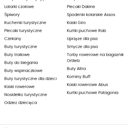
Latarki czołowe
Plecaki Dakine
Śpiwory
Spodenki kolarskie Assos
Kuchenki turystyczne
Kaski Giro
Plecaki turystyczne
Kurtki puchowe Rab
Czekany
Uprzęże dla psa
Buty turystyczne
Smycze dla psa
Buty trailowe
Torby rowerowe na bagażnik
Ortlieb
Buty do biegania
Buty Altra
Buty wspinaczkowe
Kominy Buff
Buty turystyczne dla dzieci
Kaski rowerowe Abus
Kaski rowerowe
Kurtki puchowe Patagonia
Nosidełko turystyczne
Odzież dziecięca