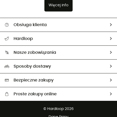
Więcej info
Obsługa klienta
Pomoc i kontakt
Hardloop
Śledzenie przesyłki
O nas
Zwrot artykułów i zwrot środków
Nasze zobowiązania
HardGuides
Przewodnik po rozmiarach
Nasz ślad węglowy
Ambasadorzy
Sposoby dostawy
Neutralność węglowa
Wybrane produkty eko
Bezpieczne zakupy
Proste zakupy online
Darmowa dostawa od 750 zł
© Hardloop 2026
100 dni na bezpłatny zwrot
Dane firmy