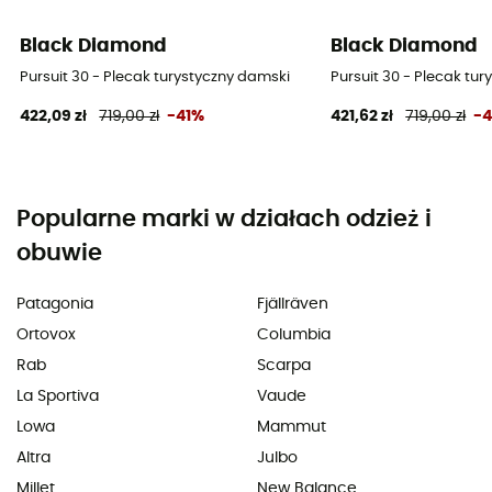
Black Diamond
Black Diamond
Pursuit 30 - Plecak turystyczny damski
Pursuit 30 - Plecak tu
422,09 zł
719,00 zł
-41%
421,62 zł
719,00 zł
-
Popularne marki w działach odzież i
obuwie
Patagonia
Fjällräven
Ortovox
Columbia
Rab
Scarpa
La Sportiva
Vaude
Lowa
Mammut
Altra
Julbo
Millet
New Balance