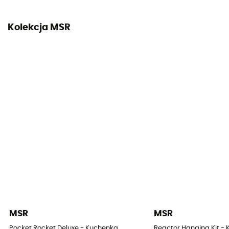
Kolekcja MSR
MSR
MSR
Pocket Rocket Deluxe - Kuchenka
Reactor Hanging Kit -