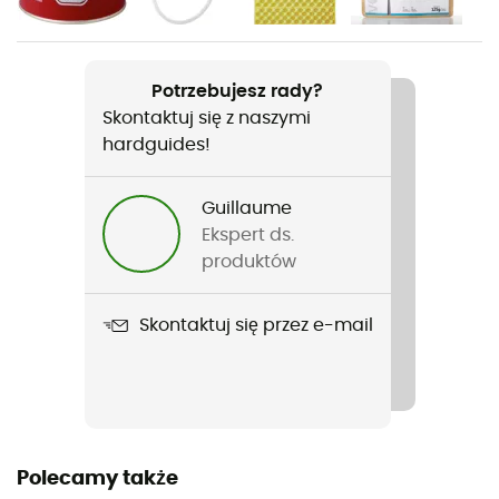
Nazwa produktu
PocketRocket 2
Potrzebujesz rady?
Skontaktuj się z naszymi
Cechy
hardguides!
Vendu sans cartouche
Materiały
Guillaume
Palnik aluminiowo-stalowy
Ekspert ds.
produktów
Liczba palników
1
Skontaktuj się przez e-mail
Pojemność
2 osoby
W komplecie
Polecamy także
Kuchenka, Popote Trail mini solo (1 garnek 0,75 L, 1