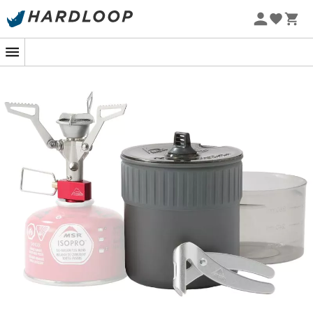
Letnie promocje 🔥 -5% DODATKOWO przy zakupie 2
produktów*, kod Summer5
-5% Extra - Kod Summer5