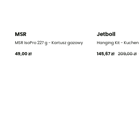
MSR
Jetboil
MSR IsoPro 227 g - Kartusz gazowy
Hanging Kit - Kuche
49,00 zł
145,67 zł
209,00 zł