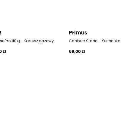
R
Primus
soPro 110 g - Kartusz gazowy
Canister Stand - Kuchenka
0 zł
59,00 zł