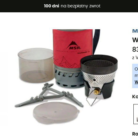
 promocje 🔥 -5% DODATKOWO przy zakupie 2 produktów*, kod 
100 dni
na bezpłatny zwrot
-5% Extra - Kod Summer5
M
W
8
z 
O
m
W
Ko
Ro