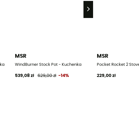
MSR
MSR
nka
WindBurner Stock Pot - Kuchenka
Pocket Rocket 2 Stov
539,08 zł
629,00 zł
-14%
229,00 zł