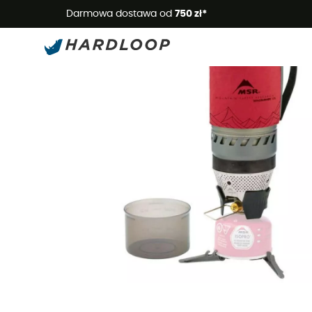
Letnie
Darmowa dostawa od
750 zł*