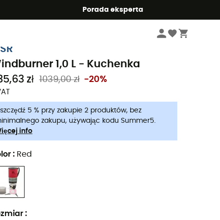
Summer5
Porada eksperta
Sprzęt kempingowy
Kuchenki kempingowe
Kuchenki turystyczne
SR
indburner 1,0 L - Kuchenka
35,63 zł
1039,00 zł
-20%
VAT
szczędź 5 % przy zakupie 2 produktów, bez
inimalnego zakupu, używając kodu Summer5.
ięcej info
lor
:
Red
zmiar
: