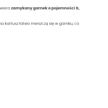
awiera
zamykany garnek o pojemności 1L
,
 na kartusz łatwo mieszczą się w garnku, co