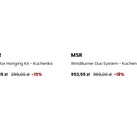
R
MSR
tor Hanging Kit - Kuchenka
WindBurner Duo System - Kuche
5 zł
299,00 zł
-15%
953,55 zł
1169,00 zł
-18%