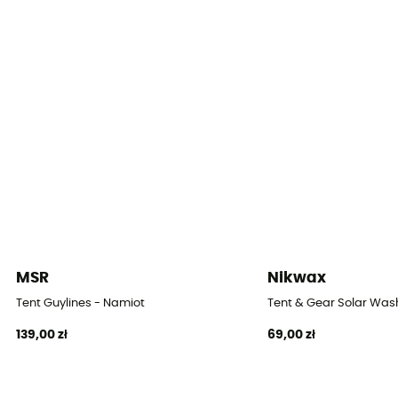
Wymiary po złożeniu
53 x 17
Kształt namiotu
Kopułowy
Liczba wejść
2
Zajmowana powierzchnia
3,80 m2
MSR
Nikwax
Powierzchnia sypialni
3,8
Tent Guylines - Namiot
Tent & Gear Solar Was
139,00 zł
69,00 zł
Liczba przedsionków
2