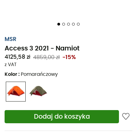
Szybkie rozstawianie: dzięki stelażom z centralnym
łącznikiem, rozstawienie namiotu odbywa się
szybko w niskich temperaturach
Otwory wentylacyjne na tropiku redukują
kondensację
MSR
Access 3 2021 - Namiot
Wodoodporna powłoka Xtreme Shield™ dla
długowieczności
4125,58 zł
4859,00 zł
-15%
Optymalna wentylacja dla lepszego zarządzania
z VAT
kondensacją
Kolor
:
Pomarańczowy
Dwoje drzwi
Jedna wewnętrzna kieszeń
Wiele punktów mocowania odciągów
Długość: 213 cm
Dodaj do koszyka
Wymiary podłogi: 178 x 213 cm
Powierzchnia podłogi: 3,80 m2
Powierzchnia przedsionka: 1,62 m2