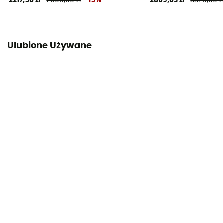
2217,58 zł
2609,00 zł
-15%
2869,83 zł
3379,00 z
Materiały dachu
20D ripstop nylon
Materiały sypialni
Ulubione Używane
20D ripstop nylon & DWR
Materiały podłogi
30D ripstop nylon
Podkład pod namiot
Bez kosztu dostawy