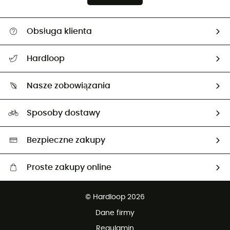
Obsługa klienta
Pomoc i kontakt
Hardloop
Śledzenie przesyłki
O nas
Zwrot artykułów i zwrot środków
Nasze zobowiązania
HardGuides
Przewodnik po rozmiarach
Nasz ślad węglowy
Ambasadorzy
Sposoby dostawy
Neutralność węglowa
Wybrane produkty eko
Bezpieczne zakupy
Proste zakupy online
Darmowa dostawa od 750 zł
© Hardloop 2026
100 dni na bezpłatny zwrot
Dane firmy
obsługi klienta
Regulamin