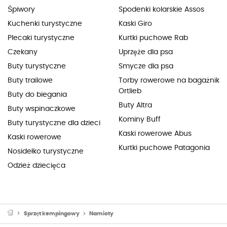
Śpiwory
Spodenki kolarskie Assos
Kuchenki turystyczne
Kaski Giro
Plecaki turystyczne
Kurtki puchowe Rab
Czekany
Uprzęże dla psa
Buty turystyczne
Smycze dla psa
Buty trailowe
Torby rowerowe na bagażnik
Ortlieb
Buty do biegania
Buty Altra
Buty wspinaczkowe
Kominy Buff
Buty turystyczne dla dzieci
Kaski rowerowe Abus
Kaski rowerowe
Kurtki puchowe Patagonia
Nosidełko turystyczne
Odzież dziecięca
Sprzęt kempingowy
Namioty