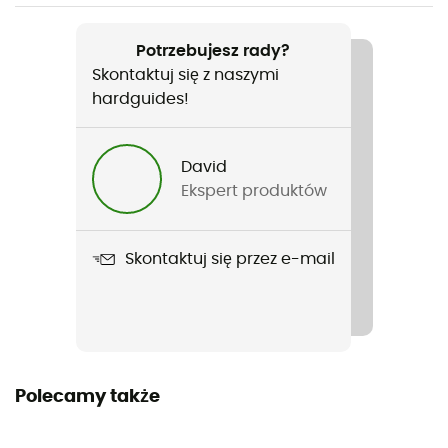
Ciężar
Potrzebujesz rady?
2300 g
Skontaktuj się z naszymi
hardguides!
Nazwa produktu
Access 3
David
Pora roku
Ekspert produktów
4 sezony
Pojemność
Skontaktuj się przez e-mail
3 osoby
Wolnostojący
Tak
Polecamy także
Wymiary
213 x 178 x119