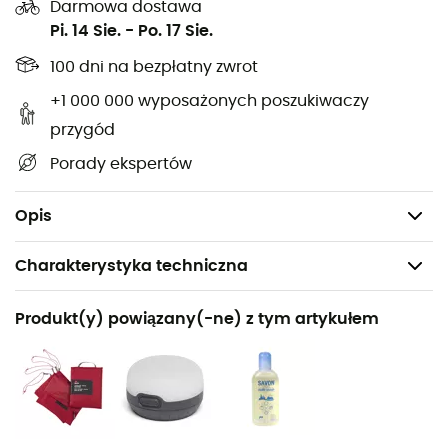
Darmowa dostawa
Objętość przedsionka: 481 L
Pi. 14 Sie.
-
Po. 17 Sie.
Objętość namiotu: 2756 L
100 dni na bezpłatny zwrot
Maksymalna wysokość wewnątrz: 107 cm
+1 000 000 wyposażonych poszukiwaczy
Wymiary po złożeniu: 53 x 17 cm
przygód
Samonośny: tak
Porady ekspertów
Minimalna waga: 1990 g
Całkowita waga: 2300 g
Opis
Charakterystyka techniczna
Polecane dla
Produkt(y) powiązany(-ne) z tym artykułem
Skituring / Trekking / Podróże / Alpinizm /
Biwakowanie / Expédition
Rodzaj
Mężczyźni / Kobiety