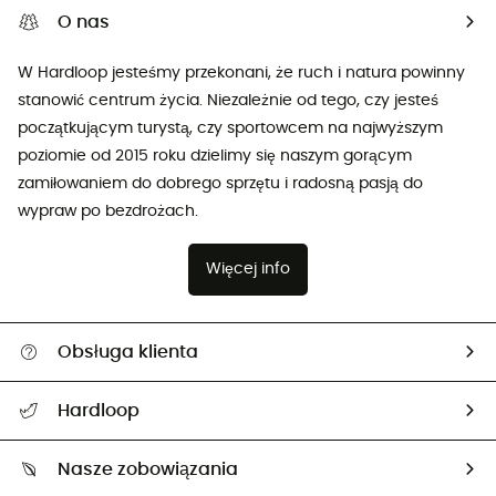
O nas
W Hardloop jesteśmy przekonani, że ruch i natura powinny
stanowić centrum życia. Niezależnie od tego, czy jesteś
początkującym turystą, czy sportowcem na najwyższym
poziomie od 2015 roku dzielimy się naszym gorącym
zamiłowaniem do dobrego sprzętu i radosną pasją do
wypraw po bezdrożach.
Więcej info
Obsługa klienta
Pomoc i kontakt
Hardloop
Śledzenie przesyłki
O nas
Zwrot artykułów i zwrot środków
Nasze zobowiązania
HardGuides
Przewodnik po rozmiarach