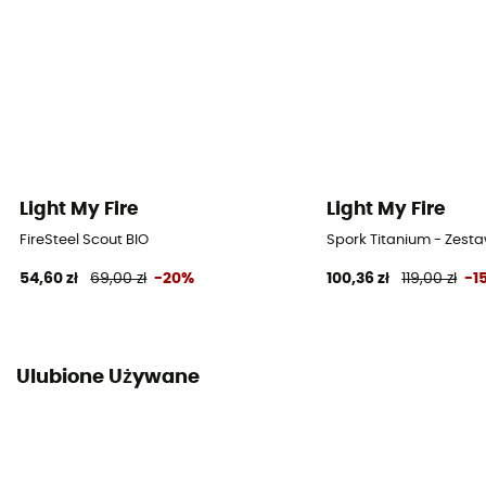
Light My Fire
Light My Fire
FireSteel Scout BIO
Spork Titanium - Zest
54,60 zł
69,00 zł
-20%
100,36 zł
119,00 zł
-1
Ulubione Używane