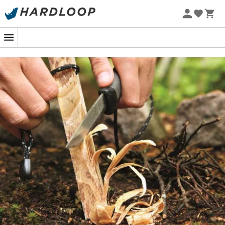
Letnie promocje 🔥 -5% DODATKOWO przy zakupie 2
produktów*, kod Summer5