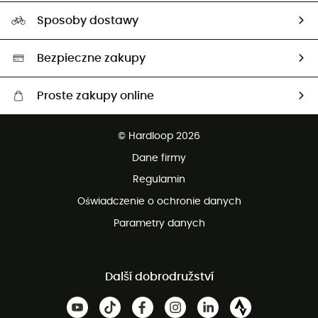
Nasz ślad węglowy
Ambasadorzy
Sposoby dostawy
Neutralność węglowa
Wybrane produkty eko
Bezpieczne zakupy
Proste zakupy online
Darmowa dostawa od 750 zł
© Hardloop 2026
100 dni na bezpłatny zwrot
Dane firmy
obsługi klienta
Regulamin
Oświadczenie o ochronie danych
Parametry danych
Další dobrodružství