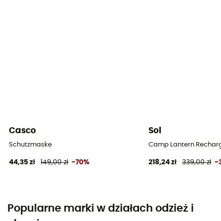
Casco
Sol
Schutzmaske
Camp Lantern Recharg
44,35 zł
149,00 zł
-70%
218,24 zł
339,00 zł
-
Popularne marki w działach odzież i