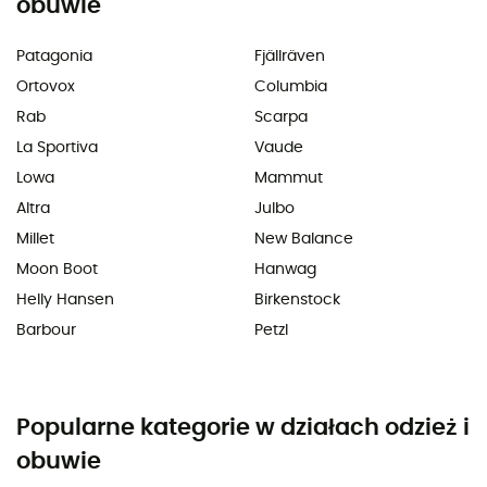
obuwie
Patagonia
Fjällräven
Ortovox
Columbia
Rab
Scarpa
La Sportiva
Vaude
Lowa
Mammut
Altra
Julbo
Millet
New Balance
Moon Boot
Hanwag
Helly Hansen
Birkenstock
Barbour
Petzl
Popularne kategorie w działach odzież i
obuwie