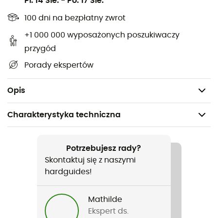
Łatwe do zapalenia nawet gdy są mokre,
Pi. 14 Sie.
-
Po. 17 Sie.
100% naturalne i przyjazne dla środowiska,
100 dni na bezpłatny zwrot
80% żywicy,
+1 000 000 wyposażonych poszukiwaczy
Gorący, trwały płomień,
przygód
Sznurek,
Porady ekspertów
Wymiary: 150 x 22 x 22 mm,
Waga: od 50 do 70 g.
Opis
Charakterystyka techniczna
Polecane dla
Turystyka piesza / Trekking / Podróże / Kemping
Potrzebujesz rady?
Skontaktuj się z naszymi
Ciężar
hardguides!
Między 50 a 70 g
Mathilde
Nazwa produktu
Ekspert ds.