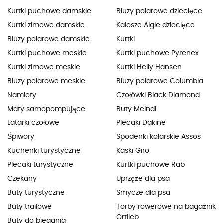
Kurtki puchowe damskie
Bluzy polarowe dziecięce
Kurtki zimowe damskie
Kalosze Aigle dziecięce
Bluzy polarowe damskie
Kurtki
Kurtki puchowe meskie
Kurtki puchowe Pyrenex
Kurtki zimowe meskie
Kurtki Helly Hansen
Bluzy polarowe meskie
Bluzy polarowe Columbia
Namioty
Czołówki Black Diamond
Maty samopompujące
Buty Meindl
Latarki czołowe
Plecaki Dakine
Śpiwory
Spodenki kolarskie Assos
Kuchenki turystyczne
Kaski Giro
Plecaki turystyczne
Kurtki puchowe Rab
Czekany
Uprzęże dla psa
Buty turystyczne
Smycze dla psa
Buty trailowe
Torby rowerowe na bagażnik
Ortlieb
Buty do biegania