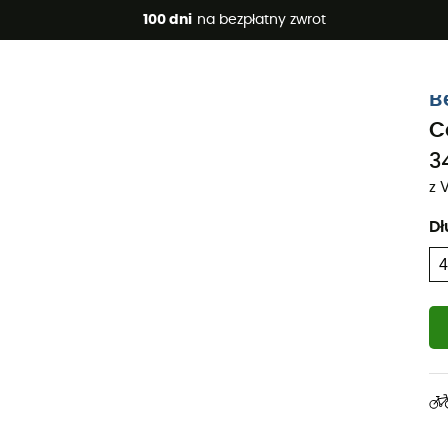
 promocje 🔥 -5% DODATKOWO przy zakupie 2 produktów*, kod 
100 dni
na bezpłatny zwrot
B
C
34
z 
Dł