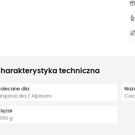
harakterystyka techniczna
Polecane dla
Naz
Wspinaczka / Alpinizm
Cord
Ciężar
1660 g