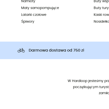
Namioty
Buty wsp
Maty samopompujące
Buty tury
Latarki czołowe
Kaski ro
Śpiwory
Nosidełk
Darmowa dostawa od 750 zł
W Hardloop jesteśmy prze
początkującym turyst
zamił