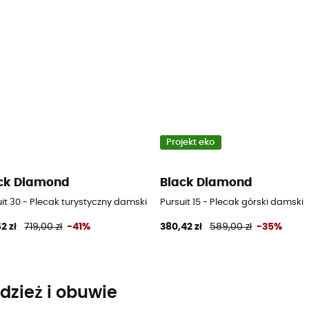
Projekt eko
ck Diamond
Black Diamond
it 30 - Plecak turystyczny damski
Pursuit 15 - Plecak górski damski
2 zł
719,00 zł
-41%
380,42 zł
589,00 zł
-35%
dzież i obuwie