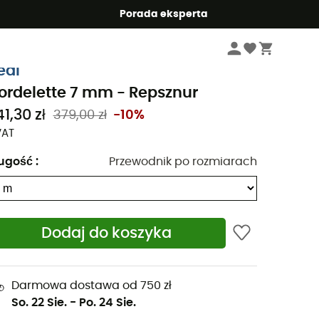
Summer5
Porada eksperta
Odzież & Akcesoria wspinaczkowa
Sprzęt wspinaczkowy
Linki pomocnic
eal
ordelette 7 mm - Repsznur
1,30 zł
379,00 zł
-10%
VAT
ugość
:
Przewodnik po rozmiarach
Dodaj do koszyka
Darmowa dostawa od 750 zł
So. 22 Sie.
-
Po. 24 Sie.