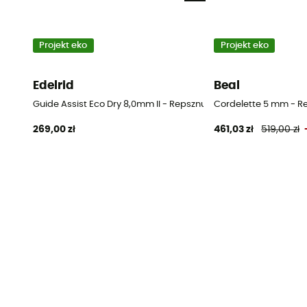
Projekt eko
Projekt eko
Edelrid
Beal
Guide Assist Eco Dry 8,0mm II - Repsznur
Cordelette 5 mm - R
269,00 zł
461,03 zł
519,00 zł