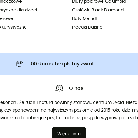
inaczkowe
Bluzy polarowe Columbia
styczne dla dzieci
Czołówki Black Diamond
werowe
Buty Meindl
o turystyczne
Plecaki Dakine
100 dni na bezpłatny zwrot
O nas
konani, że ruch i natura powinny stanowić centrum życia. Niezal
ą, czy sportowcem na najwyższym poziomie od 2015 roku dzieli
owaniem do dobrego sprzętu i radosną pasją do wypraw po bezdr
Więcej info