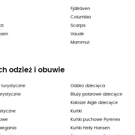
Fjällräven
Columbia
ot
Scarpa
nsen
Vaude
Mammut
ch odzież i obuwie
 turystyczne
Odzież dziecięca
urystyczne
Bluzy polarowe dziecięce
Kalosze Aigle dziecięce
ystyczne
Kurtki
lowe
Kurtki puchowe Pyrenex
biegania
Kurtki Helly Hansen