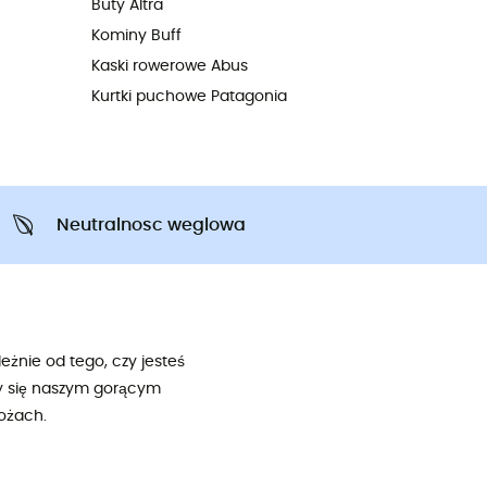
Buty Altra
Kominy Buff
Kaski rowerowe Abus
Kurtki puchowe Patagonia
Neutralnosc weglowa
eżnie od tego, czy jesteś
my się naszym gorącym
ożach.