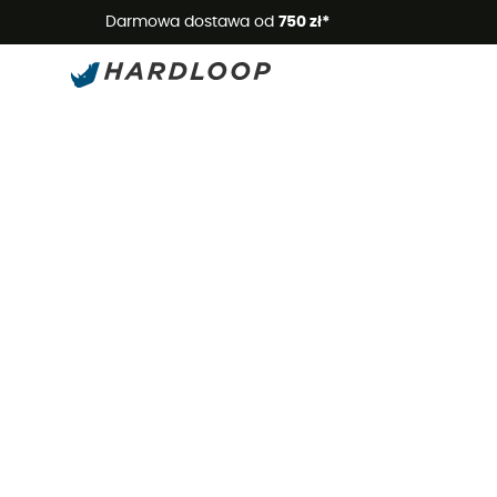
Letnie
Darmowa dostawa od
750 zł*