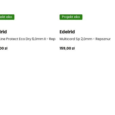
jekt eko
Projekt eko
lrid
Edelrid
ine Protect Eco Dry 6,0mm II - Repsznur
Multicord Sp 2,0mm - Repsznur
00 zł
159,00 zł