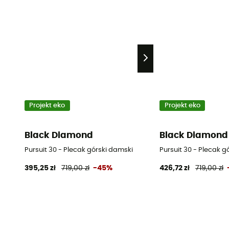
Projekt eko
Projekt eko
Black Diamond
Black Diamond
Pursuit 30 - Plecak górski damski
Pursuit 30 - Plecak g
395,25 zł
719,00 zł
-45%
426,72 zł
719,00 zł