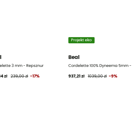
Projekt eko
l
Beal
elette 3 mm - Repsznur
Cordelette 100% Dyneema 5mm -
4 zł
239,00 zł
-17%
937,21 zł
1039,00 zł
-9%