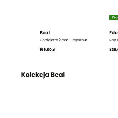
Pro
Beal
Ede
Cordelette 2 mm - Repsznur
Rap L
169,00 zł
839,
Kolekcja Beal