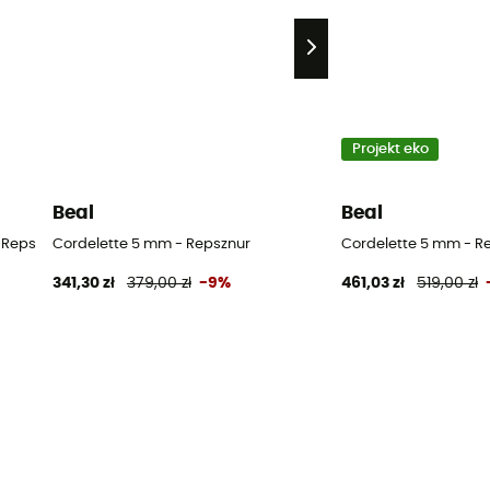
Projekt eko
Beal
Beal
 Repsznur
Cordelette 5 mm - Repsznur
Cordelette 5 mm - R
341,30 zł
379,00 zł
-9%
461,03 zł
519,00 zł