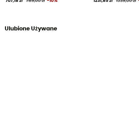
707,18 zł
789,00 zł
-10%
1231,85 zł
1539,00 zł
Sprawdź ulotkę
Deklaracja zgodności
Zobacz deklarację zgodności
Ulubione Używane
Wyposażenie ochronne indywidualne
PPE - Category 3