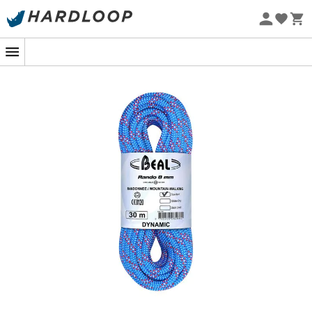
Letnie promocje 🔥 -5% DODATKOWO przy zakupie 2
produktów*, kod Summer5
Projekt eko