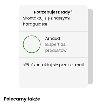
Nazwa produktu
Rando 8mm
Potrzebujesz rady?
Skontaktuj się z naszymi
Wodoodporny
hardguides!
Tak
Norma
Arnaud
EN 892:2012+A3:2023 / UIAA 101 Dynamic Ropes
Ekspert ds.
produktów
Zastosowana technologia
Dry Cover / Unicore Process
Skontaktuj się przez e-mail
Materiały
Poliamid
Długość liny
Polecamy także
10 - 20 m / 20 - 30 m / 30 - 40 m / 40 - 50 m
Etykieta