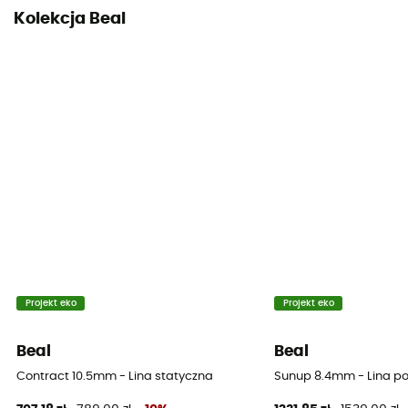
32
Kolekcja Beal
Wydłużenie statyczne
6.4%
Proporcja koszulki
42%
Liczba lotów
8
Oznaczenie środka liny
Tak
Projekt eko
Projekt eko
Oznaczenie środka liny
36 g
Beal
Beal
Contract 10.5mm - Lina statyczna
Sunup 8.4mm - Lina p
new