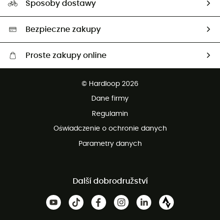
Sposoby dostawy
Neutralność węglowa
Wybrane produkty eko
Bezpieczne zakupy
Proste zakupy online
Darmowa dostawa od 750 zł
© Hardloop 2026
100 dni na bezpłatny zwrot
Dane firmy
obsługi klienta
Regulamin
Oświadczenie o ochronie danych
Parametry danych
Další dobrodružství