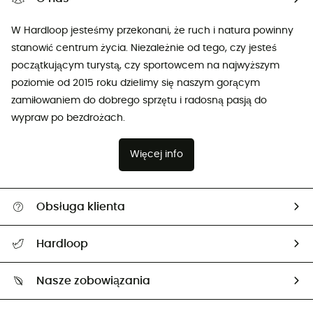
W Hardloop jesteśmy przekonani, że ruch i natura powinny
stanowić centrum życia. Niezależnie od tego, czy jesteś
początkującym turystą, czy sportowcem na najwyższym
poziomie od 2015 roku dzielimy się naszym gorącym
zamiłowaniem do dobrego sprzętu i radosną pasją do
wypraw po bezdrożach.
Więcej info
Obsługa klienta
Pomoc i kontakt
Hardloop
Śledzenie przesyłki
O nas
Zwrot artykułów i zwrot środków
Nasze zobowiązania
HardGuides
Przewodnik po rozmiarach
Nasz ślad węglowy
Ambasadorzy