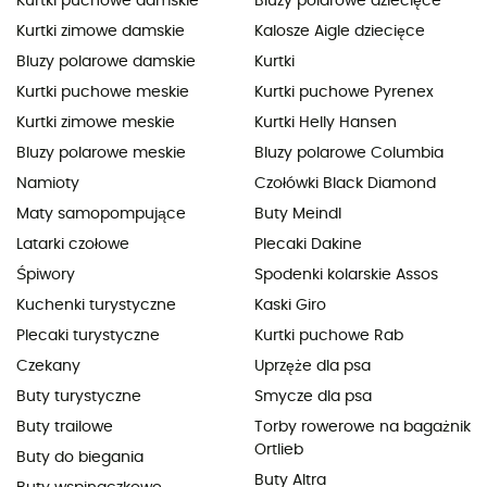
Kurtki puchowe damskie
Bluzy polarowe dziecięce
Kurtki zimowe damskie
Kalosze Aigle dziecięce
Bluzy polarowe damskie
Kurtki
Kurtki puchowe meskie
Kurtki puchowe Pyrenex
Kurtki zimowe meskie
Kurtki Helly Hansen
Bluzy polarowe meskie
Bluzy polarowe Columbia
Namioty
Czołówki Black Diamond
Maty samopompujące
Buty Meindl
Latarki czołowe
Plecaki Dakine
Śpiwory
Spodenki kolarskie Assos
Kuchenki turystyczne
Kaski Giro
Plecaki turystyczne
Kurtki puchowe Rab
Czekany
Uprzęże dla psa
Buty turystyczne
Smycze dla psa
Buty trailowe
Torby rowerowe na bagażnik
Ortlieb
Buty do biegania
Buty Altra