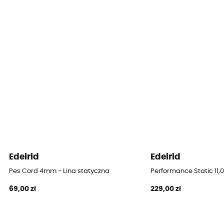
Z recyklingu
Materiał
Polyamide
Lina
Twin rope
Średnica
8 mm
Długość
Edelrid
Edelrid
20 m / 30 m / 48 m / 200 m
Pes Cord 4mm - Lina statyczna
Performance Static 11,
Siła uderzenia
69,00 zł
229,00 zł
7.9 kN
Wydłużenie dynamiczne