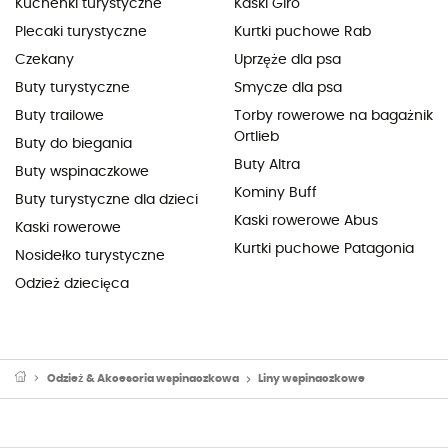
Kuchenki turystyczne
Kaski Giro
Plecaki turystyczne
Kurtki puchowe Rab
Czekany
Uprzęże dla psa
Buty turystyczne
Smycze dla psa
Buty trailowe
Torby rowerowe na bagażnik
Ortlieb
Buty do biegania
Buty Altra
Buty wspinaczkowe
Kominy Buff
Buty turystyczne dla dzieci
Kaski rowerowe Abus
Kaski rowerowe
Kurtki puchowe Patagonia
Nosidełko turystyczne
Odzież dziecięca
Odzież & Akcesoria wspinaczkowa
Liny wspinaczkowe