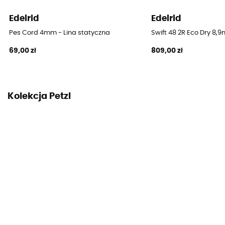
Lina
Edelrid
Edelrid
Cord
Pes Cord 4mm - Lina statyczna
Swift 48 2R Eco Dry 8
69,00 zł
809,00 zł
Średnica
8 mm
Długość
Kolekcja Petzl
20 m / 30 m
Siła uderzenia
18 kN
Oznaczenie środka liny
Nie
Oznaczenie środka liny
41 g