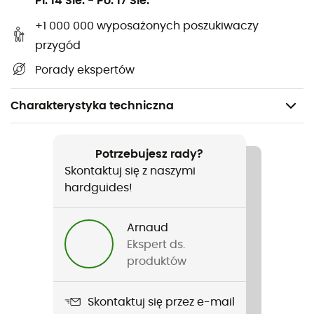
Pi. 14 Sie.
-
Po. 17 Sie.
+1 000 000 wyposażonych poszukiwaczy
przygód
Porady ekspertów
Charakterystyka techniczna
Polecane dla
Turystyka piesza
Potrzebujesz rady?
Skontaktuj się z naszymi
Rodzaj
hardguides!
Mężczyźni / Kobiety
Arnaud
Nazwa produktu
Ekspert ds.
Conga 8 mm
produktów
Wodoodporny
Skontaktuj się przez e-mail
Nie