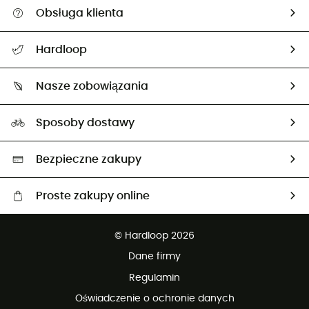
Obsługa klienta
Pomoc i kontakt
Hardloop
Śledzenie przesyłki
O nas
Zwrot artykułów i zwrot środków
Nasze zobowiązania
HardGuides
Przewodnik po rozmiarach
Nasz ślad węglowy
Ambasadorzy
Sposoby dostawy
Neutralność węglowa
Wybrane produkty eko
Bezpieczne zakupy
Proste zakupy online
Darmowa dostawa od 750 zł
© Hardloop 2026
100 dni na bezpłatny zwrot
Dane firmy
obsługi klienta
Regulamin
Oświadczenie o ochronie danych