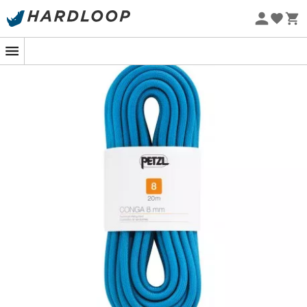
Letnie promocje 🔥 -5% DODATKOWO przy zakupie 2
produktów*, kod Summer5
Projekt eko