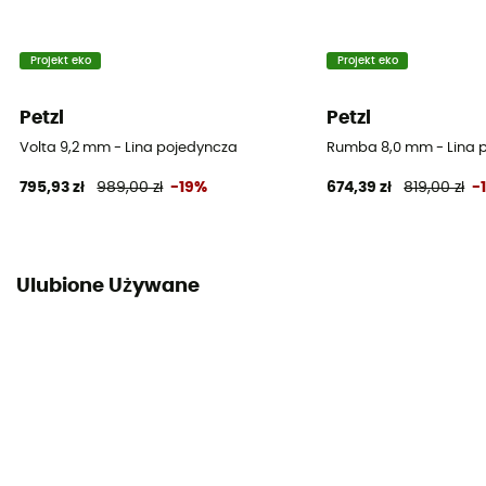
new
Sprawdź ulotkę
Projekt eko
Projekt eko
Deklaracja zgodności
Petzl
Petzl
Zobacz deklarację zgodności
Volta 9,2 mm - Lina pojedyncza
Rumba 8,0 mm - Lina 
795,93 zł
989,00 zł
-19%
674,39 zł
819,00 zł
-
Wyposażenie ochronne indywidualne
PPE - Category 3
Minimalne obciążenie do zerwania
Ulubione Używane
18 kN