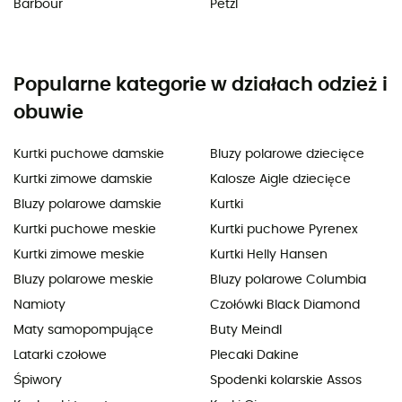
Barbour
Petzl
Popularne kategorie w działach odzież i
obuwie
Kurtki puchowe damskie
Bluzy polarowe dziecięce
Kurtki zimowe damskie
Kalosze Aigle dziecięce
Bluzy polarowe damskie
Kurtki
Kurtki puchowe meskie
Kurtki puchowe Pyrenex
Kurtki zimowe meskie
Kurtki Helly Hansen
Bluzy polarowe meskie
Bluzy polarowe Columbia
Namioty
Czołówki Black Diamond
Maty samopompujące
Buty Meindl
Latarki czołowe
Plecaki Dakine
Śpiwory
Spodenki kolarskie Assos