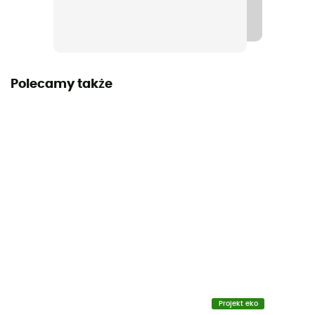
Norma
CE EN 564, UIAA
Materiały
Polecamy także
Poliamid
Długość liny
10 - 20 m / 20 - 30 m / 30 - 40 m
Gwarancja producenta
3 year
Etykieta
Gwarantowane pochodzenie europejskie
Materiał
Polyamide
Projekt eko