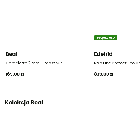
Lina
Cord
Materiały
100% Polyamide
Projekt eko
Średnica
Beal
Edelrid
4 mm
Cordelette 2 mm - Repsznur
Rap Line Protect Eco D
169,00 zł
839,00 zł
Oznaczenie środka liny
Nie
Oznaczenie środka liny
Kolekcja Beal
10,9 g
Deklaracja zgodności
Zobacz deklarację zgodności