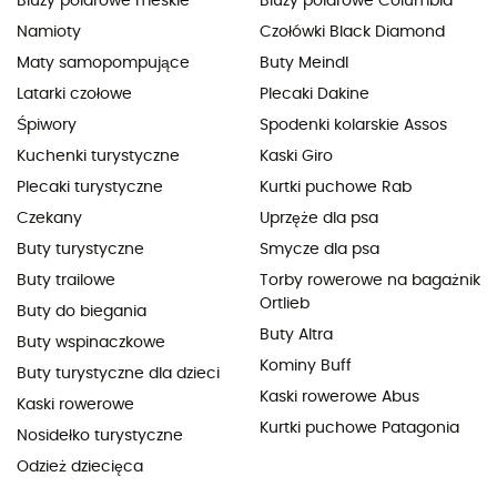
Bluzy polarowe meskie
Bluzy polarowe Columbia
Namioty
Czołówki Black Diamond
Maty samopompujące
Buty Meindl
Latarki czołowe
Plecaki Dakine
Śpiwory
Spodenki kolarskie Assos
Kuchenki turystyczne
Kaski Giro
Plecaki turystyczne
Kurtki puchowe Rab
Czekany
Uprzęże dla psa
Buty turystyczne
Smycze dla psa
Buty trailowe
Torby rowerowe na bagażnik
Ortlieb
Buty do biegania
Buty Altra
Buty wspinaczkowe
Kominy Buff
Buty turystyczne dla dzieci
Kaski rowerowe Abus
Kaski rowerowe
Kurtki puchowe Patagonia
Nosidełko turystyczne
Odzież dziecięca