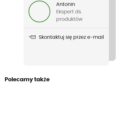
Antonin
Wodoodporny
Ekspert ds.
Nie
produktów
Norma
Skontaktuj się przez e-mail
EN 564: 2023, UIAA 102 Accessory Cord
Materiały
Poliamid
Długość liny
Polecamy także
> 80 m
Etykieta
Z recyklingu
Materiał
Polyamide