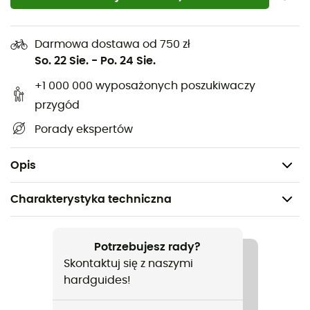
najdłuższe drogi wspinaczkowe!
norma: EN564
Darmowa dostawa od 750 zł
Średnica: 4 mm
So. 22 Sie.
-
Po. 24 Sie.
Materiał: poliamid
+1 000 000 wyposażonych poszukiwaczy
Waga na metr: 11 g
przygód
Wytrzymałość na zerwanie: 400 daN (kg)
Porady ekspertów
Certyfikacja: CE i UIAA
Opakowanie: 120 m/pak 7 m
Opis
Charakterystyka techniczna
Polecane dla
Wspinaczka / Alpinizm
Potrzebujesz rady?
Skontaktuj się z naszymi
Nazwa produktu
hardguides!
Cordelette 4 mm