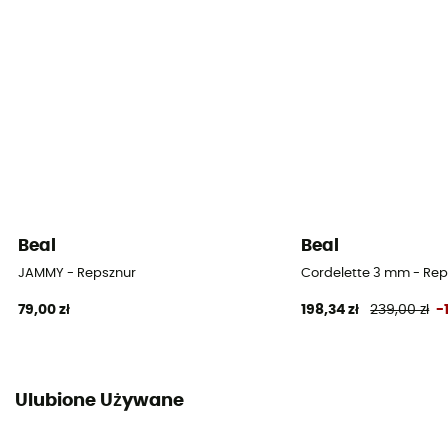
Wyposażenie ochronne indywidualne
PPE - Category 3
Minimalne obciążenie do zerwania
4,4 kN
Beal
Beal
JAMMY - Repsznur
Cordelette 3 mm - Rep
79,00 zł
198,34 zł
239,00 zł
-
Ulubione Używane