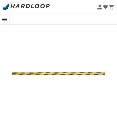
Letnie promocje 🔥 -5% DODATKOWO przy zakupie 2
produktów*, kod Summer5
Projekt eko