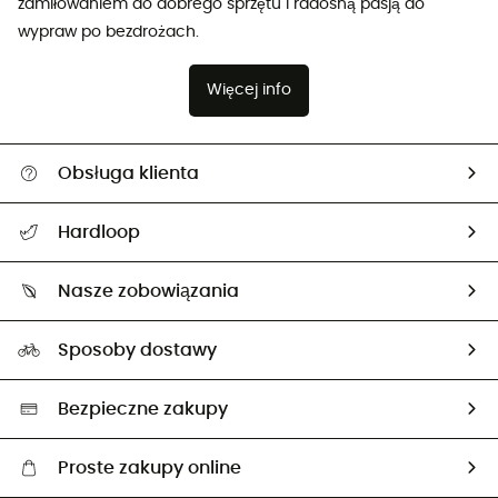
zamiłowaniem do dobrego sprzętu i radosną pasją do
wypraw po bezdrożach.
Więcej info
Obsługa klienta
Pomoc i kontakt
Hardloop
Śledzenie przesyłki
O nas
Zwrot artykułów i zwrot środków
Nasze zobowiązania
HardGuides
Przewodnik po rozmiarach
Nasz ślad węglowy
Ambasadorzy
Sposoby dostawy
Neutralność węglowa
Wybrane produkty eko
Bezpieczne zakupy
Proste zakupy online