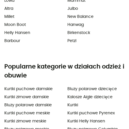
Lowa
Mammut
Altra
Julbo
Millet
New Balance
Moon Boot
Hanwag
Helly Hansen
Birkenstock
Barbour
Petzl
Popularne kategorie w działach odzież i
obuwie
Kurtki puchowe damskie
Bluzy polarowe dziecięce
Kurtki zimowe damskie
Kalosze Aigle dziecięce
Bluzy polarowe damskie
Kurtki
Kurtki puchowe meskie
Kurtki puchowe Pyrenex
Kurtki zimowe meskie
Kurtki Helly Hansen