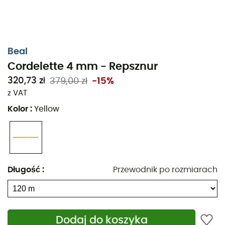
Beal
Cordelette 4 mm - Repsznur
320,73 zł
379,00 zł
-15%
z VAT
Kolor
:
Yellow
Repsznury 4 mm
zaprojektowane przez
Béal
spełniają
wymagania UIAA i EN 564. Będą więc przydatne podczas
zjazdów, do wiązania węzłów samozaciskowych,
przyczepiania sprzętu lub mocowania haków.
Długość
:
Przewodnik po rozmiarach
Uwaga, te repsznury, które nie są dynamiczne, muszą być
chronione przed ostrymi krawędziami i wszelkimi innymi
uszkodzeniami mechanicznymi.
Dodaj do koszyka
Gdy już założysz te repsznury na ramię, czekają na ciebie