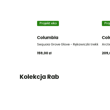
Projekt eko
Pro
Columbia
Col
Sequoia Grove Glove - Rękawiczki trekkingow
Arct
159,00 zł
209,
Kolekcja Rab