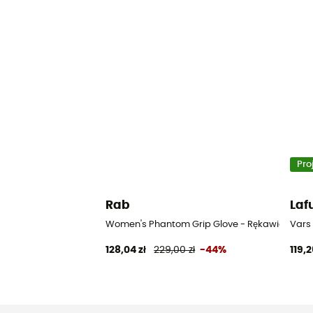
Pro
Rab
La
Women's Phantom Grip Glove - Rękawiczki tr
Vars
128,04 zł
229,00 zł
-44%
119,2