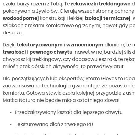
czoła burzy razem z Tobą. Te
rękawiczki trekkingowe
d
pokonywania żywiołów. Oferują wszechstronną ochronę
wodoodpornej
konstrukcji i lekkiej
izolacji termicznej
.
szlakach z rękami komfortowo ogrzanymi, nawet gdy p
deszczu.
Dzięki
teksturyzowanym
i
wzmocnionym
dłoniom, te r
trwałości
i
pewnego chwytu
, nawet w najbardziej ślis
chwytasz kij trekkingowy, czy dopasowujesz raki, te ręka
miłośniczek górskich aktywności to prawdziwy atut.
Dla początkujących lub ekspertów, Storm Gloves to ide
zaawansowana technologia gwarantuje, że pozostaniesz
komfortu. Gotowa stawić czoła kolejnej przygodzie z u
Matka Natura nie będzie miała ostatniego słowa!
Przedzakrzywiony kształt dla lepszego chwytu
Teksturowana dłoń z trwałego PU