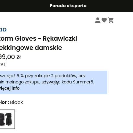
Summer5
Porada eksperta
Kobiety
Odzież damskie
Rękawiczki damskie
Rękawiczki trekkingow
ab
torm Gloves - Rękawiczki
rekkingowe damskie
99,00 zł
VAT
szczędź 5 % przy zakupie 2 produktów, bez
inimalnego zakupu, używając kodu Summer5.
ięcej info
lor
:
Black