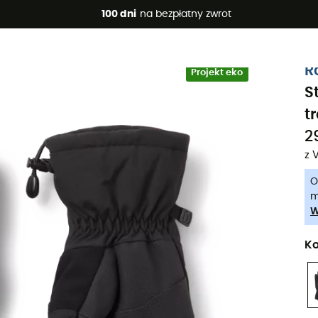
 promocje 🔥 -5% DODATKOWO przy zakupie 2 produktów*, kod 
100 dni
na bezpłatny zwrot
-5% Extra - Kod Summer5
R
Projekt eko
S
t
2
z 
O
m
W
Ko