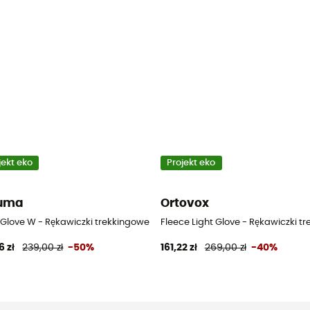
jekt eko
Projekt eko
fuma
Ortovox
ekkingowe damskie
 Glove W - Rękawiczki trekkingowe damskie
Fleece Light Glove - Rękawiczki 
6 zł
239,00 zł
-50%
161,22 zł
269,00 zł
-40%