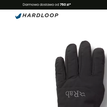
Letnie
Darmowa dostawa od
750 zł*