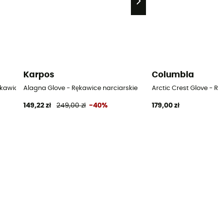
Karpos
Columbia
ękawiczki trekkingowe damskie
Alagna Glove - Rękawice narciarskie
Arctic Crest Glove -
149,22 zł
249,00 zł
-40%
179,00 zł