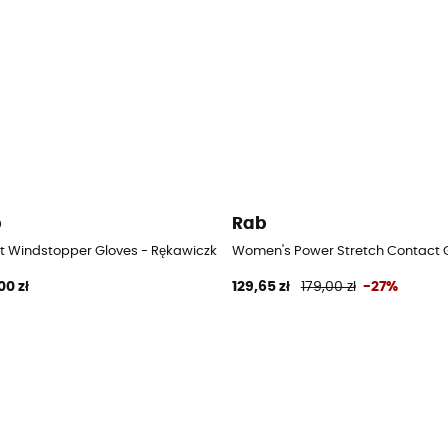
b
Rab
ekkingowe damskie
t Windstopper Gloves - Rękawiczki trekkingowe damskie
Women's Power Stretch Contact G
00 zł
129,65 zł
179,00 zł
-27%