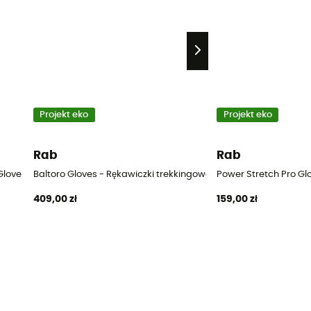
Projekt eko
Projekt eko
Rab
Rab
love - Rękawiczki trekkingowe damskie
Baltoro Gloves - Rękawiczki trekkingowe damskie
Power Stretch Pro Gl
409,00 zł
159,00 zł