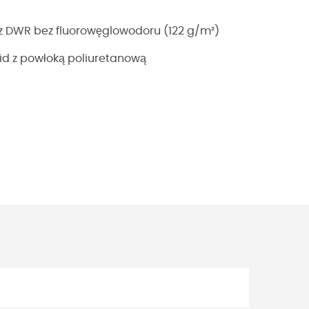
 z DWR bez fluorowęglowodoru (122 g/m²)
id z powłoką poliuretanową