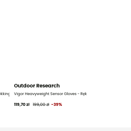
Outdoor Research
trekkingowe damskie
Vigor Heavyweight Sensor Gloves - Rękawiczki trekkingowe d
119,70 zł
199,00 zł
-39%