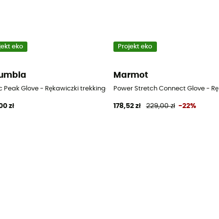
jekt eko
Projekt eko
umbia
Marmot
e damskie
ic Peak Glove - Rękawiczki trekkingowe damskie
Power Stretch Connect Glove - R
00 zł
178,52 zł
229,00 zł
-22%