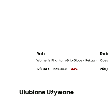
Rab
Ra
Women's Phantom Grip Glove - Rękawiczki tr
Ques
128,04 zł
229,00 zł
-44%
269,
Ulubione Używane