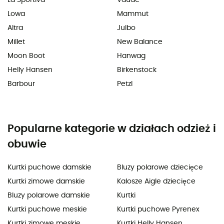
Lowa
Mammut
Altra
Julbo
Millet
New Balance
Moon Boot
Hanwag
Helly Hansen
Birkenstock
Barbour
Petzl
Popularne kategorie w działach odzież i
obuwie
Kurtki puchowe damskie
Bluzy polarowe dziecięce
Kurtki zimowe damskie
Kalosze Aigle dziecięce
Bluzy polarowe damskie
Kurtki
Kurtki puchowe meskie
Kurtki puchowe Pyrenex
Kurtki zimowe meskie
Kurtki Helly Hansen