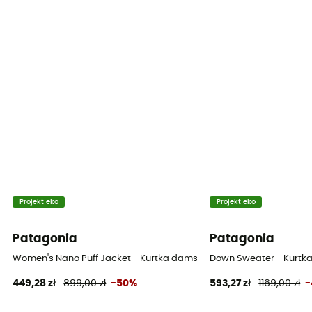
Projekt eko
Projekt eko
Patagonia
Patagonia
Women's Nano Puff Jacket - Kurtka damski
Down Sweater - Kurtk
449,28 zł
899,00 zł
-50%
593,27 zł
1169,00 zł
-