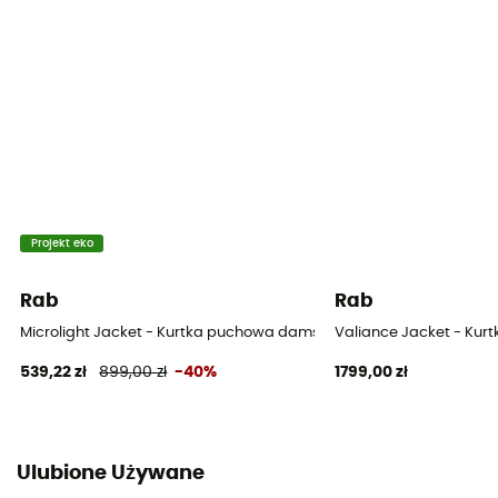
Projekt eko
Rab
Rab
Microlight Jacket - Kurtka puchowa damski
Valiance Jacket - Ku
539,22 zł
899,00 zł
-40%
1799,00 zł
Ulubione Używane