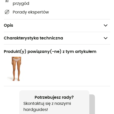
odzieży
przygód
Krój: dopasowany
Porady ekspertów
Waga wypełnienia: 135 g
Waga: 413 g
Opis
Charakterystyka techniczna
Polecane dla
Produkt(y) powiązany(-ne) z tym artykułem
Turystyka piesza / Wspinaczka / Alpinizm / Codzienny
użytek
Rodzaj
Kobiety
Ciężar
Potrzebujesz rady?
413 g
Skontaktuj się z naszymi
hardguides!
Nazwa produktu