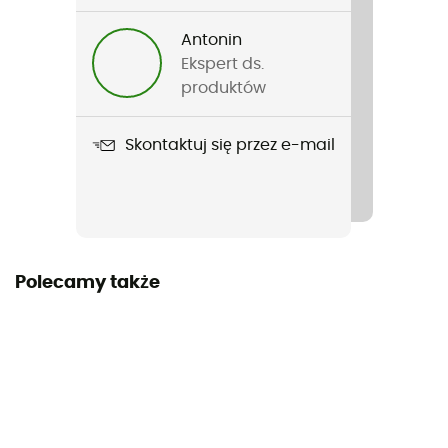
Microlight Alpine Jacket
Antonin
Zastosowana technologia
Ekspert ds.
Pertex Quantum
produktów
Nieprzemakalność
Skontaktuj się przez e-mail
Water-repellent
Rodzaj puchu
Gęsi
Polecamy także
Etykieta
Fair Wear Foundation / Z recyklingu / PFC-Free
Kaptur
Tak
Kieszenie