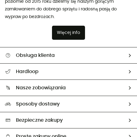
poziomie od 2015 roku dzielimy się naszym gorącym
zamiłowaniem do dobrego sprzętu i radosną pasją do
wypraw po bezdrożach.
Więcej info
Obsługa klienta
Pomoc i kontakt
Hardloop
Śledzenie przesyłki
O nas
Zwrot artykułów i zwrot środków
Nasze zobowiązania
HardGuides
Przewodnik po rozmiarach
Nasz ślad węglowy
Ambasadorzy
Sposoby dostawy
Neutralność węglowa
Wybrane produkty eko
Bezpieczne zakupy
Proste zakupy online