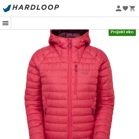
Letnie promocje 🔥 -5% DODATKOWO przy zakupie 2
produktów*, kod Summer5
-5% Extra - Kod Summer5
Projekt eko
Kurtka puchowa Microlight Alpine Jacket
dla
kobiet
,
opracowana przez brytyjską markę
Rab®
, to
ciepła i
przytulna kurtka puchowa
, idealna do
alpinizmu
lub
innych aktywności sportowych na
wysokich
wysokościach
. Wykonana z materiału
Pertex®
Quantum
, znanego ze swoich właściwości