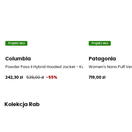
3 kieszenie
Izolacja
Izolacja naturalna
Materiały
Projekt eko
Projekt eko
100 % poliamid z recyklingu
Columbia
Patagonia
Sprężystość (cuin)
700 cuin
Powder Pass II Hybrid Hooded Jacket - Kurtka damski
Women's Nano Puff Ves
242,30 zł
539,00 zł
-55%
719,00 zł
Skład wypełnienia
100% puch
Oznaczenie materiału
Kolekcja Rab
Duvet