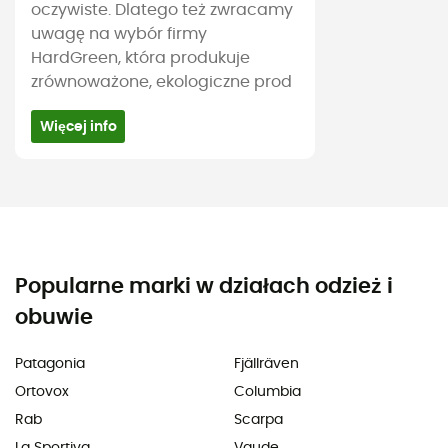
oczywiste. Dlatego też zwracamy
uwagę na wybór firmy
HardGreen, która produkuje
zrównoważone, ekologiczne prod
Więcej info
Popularne marki w działach odzież i
obuwie
Patagonia
Fjällräven
Ortovox
Columbia
Rab
Scarpa
La Sportiva
Vaude