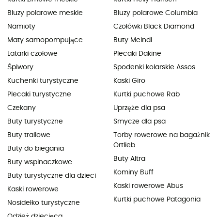
Bluzy polarowe meskie
Bluzy polarowe Columbia
Namioty
Czołówki Black Diamond
Maty samopompujące
Buty Meindl
Latarki czołowe
Plecaki Dakine
Śpiwory
Spodenki kolarskie Assos
Kuchenki turystyczne
Kaski Giro
Plecaki turystyczne
Kurtki puchowe Rab
Czekany
Uprzęże dla psa
Buty turystyczne
Smycze dla psa
Buty trailowe
Torby rowerowe na bagażnik
Ortlieb
Buty do biegania
Buty Altra
Buty wspinaczkowe
Kominy Buff
Buty turystyczne dla dzieci
Kaski rowerowe Abus
Kaski rowerowe
Kurtki puchowe Patagonia
Nosidełko turystyczne
Odzież dziecięca