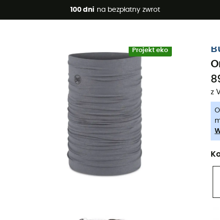
 promocje 🔥 -5% DODATKOWO przy zakupie 2 produktów*, kod 
100 dni
na bezpłatny zwrot
-5% Extra - Kod Summer5
B
Projekt eko
O
8
z 
O
m
W
Ko