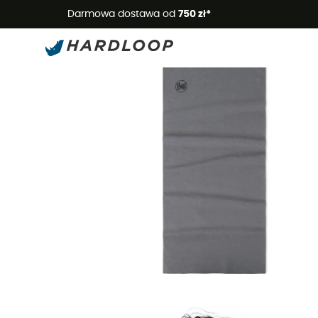
Letnie
Darmowa dostawa od
750 zł*
Nowość