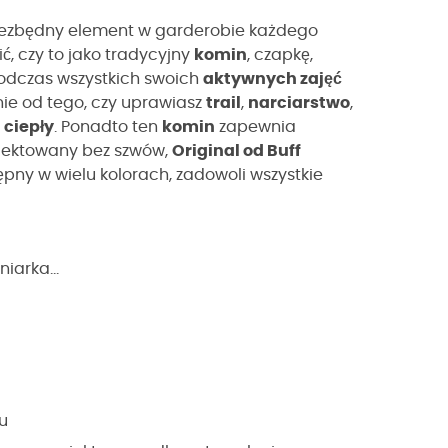
niezbędny element w garderobie każdego
ić, czy to jako tradycyjny
komin
, czapkę,
dczas wszystkich swoich
aktywnych zajęć
nie od tego, czy uprawiasz
trail
,
narciarstwo
,
e
ciepły
. Ponadto ten
komin
zapewnia
jektowany bez szwów,
Original od Buff
ępny w wielu kolorach, zadowoli wszystkie
iarka...
u