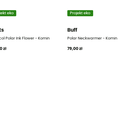
jekt eko
Projekt eko
ts
Buff
col Polar Ink Flower - Komin
Polar Neckwarmer - Komin
0 zł
79,00 zł