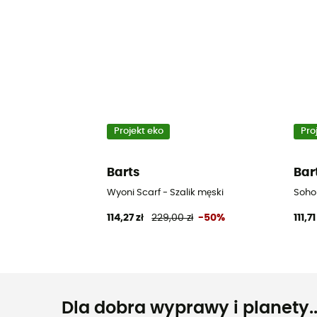
Projekt eko
Pro
Barts
Bar
Wyoni Scarf - Szalik męski
Sohoh
114,27 zł
229,00 zł
-50%
111,71
Dla dobra wyprawy i planety..