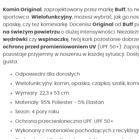
Komin Original
, zaprojektowany przez markę
Buff
, to 
sportowca.
Wielofunkcyjny
, możesz wybrać, jak go nos
opaskę, czy też kominiarkę. Docenisz
Original
od
Buff
po
na świeżym powietrzu
o dużej intensywności. Niezależ
wędrówki
czy
wspinaczkę
, twój kark pozostanie dobrz
ochronę przed promieniowaniem UV
(UPF 50+). Zapro
pozostaje przyjemny w noszeniu w każdej sytuacji. Dost
gusta.
Odpowiedni dla dorosłych
Wielofunkcyjny: komin, opaska, czapka, szalik, komin
Wymiary: 22,3 x 53 cm
Materiały: 95% Poliester - 5% Elastan
Sezon: 4 pory roku
Ochrona przeciwsłoneczna UPF: UPF 50+
Wykonany z materiałów pochodzących z recykling