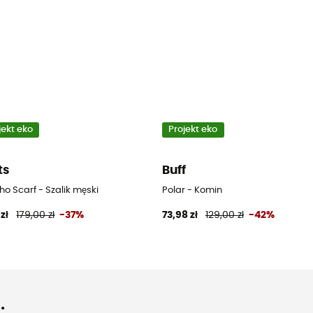
jekt eko
Projekt eko
ts
Buff
o Scarf - Szalik męski
Polar - Komin
 zł
179,00 zł
-37%
73,98 zł
129,00 zł
-42%
.