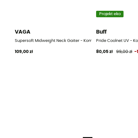
Projekt eko
VAGA
Buff
Supersoft Midweight Neck Gaiter - Komin
Pride Coolnet UV - K
109,00 zł
80,05 zł
99,00 zł
-