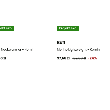
jekt eko
Projekt eko
f
Buff
i Neckwarmer - Komin
Merino Lightweight - Komin
0 zł
97,68 zł
129,00 zł
-24%