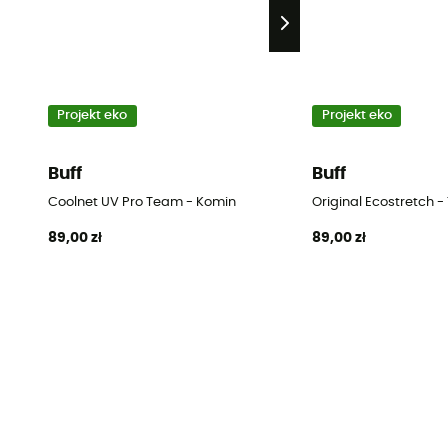
Projekt eko
Projekt eko
Buff
Buff
Coolnet UV Pro Team - Komin
Original Ecostretch -
89,00 zł
89,00 zł