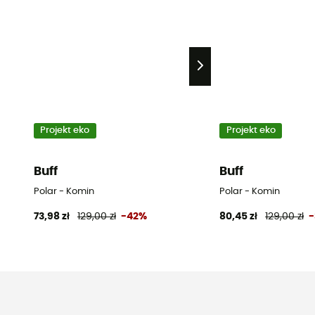
Projekt eko
Projekt eko
Buff
Buff
Polar - Komin
Polar - Komin
73,98 zł
129,00 zł
-42%
80,45 zł
129,00 zł
-