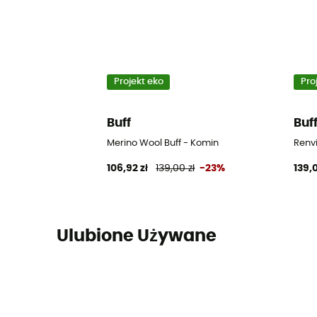
Projekt eko
Pro
Buff
Buf
Merino Wool Buff - Komin
Renv
106,92 zł
139,00 zł
-23%
139,0
Ulubione Używane