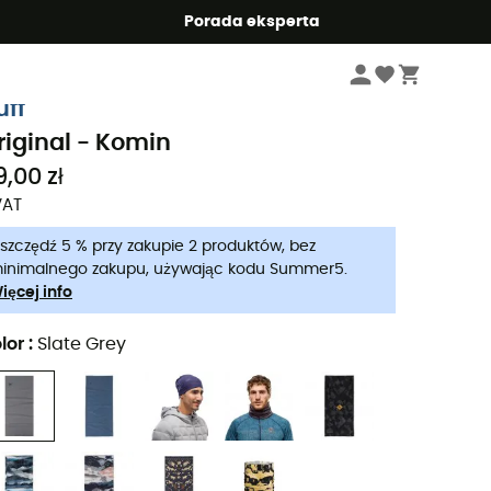
Summer5
Porada eksperta
Mężczyźni
Akcesoria meskie
Kominy i Szaliki turystyczne
uff
riginal - Komin
9,00 zł
VAT
szczędź 5 % przy zakupie 2 produktów, bez
inimalnego zakupu, używając kodu Summer5.
ięcej info
lor
:
Slate Grey