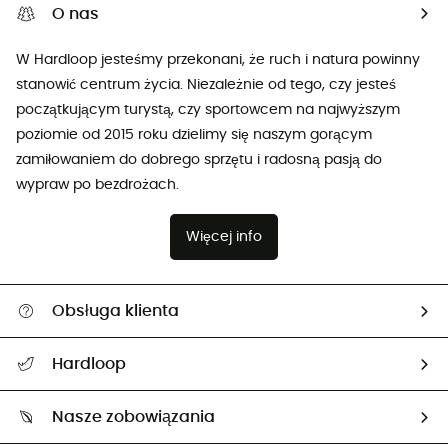
O nas
W Hardloop jesteśmy przekonani, że ruch i natura powinny
stanowić centrum życia. Niezależnie od tego, czy jesteś
początkującym turystą, czy sportowcem na najwyższym
poziomie od 2015 roku dzielimy się naszym gorącym
zamiłowaniem do dobrego sprzętu i radosną pasją do
wypraw po bezdrożach.
Więcej info
Obsługa klienta
Pomoc i kontakt
Hardloop
Śledzenie przesyłki
O nas
Zwrot artykułów i zwrot środków
Nasze zobowiązania
HardGuides
Przewodnik po rozmiarach