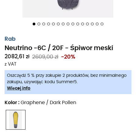
Główny zamek YKK® dwukierunkowy 3/4 z komorą
wypełnioną puchem
Wkładka zamka antyzacięciowego YKK® i
wewnętrzna ochrona zamka antyzacięciowego
Rab
Neutrino -6C / 20F - Śpiwor meski
Anatomicznie ukształtowany podnóżek dla
odprężonej pozycji do spania
2082,61 zł
2609,00 zł
-20%
z VAT
Lekki, wodoodporny worek kompresyjny
Oszczędź 5 % przy zakupie 2 produktów, bez minimalnego
Pokrowiec z zamkiem błyskawicznym z
zakupu, używając kodu Summer5.
wodoodpornym dnem do przechowywania w
Więcej info
domu
Kolor
:
Graphene / Dark Pollen
Ręcznie wypełniany w Derbyshire, Wielka Brytania
Zwężony kształt mumii
Temperatura zgodna z normą ISO 23537-2:2022