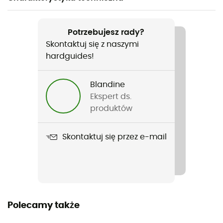
Polecane dla
Turystyka piesza / Trekking / Alpinizm / Biwakowanie
Potrzebujesz rady?
Skontaktuj się z naszymi
Rodzaj
hardguides!
Mężczyźni
Blandine
Ciężar
Ekspert ds.
870 g
produktów
Nazwa produktu
Skontaktuj się przez e-mail
Neutrino -6C / 20F
Nieprzemakalność
Water-repellent
Rodzaj puchu
Polecamy także
Gęsi