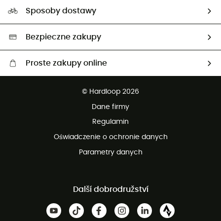
Nasz ślad węglowy
Ambasadorzy
Sposoby dostawy
Neutralność węglowa
Wybrane produkty eko
Bezpieczne zakupy
Proste zakupy online
Darmowa dostawa od 750 zł
© Hardloop 2026
100 dni na bezpłatny zwrot
Dane firmy
obsługi klienta
Regulamin
Oświadczenie o ochronie danych
Parametry danych
Další dobrodružství