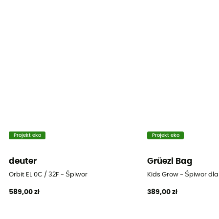
Etykieta
Z recyklingu / PFC-Free
Kaptur
Tak
Kształt
Mumia
Pora roku
4 sezony
Projekt eko
Projekt eko
Izolacja
deuter
Grüezi Bag
Izolacja naturalna
Orbit EL 0C / 32F - Śpiwor
Kids Grow - Śpiwor dla
589,00 zł
389,00 zł
Sprężystość puchu
700 - 800