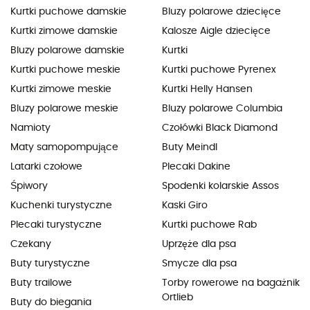
Kurtki puchowe damskie
Bluzy polarowe dziecięce
Kurtki zimowe damskie
Kalosze Aigle dziecięce
Bluzy polarowe damskie
Kurtki
Kurtki puchowe meskie
Kurtki puchowe Pyrenex
Kurtki zimowe meskie
Kurtki Helly Hansen
Bluzy polarowe meskie
Bluzy polarowe Columbia
Namioty
Czołówki Black Diamond
Maty samopompujące
Buty Meindl
Latarki czołowe
Plecaki Dakine
Śpiwory
Spodenki kolarskie Assos
Kuchenki turystyczne
Kaski Giro
Plecaki turystyczne
Kurtki puchowe Rab
Czekany
Uprzęże dla psa
Buty turystyczne
Smycze dla psa
Buty trailowe
Torby rowerowe na bagażnik
Ortlieb
Buty do biegania