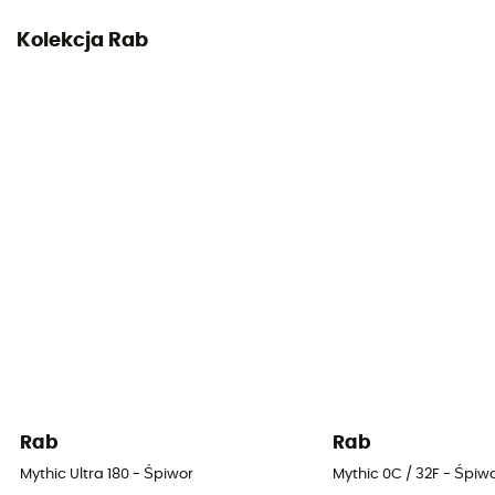
Wymiary po złożeniu
Kolekcja Rab
18 x 30 cm
Szerokość w ramionach
160 cm (Regular) / 162 cm (Long) / 180 cm (Wide)
Szerokość w stopach
102 cm (Regular) / 104 cm (Long) / 110 cm (Wide)
Szerokość w biodrach
134 cm (Regular) / 136 cm (Long) / 146 cm (Wide)
Temperatura komfortu
0°C
Temperatura ekstremalna
Rab
Rab
-24°C
Mythic Ultra 180 - Śpiwor
Mythic 0C / 32F - Śpiw