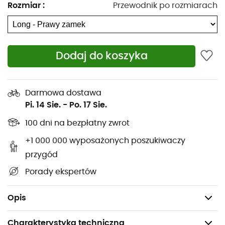
Rozmiar
:
Przewodnik po rozmiarach
Tkanina ripstop Pertex® Quantum 10D (26 g/m²) z
trwałą powłoką hydrofobową bez
fluorowęglowodorów
Dodaj do koszyka
Tkanina ripstop Pertex® Quantum 20D (38 g/m²) z
trwałą powłoką hydrofobową bez
fluorowęglowodorów
Darmowa dostawa
Podszewka: Nylon 20D z recyklingu, 38 g/m²
Pi. 14 Sie.
-
Po. 17 Sie.
Europejski puch gęsi 800FP z wykończeniem
100 dni na bezpłatny zwrot
hydrofobowym bez fluorowęglowodorów Grangers
+1 000 000 wyposażonych poszukiwaczy
(400 g / 14,1 oz)
przygód
Powłoka 100% tkanego poliamidu, śpiwór
Porady ekspertów
wypełniony puchem
Waga: 870 g
Opis
Charakterystyka techniczna