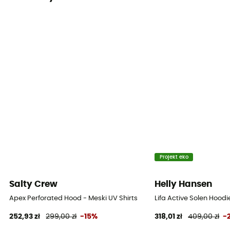
Standard
Ochrona termiczna
Tak
Rękawy
Długie
Materiały
100 % polyester
Ochrona UV
Tak
Projekt eko
Salty Crew
Helly Hansen
Apex Perforated Hood - Meski UV Shirts
Lifa Active Solen Hoodi
252,93 zł
299,00 zł
-15%
318,01 zł
409,00 zł
-