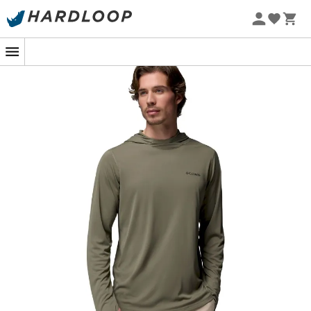
Letnie promocje 🔥 -5% DODATKOWO przy zakupie 2
produktów*, kod Summer5
-5% Extra - Kod Summer5