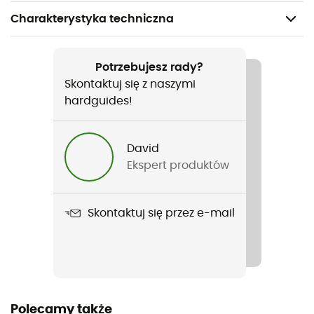
Charakterystyka techniczna
Polecane dla
Turystyka piesza
Potrzebujesz rady?
Skontaktuj się z naszymi
Rodzaj
hardguides!
Mężczyźni
David
Ciężar
Ekspert produktów
316 g
Nazwa produktu
Skontaktuj się przez e-mail
Zero Rules Light Hoodie Tee
Zastosowana technologia
Omni-Freeze™ Zero
Krój
Polecamy także