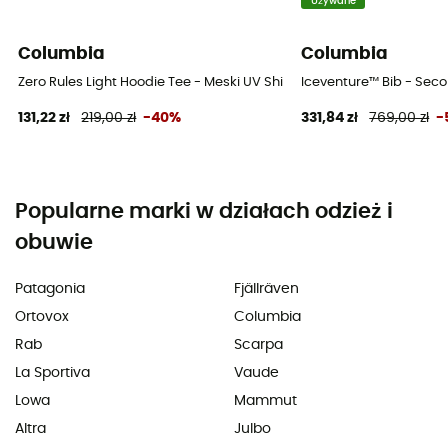
Używane
Columbia
Columbia
Zero Rules Light Hoodie Tee - Meski UV Shirts
Iceventure™ Bib - Seco
131,22 zł
219,00 zł
-40%
331,84 zł
769,00 zł
-
Popularne marki w działach odzież i
obuwie
Patagonia
Fjällräven
Ortovox
Columbia
Rab
Scarpa
La Sportiva
Vaude
Lowa
Mammut
Altra
Julbo