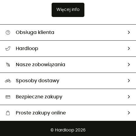
Więcej info
Obsługa klienta
Pomoc i kontakt
Hardloop
Śledzenie przesyłki
O nas
Zwrot artykułów i zwrot środków
Nasze zobowiązania
HardGuides
Przewodnik po rozmiarach
Nasz ślad węglowy
Ambasadorzy
Sposoby dostawy
Neutralność węglowa
Wybrane produkty eko
Bezpieczne zakupy
Proste zakupy online
Darmowa dostawa od 750 zł
© Hardloop 2026
100 dni na bezpłatny zwrot