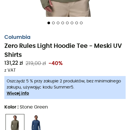
Columbia
Zero Rules Light Hoodie Tee - Meski UV
Shirts
Kiedy słońce mocno grzeje, a każdy krok wydaje się
131,22 zł
219,00 zł
-40%
przygodą samą w sobie,
Zero Rules Light Hoodie Tee
od
z VAT
Columbia
staje się twoim najlepszym sprzymierzeńcem.
Zaprojektowany dla miłośników aktywności na świeżym
Oszczędź 5 % przy zakupie 2 produktów, bez minimalnego
powietrzu, ten lekki
hoodie
to coś więcej niż zwykła
zakupu, używając kodu Summer5.
odzież: to technologia do noszenia. Dzięki
Omni-
Więcej info
Freeze™ Zero
, która zamienia pot w chłód, pozostajesz
komfortowy i suchy, nawet podczas najbardziej
Kolor
:
Stone Green
słonecznych wędrówek.
Magia na tym się nie kończy!
Omni-Wick™
wkracza do