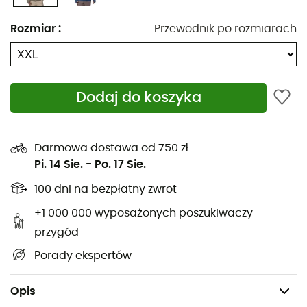
akcji, aby zoptymalizować odprowadzanie wilgoci.
Wyobraź sobie system, który odciąga wilgoć od twojej
Rozmiar
:
Przewodnik po rozmiarach
skóry, przyspieszając jej odparowanie. Rezultat? Szybkie
schnięcie dla niezrównanego komfortu. Niezależnie od
tego, czy wspinasz się na szczyty, czy cieszysz się
spacerem po lesie, ten hoodie zapewnia, że ciepło nie
Dodaj do koszyka
będzie przeszkodą.
Materiały: 100% poliester
Darmowa dostawa od 750 zł
Technologie: Omni-Freeze™ Zero dla aktywnego
Pi. 14 Sie.
-
Po. 17 Sie.
chłodzenia i Omni-Wick™ dla suchego komfortu.
100 dni na bezpłatny zwrot
Konstrukcja: otwory na kciuki dla lepszego
+1 000 000 wyposażonych poszukiwaczy
utrzymania rękawów.
przygód
Krój: elastyczna taśma przy mankietach dla
Porady ekspertów
ochrony przed żywiołami.
Zastosowania: Marsz, Aktywności letnie
Opis