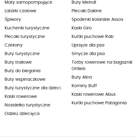
Maty samopompujące
Buty Meindl
Latarki czołowe
Plecaki Dakine
Śpiwory
Spodenki kolarskie Assos
Kuchenki turystyczne
Kaski Giro
Plecaki turystyczne
Kurtki puchowe Rab
Czekany
Uprzęże dla psa
Buty turystyczne
Smycze dla psa
Buty trailowe
Torby rowerowe na bagażnik
Ortlieb
Buty do biegania
Buty Altra
Buty wspinaczkowe
Kominy Buff
Buty turystyczne dla dzieci
Kaski rowerowe Abus
Kaski rowerowe
Kurtki puchowe Patagonia
Nosidełko turystyczne
Odzież dziecięca