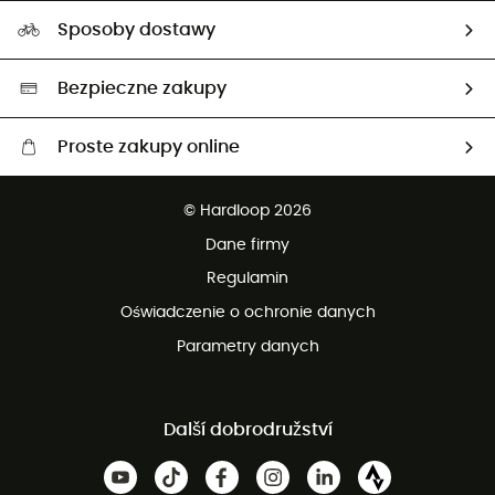
Nasz ślad węglowy
Ambasadorzy
Sposoby dostawy
Neutralność węglowa
Wybrane produkty eko
Bezpieczne zakupy
Proste zakupy online
Darmowa dostawa od 750 zł
© Hardloop 2026
100 dni na bezpłatny zwrot
Dane firmy
obsługi klienta
Regulamin
Oświadczenie o ochronie danych
Parametry danych
Další dobrodružství