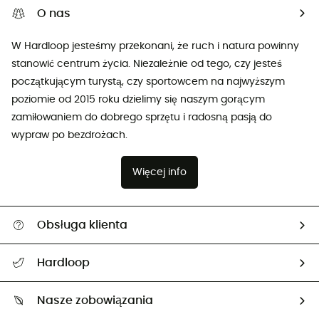
O nas
W Hardloop jesteśmy przekonani, że ruch i natura powinny
stanowić centrum życia. Niezależnie od tego, czy jesteś
początkującym turystą, czy sportowcem na najwyższym
poziomie od 2015 roku dzielimy się naszym gorącym
zamiłowaniem do dobrego sprzętu i radosną pasją do
wypraw po bezdrożach.
Więcej info
Obsługa klienta
Pomoc i kontakt
Hardloop
Śledzenie przesyłki
O nas
Zwrot artykułów i zwrot środków
Nasze zobowiązania
HardGuides
Przewodnik po rozmiarach