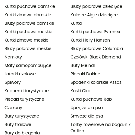
Kurtki puchowe damskie
Bluzy polarowe dziecięce
Kurtki zimowe damskie
Kalosze Aigle dziecięce
Bluzy polarowe damskie
Kurtki
Kurtki puchowe meskie
Kurtki puchowe Pyrenex
Kurtki zimowe meskie
Kurtki Helly Hansen
Bluzy polarowe meskie
Bluzy polarowe Columbia
Namioty
Czołówki Black Diamond
Maty samopompujące
Buty Meindl
Latarki czołowe
Plecaki Dakine
Śpiwory
Spodenki kolarskie Assos
Kuchenki turystyczne
Kaski Giro
Plecaki turystyczne
Kurtki puchowe Rab
Czekany
Uprzęże dla psa
Buty turystyczne
Smycze dla psa
Buty trailowe
Torby rowerowe na bagażnik
Ortlieb
Buty do biegania