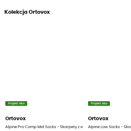
Kolekcja Ortovox
Projekt eko
Projekt eko
Ortovox
Ortovox
Alpine Pro Comp Mid Socks - Skarpety z wełny Merino® męskie
Alpine Low Socks - Ska