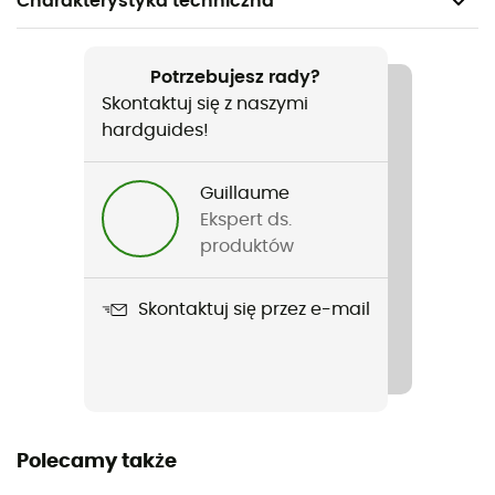
Charakterystyka techniczna
Polecane dla
Turystyka piesza / Trekking
Potrzebujesz rady?
Skontaktuj się z naszymi
Rodzaj
hardguides!
Mężczyźni
Guillaume
Ciężar
Ekspert ds.
34 g
produktów
Nazwa produktu
Skontaktuj się przez e-mail
Alpine Quarter Socks
Etykieta
Fair Wear Foundation / Ortovox Wool Promise (OWP) /
Gwarantowane pochodzenie europejskie
Polecamy także
Materiały