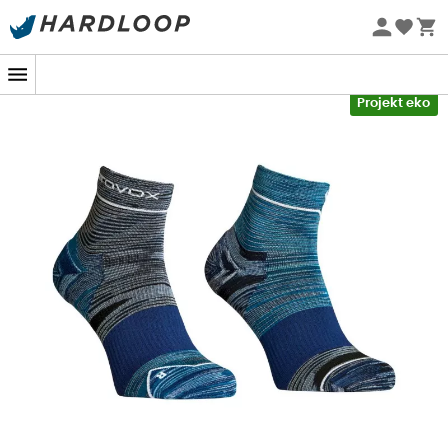
Letnie promocje 🔥 -5% DODATKOWO przy zakupie 2
produktów*, kod Summer5
-5% Extra - Kod Summer5
Projekt eko