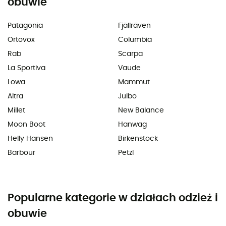
obuwie
Patagonia
Fjällräven
Ortovox
Columbia
Rab
Scarpa
La Sportiva
Vaude
Lowa
Mammut
Altra
Julbo
Millet
New Balance
Moon Boot
Hanwag
Helly Hansen
Birkenstock
Barbour
Petzl
Popularne kategorie w działach odzież i
obuwie