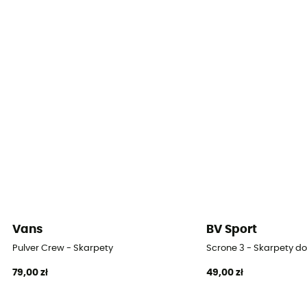
[Main] 48% polyamide, 38% virgin wool, 10% polyamide
(recycled), 4% elastane
Wełna merino
Tak
Vans
BV Sport
Pulver Crew - Skarpety
Scrone 3 - Skarpety d
79,00 zł
49,00 zł