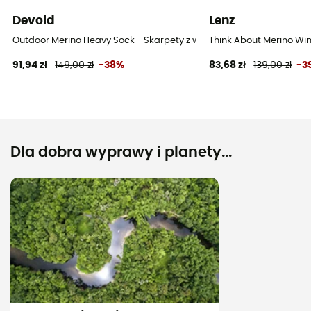
Devold
Lenz
Outdoor Merino Heavy Sock - Skarpety z wełny Merino®
Think About Merino Win
91,94 zł
149,00 zł
-38%
83,68 zł
139,00 zł
-3
Dla dobra wyprawy i planety...