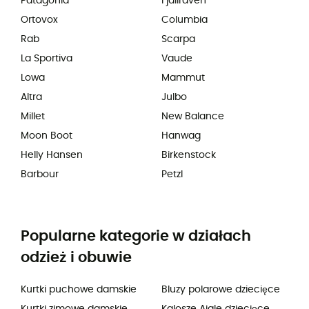
Patagonia
Fjällräven
Ortovox
Columbia
Rab
Scarpa
La Sportiva
Vaude
Lowa
Mammut
Altra
Julbo
Millet
New Balance
Moon Boot
Hanwag
Helly Hansen
Birkenstock
Barbour
Petzl
Popularne kategorie w działach
odzież i obuwie
Kurtki puchowe damskie
Bluzy polarowe dziecięce
Kurtki zimowe damskie
Kalosze Aigle dziecięce