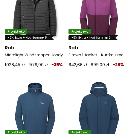
Projekt eko
Projekt eko
-5% Extra - Kod Summer5
-5% Extra - Kod Summer5
Rab
Rab
Microlight Windstopper Hoody - Kurtka puchowa meski
Firewall Jacket - Kurtka z membraną damska
1028,45 zł
1579,00 zł
-
35
%
642,66 zł
899,00 zł
-
28
%
Projekt eko
Projekt eko