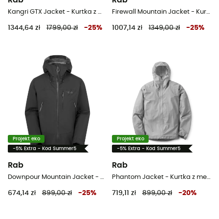
Rab
Rab
Kangri GTX Jacket - Kurtka z membraną meska
Firewall Mountain Jacket - Kurtka z membraną meska
1344,64 zł
1799,00 zł
-
25
%
1007,14 zł
1349,00 zł
-
25
%
Projekt eko
Projekt eko
-5% Extra - Kod Summer5
-5% Extra - Kod Summer5
Rab
Rab
Downpour Mountain Jacket - Kurtka z membraną meska
Phantom Jacket - Kurtka z membraną meska
674,14 zł
899,00 zł
-
25
%
719,11 zł
899,00 zł
-
20
%