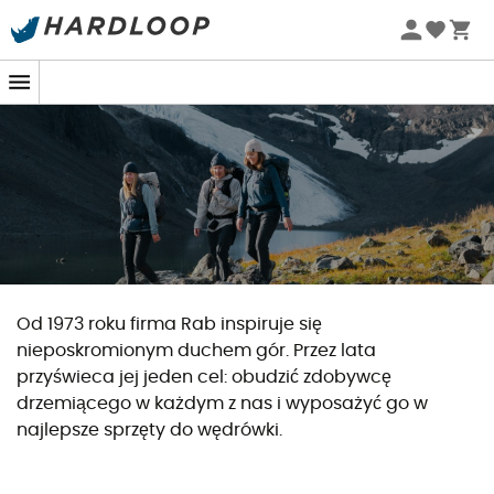
Letnie promocje 🔥 -5% DODATKOWO przy zakupie 2
produktów*, kod Summer5
Od 1973 roku firma Rab inspiruje się
nieposkromionym duchem gór. Przez lata
przyświeca jej jeden cel: obudzić zdobywcę
drzemiącego w każdym z nas i wyposażyć go w
najlepsze sprzęty do wędrówki.