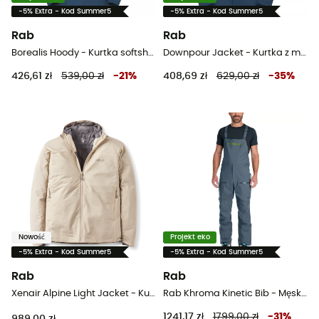
-5% Extra - Kod Summer5
-5% Extra - Kod Summer5
Rab
Rab
Borealis Hoody - Kurtka softshell meska
Downpour Jacket - Kurtka z membraną meska
426,61 zł
539,00 zł
-
21
%
408,69 zł
629,00 zł
-
35
%
Nowość
Projekt eko
-5% Extra - Kod Summer5
-5% Extra - Kod Summer5
Rab
Rab
Xenair Alpine Light Jacket - Kurtka męski
Rab Khroma Kinetic Bib - Męskie spodnie narciarskie na szelkach
1241,17 zł
1799,00 zł
-
31
%
989,00 zł