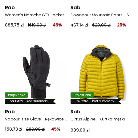
Rab
Rab
Women's Namche GTX Jacket - Kurtka z membraną damska
Downpour Mountain Pants - Spodnie nieprzemakalne męskie
885,75 zł
1619,00 zł
-
45
%
467,14 zł
629,00 zł
-
26
%
Projekt eko
Projekt eko
-5% Extra - Kod Summer5
-5% Extra - Kod Summer5
Rab
Rab
Vapour-rise Glove - Rękawice narciarskie meskie
Cirrus Alpine - Kurtka męski
158,73 zł
289,00 zł
-
45
%
989,00 zł