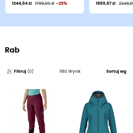
1344,64 zł
1799,00 zł
-25%
1569,67 zł
2249,00
Rab
1180
Wynik
Filtruj
(
0
)
Sortuj wg