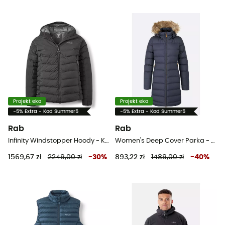
Projekt eko
Projekt eko
-5% Extra - Kod Summer5
-5% Extra - Kod Summer5
Rab
Rab
Infinity Windstopper Hoody - Kurtka puchowa meski
Women's Deep Cover Parka - Kurtka zimowa damska
1569,67 zł
2249,00 zł
-
30
%
893,22 zł
1489,00 zł
-
40
%