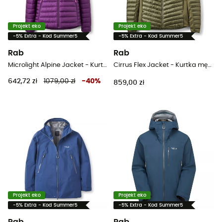
Projekt eko
Projekt eko
-5% Extra - Kod Summer5
-5% Extra - Kod Summer5
Rab
Rab
Microlight Alpine Jacket - Kurtka puchowa damski
Cirrus Flex Jacket - Kurtka męski
642,72 zł
1079,00 zł
-
40
%
859,00 zł
Projekt eko
Projekt eko
-5% Extra - Kod Summer5
-5% Extra - Kod Summer5