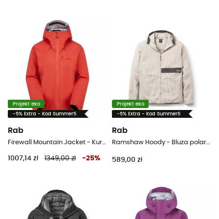
Projekt eko
Projekt eko
-5% Extra - Kod Summer5
-5% Extra - Kod Summer5
Rab
Rab
Firewall Mountain Jacket - Kurtka z membraną meska
Ramshaw Hoody - Bluza polarowa meska
1007,14 zł
1349,00 zł
-
25
%
589,00 zł