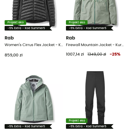
Projekt eko
Projekt eko
-5% Extra - Kod Summer5
-5% Extra - Kod Summer5
Rab
Rab
Women's Cirrus Flex Jacket - Kurtka damski
Firewall Mountain Jacket - Kurtka z membraną damska
1007,14 zł
1349,00 zł
-
25
%
859,00 zł
Projekt eko
-5% Extra - Kod Summer5
-5% Extra - Kod Summer5