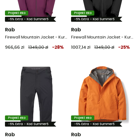
Projekt eko
Projekt eko
-5% Extra - Kod Summer5
-5% Extra - Kod Summer5
Rab
Rab
Firewall Mountain Jacket - Kurtka z membraną damska
Firewall Mountain Jacket - Kurtka z membraną meska
966,66 zł
1349,00 zł
-
28
%
1007,14 zł
1349,00 zł
-
25
%
Projekt eko
Projekt eko
-5% Extra - Kod Summer5
-5% Extra - Kod Summer5
Rab
Rab