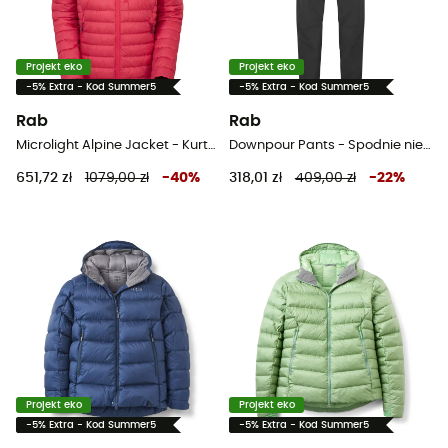
Projekt eko
Projekt eko
-5% Extra - Kod Summer5
-5% Extra - Kod Summer5
Rab
Rab
Microlight Alpine Jacket - Kurtka puchowa damski
Downpour Pants - Spodnie nieprzemakalne męskie
651,72 zł
1079,00 zł
-
40
%
318,01 zł
409,00 zł
-
22
%
Projekt eko
Projekt eko
-5% Extra - Kod Summer5
-5% Extra - Kod Summer5