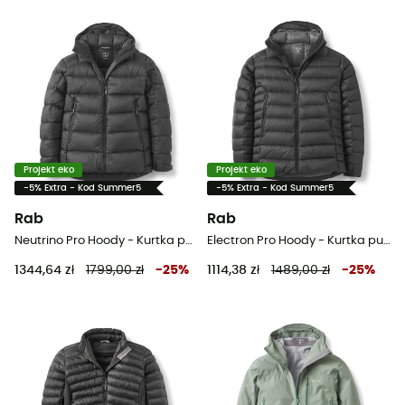
Projekt eko
Projekt eko
-5% Extra - Kod Summer5
-5% Extra - Kod Summer5
Rab
Rab
Neutrino Pro Hoody - Kurtka puchowa meski
Electron Pro Hoody - Kurtka puchowa meski
1344,64 zł
1799,00 zł
-
25
%
1114,38 zł
1489,00 zł
-
25
%