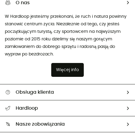
O nas
W Hardloop jesteśmy przekonani, że ruch i natura powinny
stanowić centrum życia. Niezależnie od tego, czy jesteś
początkującym turystą, czy sportowcem na najwyższym
poziomie od 2015 roku dzielimy się naszym gorącym
zamiłowaniem do dobrego sprzętu i radosną pasją do
wypraw po bezdrożach.
Więcej info
Obsługa klienta
Pomoc i kontakt
Hardloop
Śledzenie przesyłki
O nas
Zwrot artykułów i zwrot środków
Nasze zobowiązania
HardGuides
Przewodnik po rozmiarach