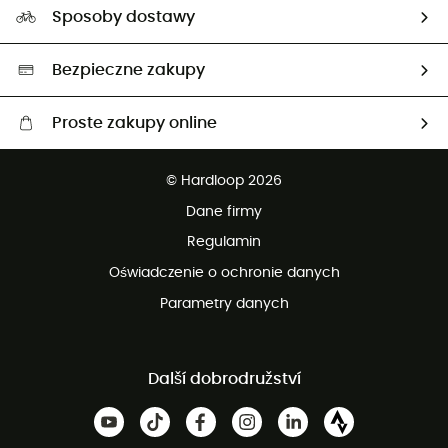
Nasz ślad węglowy
Ambasadorzy
Sposoby dostawy
Neutralność węglowa
Wybrane produkty eko
Bezpieczne zakupy
Proste zakupy online
Darmowa dostawa od 750 zł
© Hardloop 2026
100 dni na bezpłatny zwrot
Dane firmy
obsługi klienta
Regulamin
Oświadczenie o ochronie danych
Parametry danych
Další dobrodružství