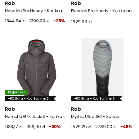
Rab
Rab
Neutrino Pro Hoody - Kurtka puchowa meski
Electron Pro Hoody - Kurtka puchowa damski
1344,64 zł
1799,00 zł
-
25
%
1529,00 zł
Projekt eko
-5% Extra - Kod Summer5
-5% Extra - Kod Summer5
Rab
Rab
Namche GTX Jacket - Kurtka przeciwdeszczowa meska
Mythic Ultra 180 - Śpiwor
1133,17 zł
1619,00 zł
-
30
%
1529,25 zł
2789,00 zł
-
45
%