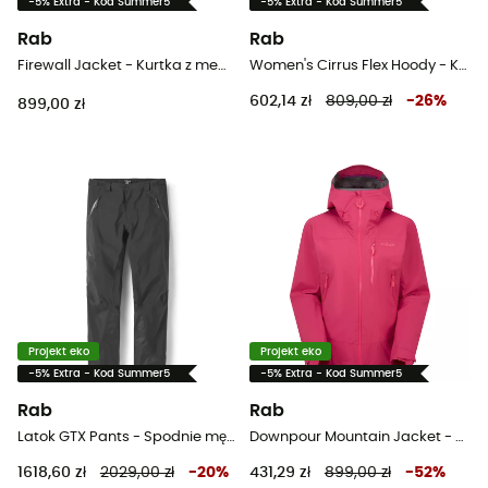
-5% Extra - Kod Summer5
-5% Extra - Kod Summer5
Rab
Rab
Firewall Jacket - Kurtka z membraną meska
Women's Cirrus Flex Hoody - Kurtka damski
602,14 zł
809,00 zł
-
26
%
899,00 zł
Projekt eko
Projekt eko
-5% Extra - Kod Summer5
-5% Extra - Kod Summer5
Rab
Rab
Latok GTX Pants - Spodnie męskie alpinistyczne
Downpour Mountain Jacket - Kurtka z membraną damska
1618,60 zł
2029,00 zł
-
20
%
431,29 zł
899,00 zł
-
52
%