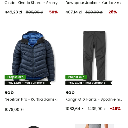
Cinder Kinetic Shorts - Szorty MTB męskie
Downpour Jacket - Kurtka z membraną meska
449,28 zł
899,00 zł
-
50
%
467,14 zł
629,00 zł
-
26
%
Projekt eko
Projekt eko
-5% Extra - Kod Summer5
-5% Extra - Kod Summer5
Rab
Rab
Nebitron Pro - Kurtka damski
Kangri GTX Pants - Spodnie nieprzemakalne męskie
1083,64 zł
1439,00 zł
-
25
%
1079,00 zł