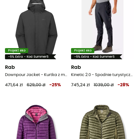
Projekt eko
Projekt eko
-5% Extra - Kod Summer5
-5% Extra - Kod Summer5
Rab
Rab
Downpour Jacket - Kurtka z membraną meska
Kinetic 2.0 - Spodnie turystyczne męskie
471,64 zł
629,00 zł
-
25
%
745,24 zł
1039,00 zł
-
28
%