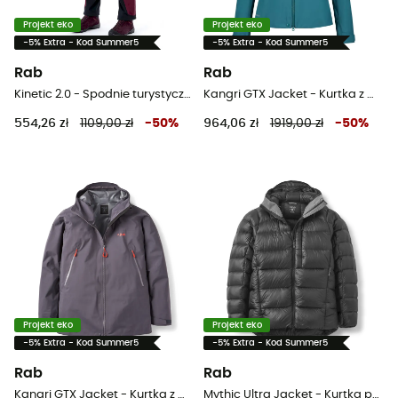
Projekt eko
Projekt eko
-5% Extra - Kod Summer5
-5% Extra - Kod Summer5
Rab
Rab
Kinetic 2.0 - Spodnie turystyczne damskie
Kangri GTX Jacket - Kurtka z membraną damska
554,26 zł
1109,00 zł
-
50
%
964,06 zł
1919,00 zł
-
50
%
Projekt eko
Projekt eko
-5% Extra - Kod Summer5
-5% Extra - Kod Summer5
Rab
Rab
Kangri GTX Jacket - Kurtka z membraną meska
Mythic Ultra Jacket - Kurtka puchowa meski