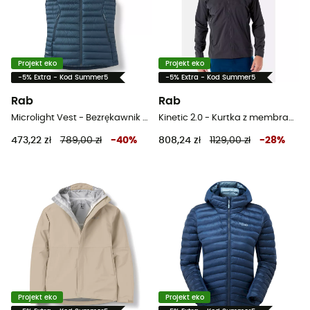
Projekt eko
Projekt eko
-5% Extra - Kod Summer5
-5% Extra - Kod Summer5
Rab
Rab
Microlight Vest - Bezrękawnik puchowy damski
Kinetic 2.0 - Kurtka z membraną meska
473,22 zł
789,00 zł
-
40
%
808,24 zł
1129,00 zł
-
28
%
Projekt eko
Projekt eko