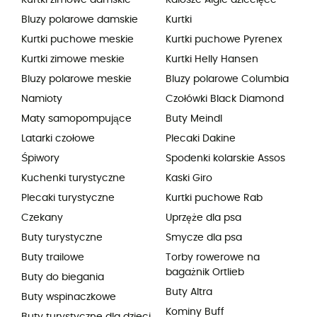
Bluzy polarowe damskie
Kurtki
Kurtki puchowe meskie
Kurtki puchowe Pyrenex
Kurtki zimowe meskie
Kurtki Helly Hansen
Bluzy polarowe meskie
Bluzy polarowe Columbia
Namioty
Czołówki Black Diamond
Maty samopompujące
Buty Meindl
Latarki czołowe
Plecaki Dakine
Śpiwory
Spodenki kolarskie Assos
Kuchenki turystyczne
Kaski Giro
Plecaki turystyczne
Kurtki puchowe Rab
Czekany
Uprzęże dla psa
Buty turystyczne
Smycze dla psa
Buty trailowe
Torby rowerowe na
bagażnik Ortlieb
Buty do biegania
Buty Altra
Buty wspinaczkowe
Kominy Buff
Buty turystyczne dla dzieci