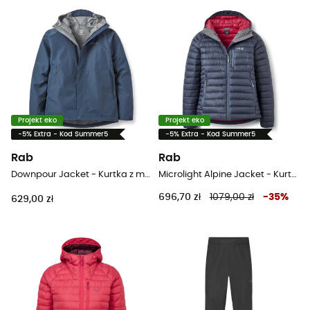
Projekt eko
Projekt eko
-5% Extra - Kod Summer5
-5% Extra - Kod Summer5
Rab
Rab
Downpour Jacket - Kurtka z membraną meska
Microlight Alpine Jacket - Kurtka puchowa damski
696,70 zł
1079,00 zł
-
35
%
629,00 zł