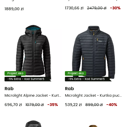
1730,66 zł
2479,00 zł
-
30
%
1889,00 zł
Projekt eko
Projekt eko
-5% Extra - Kod Summer5
-5% Extra - Kod Summer5
Rab
Rab
Microlight Alpine Jacket - Kurtka puchowa damski
Microlight Jacket - Kurtka puchowa meski
696,70 zł
1079,00 zł
-
35
%
539,22 zł
899,00 zł
-
40
%