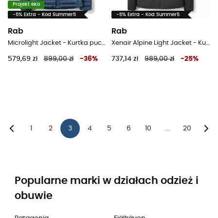
Projekt eko
-5% Extra - Kod Summer5
-5% Extra - Kod Summer5
Rab
Rab
Microlight Jacket - Kurtka puchowa meski
Xenair Alpine Light Jacket - Kurtka męski
579,69 zł
899,00 zł
-
36
%
737,14 zł
989,00 zł
-
25
%
1
2
3
4
5
6
10
20
...
Popularne marki w działach odzież i
obuwie