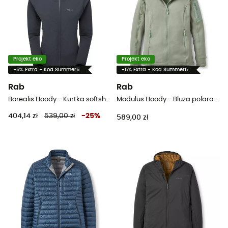
Projekt eko
Projekt eko
-5% Extra - Kod Summer5
-5% Extra - Kod Summer5
Rab
Rab
Borealis Hoody - Kurtka softshell damska
Modulus Hoody - Bluza polarowa damska
404,14 zł
539,00 zł
-
25
%
589,00 zł