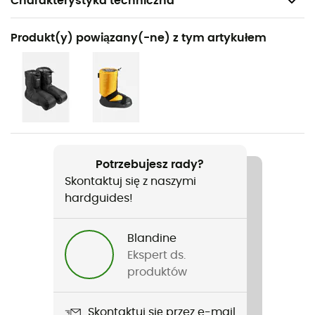
Charakterystyka techniczna
Polecane dla
Produkt(y) powiązany(-ne) z tym artykułem
Wspinaczka / Alpinizm
Rodzaj
Mężczyźni / Kobiety
Ciężar
280 g
Potrzebujesz rady?
Skontaktuj się z naszymi
Nazwa produktu
hardguides!
Expedition 8000 Mitts
Pętla do czekana
Blandine
Tak
Ekspert ds.
produktów
Zastosowana technologia
Primaloft® Gold / Pertex® Quantum Pro
Skontaktuj się przez e-mail