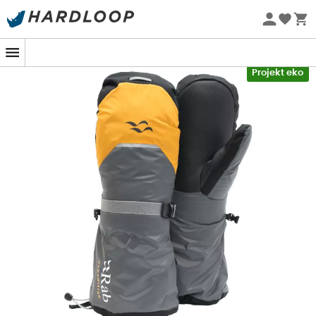
Letnie promocje 🔥 -5% DODATKOWO przy zakupie 2
produktów*, kod Summer5
-5% Extra - Kod Summer5
Projekt eko