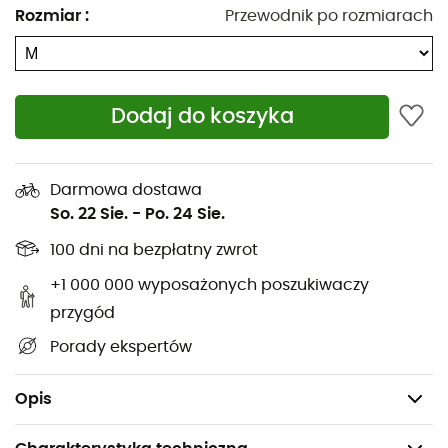
spokojem dzięki
Expedition 8000 Mitts
od
Rab
!
Rozmiar
:
Przewodnik po rozmiarach
Materiały: Pertex® Quantum Pro
Izolacja: certyfikowany puch gęsi R.D.S / PrimaLoft®
Gold
Dodaj do koszyka
Siła wypełnienia (cuin): 850
Podszewka: polar
Darmowa dostawa
Hydrofobowy puch Rab® bez fluoru opracowany z
So. 22 Sie.
-
Po. 24 Sie.
Nikwax®
100 dni na bezpłatny zwrot
Wzmocnienia z nylonu 70D w miejscach
narażonych na zużycie
+1 000 000 wyposażonych poszukiwaczy
Regulowany pasek na nadgarstek
przygód
Odłączany sznurek na nadgarstek
Porady ekspertów
Niewielka objętość w okolicy nadgarstków
Waga: 280 g
Opis