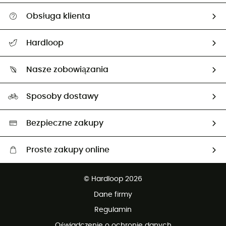
Obsługa klienta
Pomoc i kontakt
Hardloop
Śledzenie przesyłki
O nas
Zwrot artykułów i zwrot środków
Nasze zobowiązania
HardGuides
Przewodnik po rozmiarach
Nasz ślad węglowy
Ambasadorzy
Sposoby dostawy
Neutralność węglowa
Wybrane produkty eko
Bezpieczne zakupy
Proste zakupy online
Darmowa dostawa od 750 zł
© Hardloop 2026
100 dni na bezpłatny zwrot
Dane firmy
obsługi klienta
Regulamin
Oświadczenie o ochronie danych