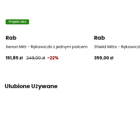
Projekt eko
Rab
Rab
Xenon Mitt - Rękawiczki z jednym palcem meskie
Shield Mitts - Rękawic
191,85 zł
249,00 zł
-22%
359,00 zł
Ulubione Używane