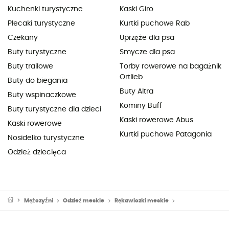
Kuchenki turystyczne
Kaski Giro
Plecaki turystyczne
Kurtki puchowe Rab
Czekany
Uprzęże dla psa
Buty turystyczne
Smycze dla psa
Buty trailowe
Torby rowerowe na bagażnik
Ortlieb
Buty do biegania
Buty Altra
Buty wspinaczkowe
Kominy Buff
Buty turystyczne dla dzieci
Kaski rowerowe Abus
Kaski rowerowe
Kurtki puchowe Patagonia
Nosidełko turystyczne
Odzież dziecięca
Mężczyźni
Odzież meskie
Rękawiczki meskie
Rękawiczki z jed