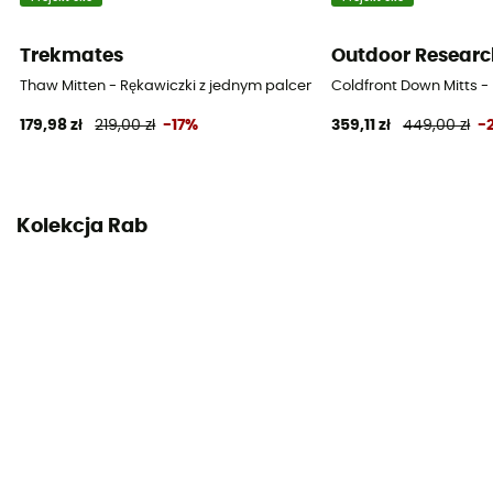
Izolacja
Trekmates
Outdoor Researc
Izolacja naturalna / Izolacja syntetyczna
Thaw Mitten - Rękawiczki z jednym palcem
Coldfront Down Mitts 
Materiały
179,98 zł
219,00 zł
-17%
359,11 zł
449,00 zł
-
Polyester, Cuir, Duvet d'oie
Sprężystość (cuin)
850 cuin
Kolekcja Rab
Wewnętrzna strona dłoni
Cuir
Rękawiczki wewnętrzne
Nie