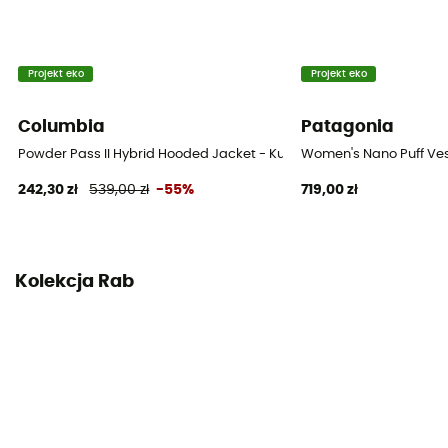
Izolacja
Izolacja naturalna
Projekt eko
Projekt eko
Materiały
Columbia
Patagonia
100 % poliamid z recyklingu
Powder Pass II Hybrid Hooded Jacket - Kurtka damski
Women's Nano Puff Ves
Sprężystość (cuin)
242,30 zł
539,00 zł
-55%
719,00 zł
700 cuin
Skład wypełnienia
100% puch
Kolekcja Rab
Oznaczenie materiału
Duvet