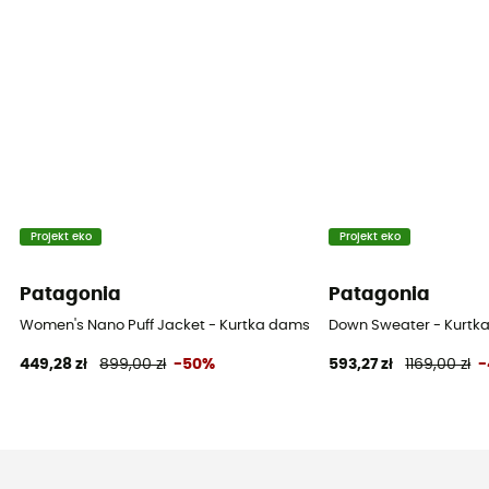
Projekt eko
Projekt eko
Patagonia
Patagonia
Women's Nano Puff Jacket - Kurtka damski
Down Sweater - Kurtk
449,28 zł
899,00 zł
-50%
593,27 zł
1169,00 zł
-