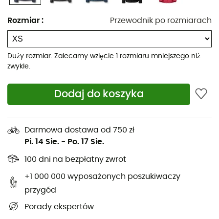
puchu gęsiego o sprężystości 700 cuin, zgodne z
normą R.D.S.
Rozmiar
:
Przewodnik po rozmiarach
Wnętrze z Pertex® Quantum
Tkanina zewnętrzna z Pertex® Quantum
Duży rozmiar: Zalecamy wzięcie 1 rozmiaru mniejszego niż
Hydrofobowy puch Rab® bez fluorowęglowodorów,
zwykle.
opracowany we współpracy z Nikwax®
Przeszycia z szwami przelotowymi
Dodaj do koszyka
Odwrócony zamek błyskawiczny YKK® z przodu z
izolowaną patką i osłoną podbródka
Darmowa dostawa od 750 zł
Zredukowana liczba szwów dla zwiększenia
Pi. 14 Sie.
-
Po. 17 Sie.
komfortu
100 dni na bezpłatny zwrot
Elastyczne, wykończone mankiety
Konstrukcja z podwójnym ściągaczem na dole
+1 000 000 wyposażonych poszukiwaczy
ubrania
przygód
Krój: dopasowany
Porady ekspertów
Waga wypełnienia: 120 g