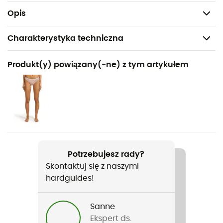
Waga: 348 g
Opis
Charakterystyka techniczna
Polecane dla
Produkt(y) powiązany(-ne) z tym artykułem
Turystyka piesza / Wspinaczka / Codzienny użytek
Rodzaj
Kobiety
Ciężar
359 g
Potrzebujesz rady?
Skontaktuj się z naszymi
Nazwa produktu
hardguides!
Microlight Jacket
Zastosowana technologia
Sanne
Pertex Quantum
Ekspert ds.