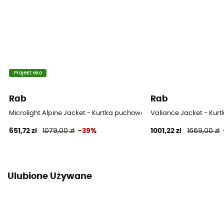
Projekt eko
Rab
Rab
Microlight Alpine Jacket - Kurtka puchowa damski
Valiance Jacket - Ku
651,72 zł
1079,00 zł
-39%
1001,22 zł
1669,00 zł
Ulubione Używane