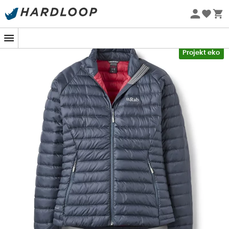
Letnie promocje 🔥 -5% DODATKOWO przy zakupie 2
produktów*, kod Summer5
-5% Extra - Kod Summer5
Projekt eko