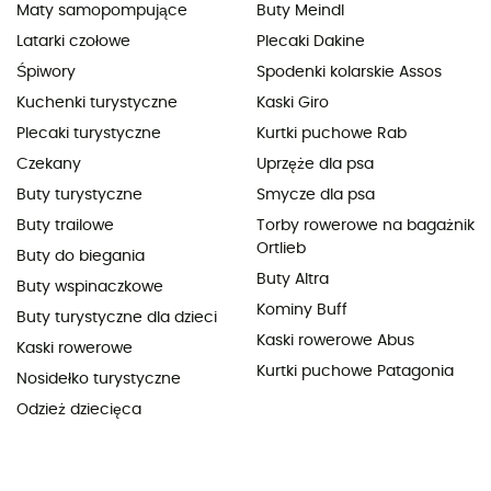
Maty samopompujące
Buty Meindl
Latarki czołowe
Plecaki Dakine
Śpiwory
Spodenki kolarskie Assos
Kuchenki turystyczne
Kaski Giro
Plecaki turystyczne
Kurtki puchowe Rab
Czekany
Uprzęże dla psa
Buty turystyczne
Smycze dla psa
Buty trailowe
Torby rowerowe na bagażnik
Ortlieb
Buty do biegania
Buty Altra
Buty wspinaczkowe
Kominy Buff
Buty turystyczne dla dzieci
Kaski rowerowe Abus
Kaski rowerowe
Kurtki puchowe Patagonia
Nosidełko turystyczne
Odzież dziecięca