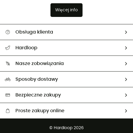
Więcej info
Obsługa klienta
Pomoc i kontakt
Hardloop
Śledzenie przesyłki
O nas
Zwrot artykułów i zwrot środków
Nasze zobowiązania
HardGuides
Przewodnik po rozmiarach
Nasz ślad węglowy
Ambasadorzy
Sposoby dostawy
Neutralność węglowa
Wybrane produkty eko
Bezpieczne zakupy
Proste zakupy online
Darmowa dostawa od 750 zł
© Hardloop 2026
100 dni na bezpłatny zwrot