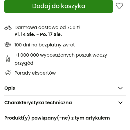
kluczy. Działa również jako
otwieracz do butelek
i jest
Dodaj do koszyka
kompatybilny z większością kartuszy butanowych EN417.
Dzięki Crunchit firmy Jetboil
recykling kartuszy jest
Darmowa dostawa od 750 zł
prosty i bezpieczny.
Pi. 14 Sie.
-
Po. 17 Sie.
Charakterystyka:
100 dni na bezpłatny zwrot
Materiał: Stal nierdzewna,
+1 000 000 wyposażonych poszukiwaczy
Mocowanie do karabinka lub breloka do kluczy,
przygód
Funkcja otwieracza do butelek,
Porady ekspertów
Wymiary: 76 mm x 35 mm,
Waga: 28 g.
Opis
Charakterystyka techniczna
Polecane dla
Produkt(y) powiązany(-ne) z tym artykułem
Turystyka piesza / Trekking / Podróże / Kemping /
Codzienny użytek