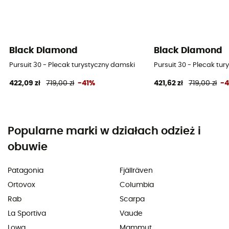
Black Diamond
Black Diamond
Pursuit 30 - Plecak turystyczny damski
Pursuit 30 - Plecak tu
422,09 zł
719,00 zł
-41%
421,62 zł
719,00 zł
-
Popularne marki w działach odzież i
obuwie
Patagonia
Fjällräven
Ortovox
Columbia
Rab
Scarpa
La Sportiva
Vaude
Lowa
Mammut