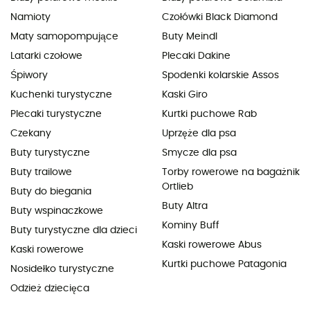
Namioty
Czołówki Black Diamond
Maty samopompujące
Buty Meindl
Latarki czołowe
Plecaki Dakine
Śpiwory
Spodenki kolarskie Assos
Kuchenki turystyczne
Kaski Giro
Plecaki turystyczne
Kurtki puchowe Rab
Czekany
Uprzęże dla psa
Buty turystyczne
Smycze dla psa
Buty trailowe
Torby rowerowe na bagażnik
Ortlieb
Buty do biegania
Buty Altra
Buty wspinaczkowe
Kominy Buff
Buty turystyczne dla dzieci
Kaski rowerowe Abus
Kaski rowerowe
Kurtki puchowe Patagonia
Nosidełko turystyczne
Odzież dziecięca