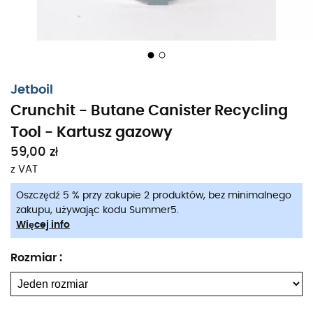
Jetboil
Crunchit - Butane Canister Recycling
Tool - Kartusz gazowy
Crunchit firmy Jetboil to
narzędzie ze stali nierdzewnej
59,00 zł
umożliwiające recykling kartuszy gazowych
, gdy są
z VAT
puste.
Oszczędź 5 % przy zakupie 2 produktów, bez minimalnego
Bardzo łatwe w użyciu, Crunchit
przebija kartusz
zakupu, używając kodu Summer5.
Więcej info
gazowy, aby go przewietrzyć
i opróżnić z ostatnich
cząstek gazu. Po opróżnieniu można go wyrzucić do
Rozmiar
:
odpowiedniego pojemnika na odpady.
Crunchit firmy Jetboil ma system mocowania, który
można dopasować do karabinków lub breloków do