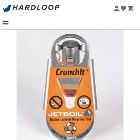
Letnie promocje 🔥 -5% DODATKOWO przy zakupie 2
produktów*, kod Summer5
-5% Extra - Kod Summer5