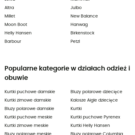
Altra
Julbo
Millet
New Balance
Moon Boot
Hanwag
Helly Hansen
Birkenstock
Barbour
Petzl
Popularne kategorie w działach odzież i
obuwie
Kurtki puchowe damskie
Bluzy polarowe dziecięce
Kurtki zimowe damskie
Kalosze Aigle dziecięce
Bluzy polarowe damskie
Kurtki
Kurtki puchowe meskie
Kurtki puchowe Pyrenex
Kurtki zimowe meskie
Kurtki Helly Hansen
Bluzy polarowe meskie
Bluzy polarowe Columbia