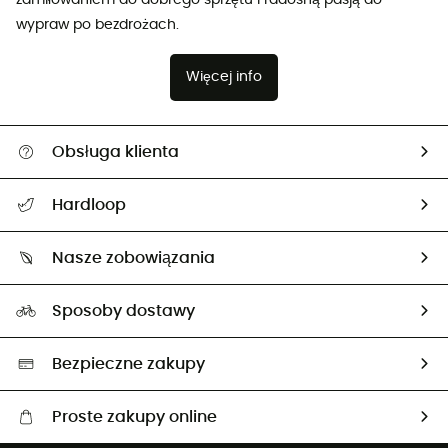
wypraw po bezdrożach.
Więcej info
Obsługa klienta
Pomoc i kontakt
Hardloop
Śledzenie przesyłki
O nas
Zwrot artykułów i zwrot środków
Nasze zobowiązania
HardGuides
Przewodnik po rozmiarach
Nasz ślad węglowy
Ambasadorzy
Sposoby dostawy
Neutralność węglowa
Wybrane produkty eko
Bezpieczne zakupy
Proste zakupy online