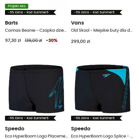
Projekt eko
-5% Extra - Kod Summer5
-5% Extra - Kod Summer5
Barts
Vans
Carinas Beanie - Czapka dziecięca
Old Skool - Miejskie buty dla dzieci
97,30 zł
139,00 zł
-
30
%
299,00 zł
-5% Extra - Kod Summer5
-5% Extra - Kod Summer5
Speedo
Speedo
Eco HyperBoom Logo Placement - Strój kąpielowy
Eco HyperBoom Logo Splice - Strój kąpielowy