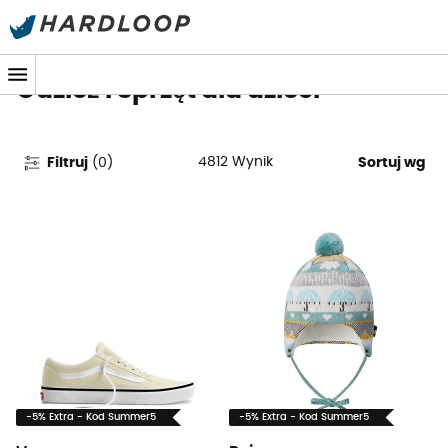
Letnie promocje 🔥 -5% DODATKOWO przy zakupie 2
produktów*, kod Summer5
Odzież i Sprzęt dla dzieci
4812
Wynik
Filtruj
(
0
)
Sortuj wg
-5% Extra - Kod Summer5
-5% Extra - Kod Summer5