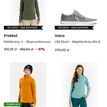
-5% Extra - Kod Summer5
-5% Extra - Kod Summer5
Protest
Vans
Refabrizoy Jr - Bluza polarowa dziecięca
Old Skool - Miejskie buty dla dzieci
100,18 zł
159,00 zł
-
37
%
299,00 zł
Projekt eko