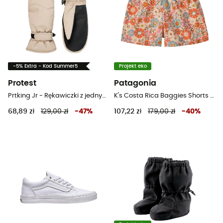
-5% Extra - Kod Summer5
Projekt eko
Protest
Patagonia
Prtking Jr - Rękawiczki z jednym palcem dziecięce
K's Costa Rica Baggies Shorts 3" - Spodenki trekkingowe dziecięce
68,89 zł
129,00 zł
-
47
%
107,22 zł
179,00 zł
-
40
%