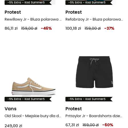
-5% Extra - Kod Summer5
-5% Extra - Kod Summer5
Protest
Protest
Rewillowy Jr - Bluza polarowa dziecięca
Refabrizoy Jr - Bluza polarowa dziecięca
86,11 zł
159,00 zł
-
46
%
100,18 zł
159,00 zł
-
37
%
-5% Extra - Kod Summer5
-5% Extra - Kod Summer5
Vans
Protest
Old Skool - Miejskie buty dla dzieci
Prttaylor Jr - Boardshorts dziecięcy
67,31 zł
169,00 zł
-
60
%
249,00 zł