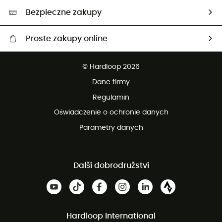
Wybrane produkty eko
Bezpieczne zakupy
Proste zakupy online
Darmowa dostawa od 750 zł
© Hardloop 2026
100 dni na bezpłatny zwrot
Dane firmy
obsługi klienta
Regulamin
Oświadczenie o ochronie danych
Parametry danych
Další dobrodružství
Hardloop International