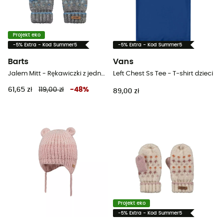
Projekt eko
-5% Extra - Kod Summer5
-5% Extra - Kod Summer5
Barts
Vans
Jalem Mitt - Rękawiczki z jednym palcem dziecięce
Left Chest Ss Tee - T-shirt dzieci
61,65 zł
119,00 zł
-
48
%
89,00 zł
Projekt eko
-5% Extra - Kod Summer5