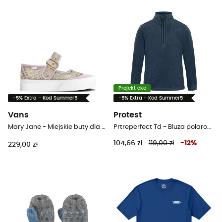
Projekt eko
-5% Extra - Kod Summer5
-5% Extra - Kod Summer5
Vans
Protest
Mary Jane - Miejskie buty dla dzieci
Prtreperfect Td - Bluza polarowa dziecięca
104,66 zł
119,00 zł
-
12
%
229,00 zł