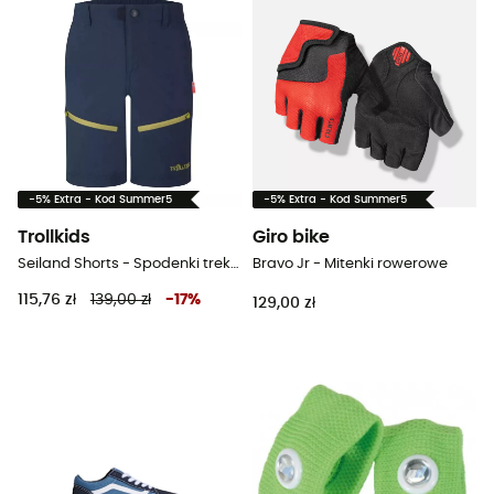
-5% Extra - Kod Summer5
-5% Extra - Kod Summer5
Trollkids
Giro bike
Seiland Shorts - Spodenki trekkingowe dziecięce
Bravo Jr - Mitenki rowerowe
115,76 zł
139,00 zł
-
17
%
129,00 zł