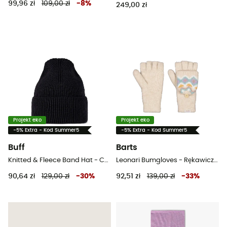
99,96 zł
109,00 zł
-
8
%
249,00 zł
Projekt eko
Projekt eko
-5% Extra - Kod Summer5
-5% Extra - Kod Summer5
Buff
Barts
Knitted & Fleece Band Hat - Czapka dziecięca
Leonari Bumgloves - Rękawiczki dziecięce
90,64 zł
129,00 zł
-
30
%
92,51 zł
139,00 zł
-
33
%