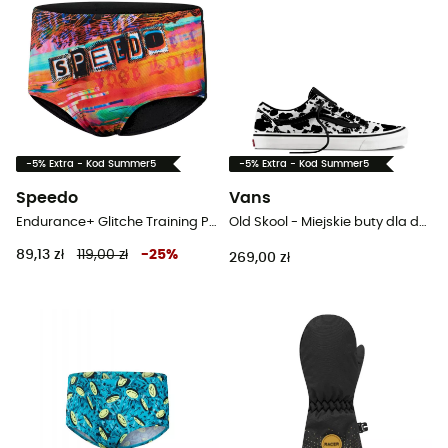
-5% Extra - Kod Summer5
-5% Extra - Kod Summer5
Speedo
Vans
Endurance+ Glitche Training Placement - Strój kąpielowy
Old Skool - Miejskie buty dla dzieci
89,13 zł
119,00 zł
-
25
%
269,00 zł