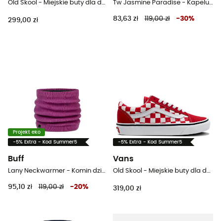
Old Skool - Miejskie buty dla dzieci
Tw Jasmine Paradise - Kapelusz dziecięcy
83,63 zł
119,00 zł
-
30
%
299,00 zł
Projekt eko
-5% Extra - Kod Summer5
-5% Extra - Kod Summer5
Buff
Vans
Lany Neckwarmer - Komin dziecięcy
Old Skool - Miejskie buty dla dzieci
95,10 zł
119,00 zł
-
20
%
319,00 zł