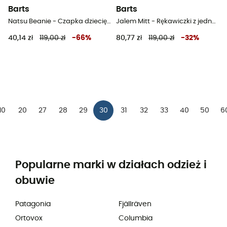
Barts
Barts
Natsu Beanie - Czapka dziecięca
Jalem Mitt - Rękawiczki z jednym palcem dziecięce
40,14 zł
119,00 zł
-
66
%
80,77 zł
119,00 zł
-
32
%
10
20
27
28
29
30
31
32
33
40
50
6
Popularne marki w działach odzież i
obuwie
Patagonia
Fjällräven
Ortovox
Columbia