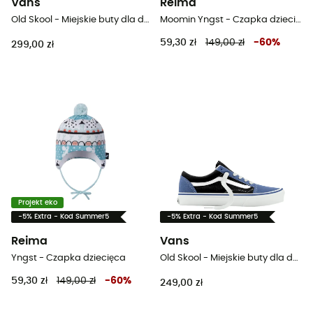
Vans
Reima
Old Skool - Miejskie buty dla dzieci
Moomin Yngst - Czapka dziecięca
59,30 zł
149,00 zł
-
60
%
299,00 zł
Projekt eko
-5% Extra - Kod Summer5
-5% Extra - Kod Summer5
Reima
Vans
Yngst - Czapka dziecięca
Old Skool - Miejskie buty dla dzieci
59,30 zł
149,00 zł
-
60
%
249,00 zł