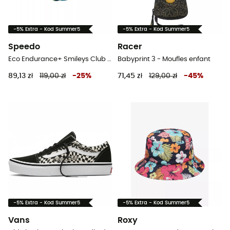
-5% Extra - Kod Summer5
-5% Extra - Kod Summer5
Speedo
Racer
Eco Endurance+ Smileys Club Allover - Strój kąpielowy
Babyprint 3 - Moufles enfant
89,13 zł
119,00 zł
-
25
%
71,45 zł
129,00 zł
-
45
%
-5% Extra - Kod Summer5
-5% Extra - Kod Summer5
Vans
Roxy