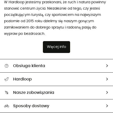
W Hardloop jesteśmy przekonani, że ruch i natura powinny
stanowić centrum życia. Niezależnie od tego, czy jesteś
początkującym turystą, czy sportowcem na najwyższym
poziomie od 2015 roku dzielimy się naszym gorącym
zamiłowaniem do dobrego sprzętu i radosną pasją do
wypraw po bezdrożach.
Więcej info
Obsługa klienta
Pomoc i kontakt
Hardloop
Śledzenie przesyłki
O nas
Zwrot artykułów i zwrot środków
Nasze zobowiązania
HardGuides
Przewodnik po rozmiarach
Nasz ślad węglowy
Ambasadorzy
Sposoby dostawy
Neutralność węglowa