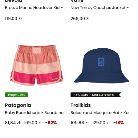
Devold
Vans
Breeze Merino Headover Kid - Komin z wełny merynosa dla dzieci
New Torrey Coaches Jacket - Kurtka dziecięca
119,00 zł
269,00 zł
Projekt eko
-5% Extra - Kod Summer5
Patagonia
Trollkids
Baby Boardshorts - Boardshorts dziecięcy
Balestrand Mosquito Hat - Kapelusz dziecięcy
81,84 zł
169,00 zł
-
52
%
105,88 zł
129,00 zł
-
18
%