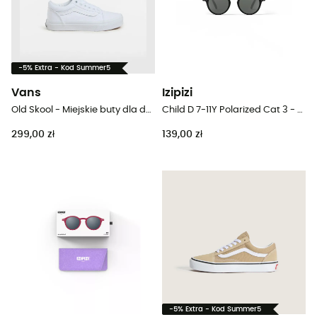
-5% Extra - Kod Summer5
Vans
Izipizi
Old Skool - Miejskie buty dla dzieci
Child D 7-11Y Polarized Cat 3 - Okulary przeciwsłoneczne dla dzieci
299,00 zł
139,00 zł
-5% Extra - Kod Summer5