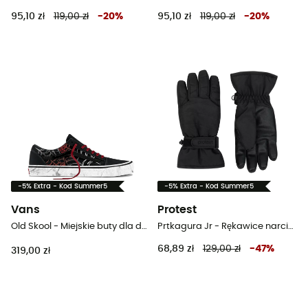
95,10 zł
119,00 zł
-
20
%
95,10 zł
119,00 zł
-
20
%
-5% Extra - Kod Summer5
-5% Extra - Kod Summer5
Vans
Protest
Old Skool - Miejskie buty dla dzieci
Prtkagura Jr - Rękawice narciarskie dziecięce
68,89 zł
129,00 zł
-
47
%
319,00 zł