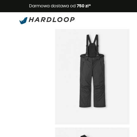
Letnie
Darmowa dostawa od
750 zł*