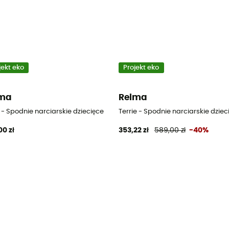
jekt eko
Projekt eko
ima
Reima
 - Spodnie narciarskie dziecięce
Terrie - Spodnie narciarskie dziec
00 zł
353,22 zł
589,00 zł
-40%