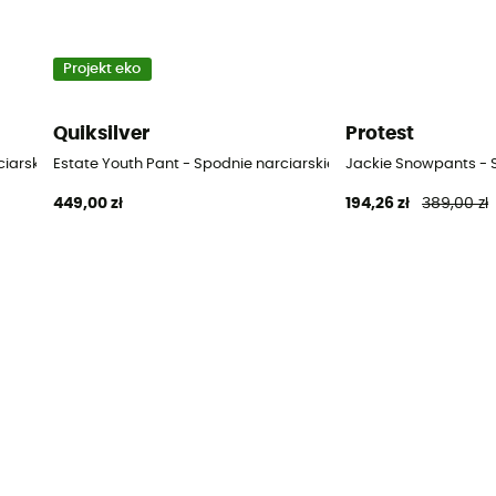
Projekt eko
Quiksilver
Protest
iarskie dziecięce
Estate Youth Pant - Spodnie narciarskie dziecięce
Jackie Snowpants - S
449,00 zł
194,26 zł
389,00 zł