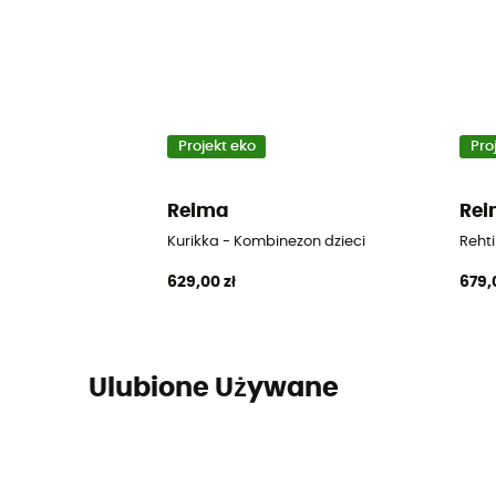
Projekt eko
Pro
Reima
Re
Kurikka - Kombinezon dzieci
Rehti
629,00 zł
679,
Ulubione Używane