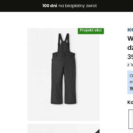
 promocje 🔥 -5% DODATKOWO przy zakupie 2 produktów*, kod 
100 dni
na bezpłatny zwrot
-5% Extra - Kod Summer5
R
Projekt eko
W
d
3
z 
O
m
W
Ko