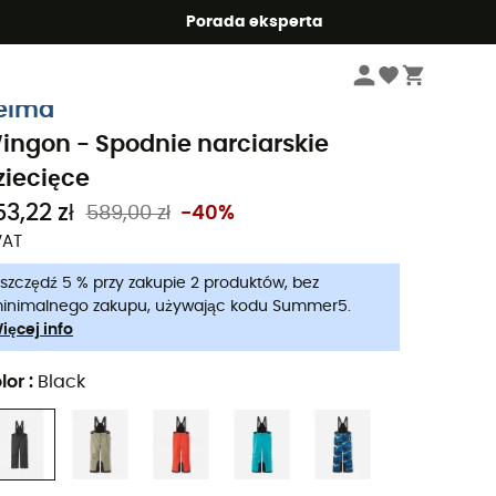
Summer5
Porada eksperta
Dzieci
Odzież dla dzieci
Spodnie dziecięce
Spodnie narciarskie dziecię
eima
ingon - Spodnie narciarskie
ziecięce
53,22 zł
589,00 zł
-40%
VAT
szczędź 5 % przy zakupie 2 produktów, bez
inimalnego zakupu, używając kodu Summer5.
ięcej info
lor
:
Black