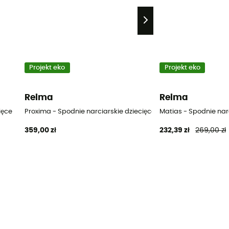
Projekt eko
Projekt eko
Reima
Reima
ięce
Proxima - Spodnie narciarskie dziecięce
Matias - Spodnie nar
359,00 zł
232,39 zł
269,00 zł