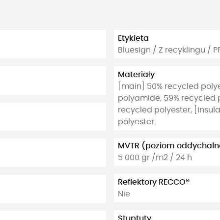
Etykieta
Bluesign / Z recyklingu / 
Materiały
[main] 50% recycled polye
polyamide, 59% recycled p
recycled polyester, [insul
polyester.
MVTR (poziom oddychaln
5 000 gr /m2 / 24 h
Reflektory RECCO®
Nie
Stuptuty