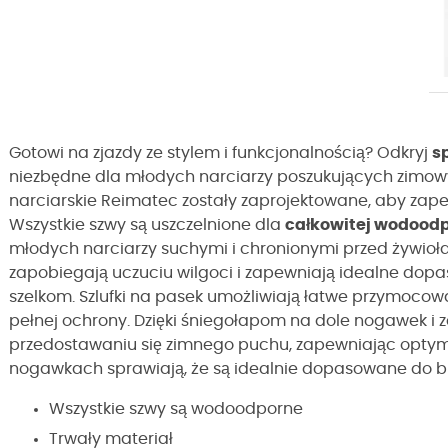
Gotowi na zjazdy ze stylem i funkcjonalnością? Odkryj
s
niezbędne dla młodych narciarzy poszukujących zimow
narciarskie Reimatec zostały zaprojektowane, aby za
Wszystkie szwy są uszczelnione dla
całkowitej wodood
młodych narciarzy suchymi i chronionymi przed żywioł
zapobiegają uczuciu wilgoci i zapewniają idealne dop
szelkom. Szlufki na pasek umożliwiają łatwe przymocowa
pełnej ochrony. Dzięki śniegołapom na dole nogawek i z
przedostawaniu się zimnego puchu, zapewniając optym
nogawkach sprawiają, że są idealnie dopasowane do
Wszystkie szwy są wodoodporne
Trwały materiał