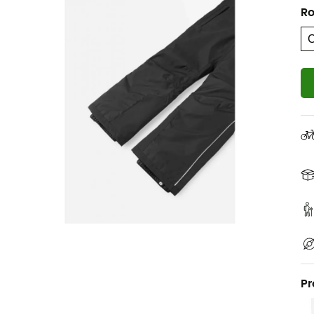
Ro
Pr