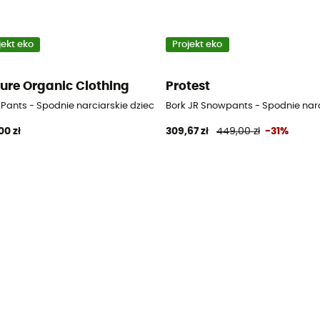
jekt eko
Projekt eko
ture Organic Clothing
Protest
e
 Pants - Spodnie narciarskie dziecięce
Bork JR Snowpants - Spodnie narc
00 zł
309,67 zł
449,00 zł
-31%