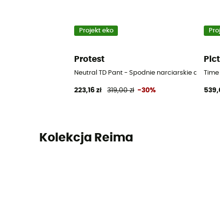
Projekt eko
Pro
Protest
Pic
Neutral TD Pant - Spodnie narciarskie dziecięc
Time
223,16 zł
319,00 zł
-30%
539,
Kolekcja Reima