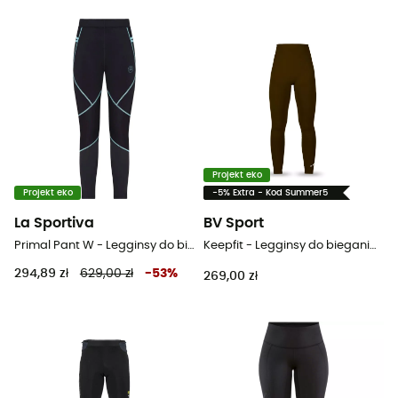
Projekt eko
Projekt eko
-5% Extra - Kod Summer5
La Sportiva
BV Sport
Primal Pant W - Legginsy do biegania damskie
Keepfit - Legginsy do biegania damskie
294,89 zł
629,00 zł
-
53
%
269,00 zł