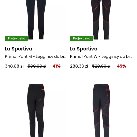
Projekt eko
Projekt eko
La Sportiva
La Sportiva
Primal Pant M - Legginsy do biegania męskie
Primal Pant W - Legginsy do biegania damskie
348,68 zł
589,00 zł
-
41
%
288,33 zł
529,00 zł
-
45
%