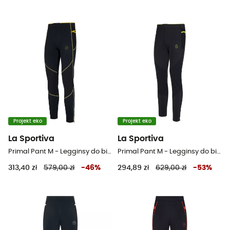
Projekt eko
Projekt eko
La Sportiva
La Sportiva
Primal Pant M - Legginsy do biegania męskie
Primal Pant M - Legginsy do biegania męskie
313,40 zł
579,00 zł
-
46
%
294,89 zł
629,00 zł
-
53
%