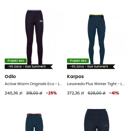
Projekt eko
Projekt eko
-5% Extra - Kod Summer5
-5% Extra - Kod Summer5
Odlo
Karpos
Active Warm Originals Eco - Legginsy na narty biegowe damskie
Lavaredo Plus Winter Tight - Legginsy do biegania damskie
240,36 zł
319,00 zł
-
25
%
372,36 zł
629,00 zł
-
41
%