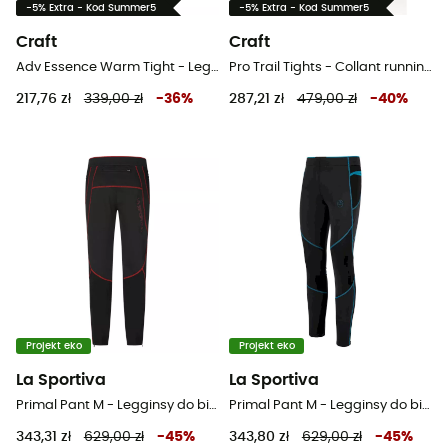
-5% Extra - Kod Summer5
-5% Extra - Kod Summer5
Craft
Craft
Adv Essence Warm Tight - Legginsy do biegania męskie
Pro Trail Tights - Collant running homme
217,76 zł
339,00 zł
-
36
%
287,21 zł
479,00 zł
-
40
%
Projekt eko
Projekt eko
La Sportiva
La Sportiva
Primal Pant M - Legginsy do biegania męskie
Primal Pant M - Legginsy do biegania męskie
343,31 zł
629,00 zł
-
45
%
343,80 zł
629,00 zł
-
45
%