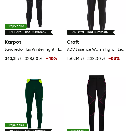
Projekt eko
-5% Extra - Kod Summer5
-5% Extra - Kod Summer5
Karpos
Craft
Lavaredo Plus Winter Tight - Legginsy do biegania damskie
ADV Essence Warm Tight - Legginsy do biegania damskie
343,31 zł
629,00 zł
-
45
%
150,34 zł
339,00 zł
-
56
%
Projekt eko