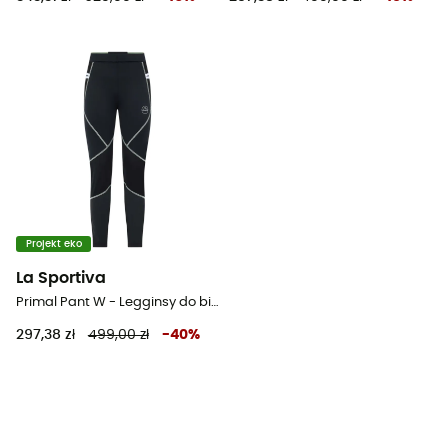
Projekt eko
La Sportiva
Primal Pant W - Legginsy do biegania damskie
297,38 zł
499,00 zł
-
40
%