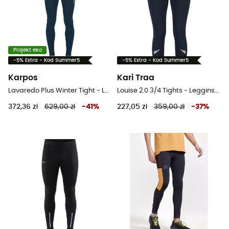
Projekt eko
-5% Extra - Kod Summer5
-5% Extra - Kod Summer5
Karpos
Kari Traa
Lavaredo Plus Winter Tight - Legginsy do biegania damskie
Louise 2.0 3/4 Tights - Legginsy do biegania damskie
372,36 zł
629,00 zł
-
41
%
227,05 zł
359,00 zł
-
37
%