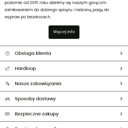
poziomie od 2015 roku dzielimy się naszym gorącym
zamiłowaniem do dobrego sprzętu i radosną pasją do
wypraw po bezdrożach.
Więcej info
Obsługa klienta
Pomoc i kontakt
Hardloop
Śledzenie przesyłki
O nas
Zwrot artykułów i zwrot środków
Nasze zobowiązania
HardGuides
Przewodnik po rozmiarach
Nasz ślad węglowy
Ambasadorzy
Sposoby dostawy
Neutralność węglowa
Wybrane produkty eko
Bezpieczne zakupy