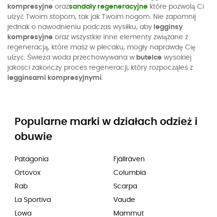
kompresyjne
oraz
sandały regeneracyjne
które pozwolą Ci
ulżyć Twoim stopom, tak jak Twoim nogom. Nie zapomnij
jednak o nawodnieniu podczas wysiłku, aby
legginsy
kompresyjne
oraz wszystkie inne elementy związane z
regeneracją, które masz w plecaku, mogły naprawdę Cię
ulżyć. Świeża woda przechowywana w
butelce
wysokiej
jakości zakończy proces regeneracji, który rozpocząłeś z
legginsami kompresyjnymi
.
Popularne marki w działach odzież i
obuwie
Patagonia
Fjällräven
Ortovox
Columbia
Rab
Scarpa
La Sportiva
Vaude
Lowa
Mammut