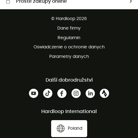
Proste zakupy online
Darmowa dostawa od 750 zł
© Hardloop 2026
100 dni na bezpłatny zwrot
Dane firmy
obsługi klienta
Regulamin
Oświadczenie o ochronie danych
Parametry danych
Další dobrodružství
Hardloop International
Poland