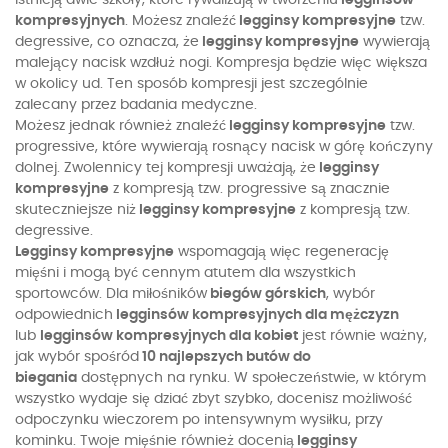
Istnieją dwie szkoły, które rywalizują w tworzeniu
legginsów
kompresyjnych
. Możesz znaleźć
legginsy kompresyjne
tzw.
degressive, co oznacza, że
legginsy kompresyjne
wywierają
malejący nacisk wzdłuż nogi. Kompresja będzie więc większa
w okolicy ud. Ten sposób kompresji jest szczególnie
zalecany przez badania medyczne.
Możesz jednak również znaleźć
legginsy kompresyjne
tzw.
progressive, które wywierają rosnący nacisk w górę kończyny
dolnej. Zwolennicy tej kompresji uważają, że
legginsy
kompresyjne
z kompresją tzw. progressive są znacznie
skuteczniejsze niż
legginsy kompresyjne
z kompresją tzw.
degressive.
Legginsy kompresyjne
wspomagają więc regenerację
mięśni i mogą być cennym atutem dla wszystkich
sportowców. Dla miłośników
biegów górskich
, wybór
odpowiednich
legginsów kompresyjnych dla mężczyzn
lub
legginsów kompresyjnych dla kobiet
jest równie ważny,
jak wybór spośród
10 najlepszych butów do
biegania
dostępnych na rynku. W społeczeństwie, w którym
wszystko wydaje się dziać zbyt szybko, docenisz możliwość
odpoczynku wieczorem po intensywnym wysiłku, przy
kominku. Twoje mięśnie również docenią
legginsy