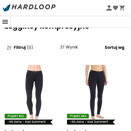
Letnie promocje 🔥 -5% DODATKOWO przy zakupie 2
produktów*, kod Summer5
Legginsy kompresyjne
37
Wynik
Filtruj
(
0
)
Sortuj wg
Projekt eko
Projekt eko
-5% Extra - Kod Summer5
-5% Extra - Kod Summer5