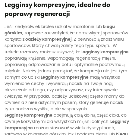
Legginsy kompresyjne, idealne do
poprawy regeneracji
Jeśli kiedykolwiek brałeś udział w maratonie lub
biegu
górskim
, zapewne zauważyłeś, że coraz więcej sportowców
korzysta z
odzieży kompresyjnej
. Z pewnością znasz wielu
sportowców, którzy chwalą zalety tego typu sprzętu. W
trakcie rozmowy możesz usłyszeć, że
legginsy kompresyjne
poprawiają krążenie, wspomagają regenerację mięśni,
poprawiają odprowadzanie potu i optymalnie podtrzymują
mięśnie. Należy jednak pamiętać, że kompresja nie jest tym
samym co ucisk!
Legginsy kompresyjne
mają wszystkie
wymienione cechy i wywierają nacisk na Twoje nogi,
niezależnie od tego, czy odpoczywasz, czy intensywnie
ćwiczysz. W przypadku odzieży uciskowej często mamy do
czynienia z nieelastycznym pasem, który generuje nacisk
tylko podczas wysiłku, a nie w spoczynku.
Legginsy kompresyjne
obejmują całą dolną część ciała, co
czyni je korzystnymi dla wszystkich mięśni dolnych.
Legginsy
kompresyjne
można stosować w wielu dyscyplinach,
zarówno w kolarstwie górskim, jak i podczas biegu lub
biegu