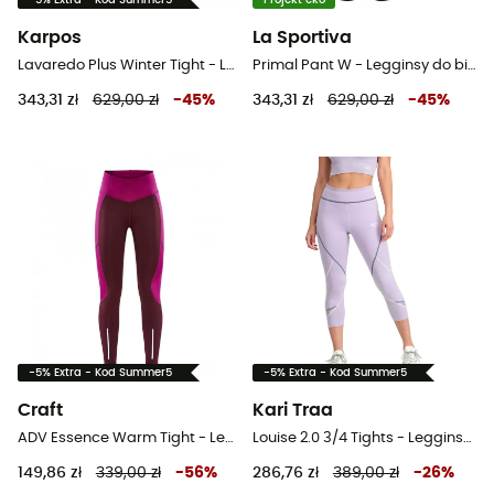
-5% Extra - Kod Summer5
Projekt eko
Karpos
La Sportiva
Lavaredo Plus Winter Tight - Legginsy do biegania damskie
Primal Pant W - Legginsy do biegania damskie
343,31 zł
629,00 zł
-
45
%
343,31 zł
629,00 zł
-
45
%
-5% Extra - Kod Summer5
-5% Extra - Kod Summer5
Craft
Kari Traa
ADV Essence Warm Tight - Legginsy do biegania damskie
Louise 2.0 3/4 Tights - Legginsy do biegania damskie
149,86 zł
339,00 zł
-
56
%
286,76 zł
389,00 zł
-
26
%