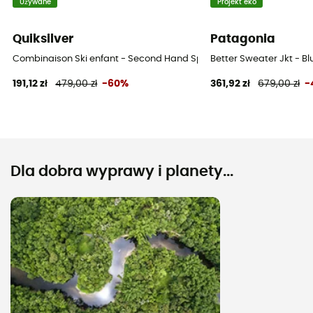
Używane
Projekt eko
Quiksilver
Patagonia
Combinaison Ski enfant - Second Hand Spodnie narciarskie dziecię
Better Sweater Jkt - 
191,12 zł
479,00 zł
-60%
361,92 zł
679,00 zł
-
Dla dobra wyprawy i planety...