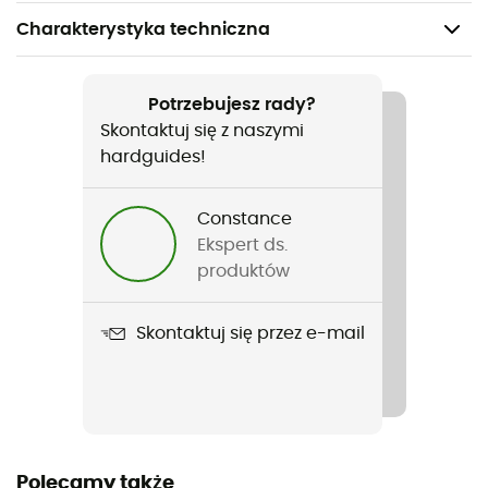
Charakterystyka techniczna
Polecane dla
Turystyka piesza / Codzienny użytek
Potrzebujesz rady?
Skontaktuj się z naszymi
Rodzaj
hardguides!
Mężczyźni
Constance
Nazwa produktu
Ekspert ds.
Shallow Water Fz
produktów
Krój
Skontaktuj się przez e-mail
Standard
Etykieta
Z recyklingu
Kaptur
Polecamy także