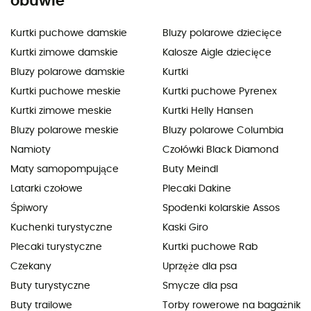
obuwie
Kurtki puchowe damskie
Bluzy polarowe dziecięce
Kurtki zimowe damskie
Kalosze Aigle dziecięce
Bluzy polarowe damskie
Kurtki
Kurtki puchowe meskie
Kurtki puchowe Pyrenex
Kurtki zimowe meskie
Kurtki Helly Hansen
Bluzy polarowe meskie
Bluzy polarowe Columbia
Namioty
Czołówki Black Diamond
Maty samopompujące
Buty Meindl
Latarki czołowe
Plecaki Dakine
Śpiwory
Spodenki kolarskie Assos
Kuchenki turystyczne
Kaski Giro
Plecaki turystyczne
Kurtki puchowe Rab
Czekany
Uprzęże dla psa
Buty turystyczne
Smycze dla psa
Buty trailowe
Torby rowerowe na bagażnik