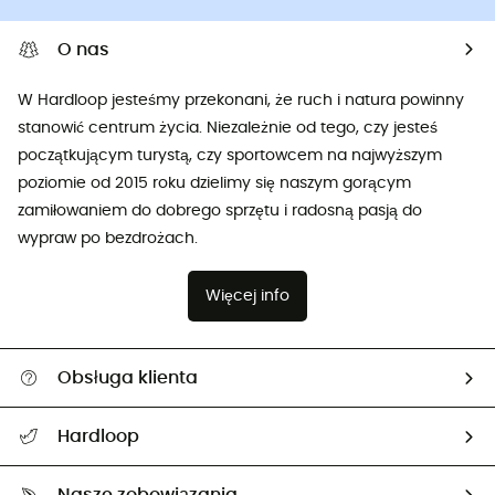
O nas
W Hardloop jesteśmy przekonani, że ruch i natura powinny
stanowić centrum życia. Niezależnie od tego, czy jesteś
początkującym turystą, czy sportowcem na najwyższym
poziomie od 2015 roku dzielimy się naszym gorącym
zamiłowaniem do dobrego sprzętu i radosną pasją do
wypraw po bezdrożach.
Więcej info
Obsługa klienta
Pomoc i kontakt
Hardloop
Śledzenie przesyłki
O nas
Zwrot artykułów i zwrot środków