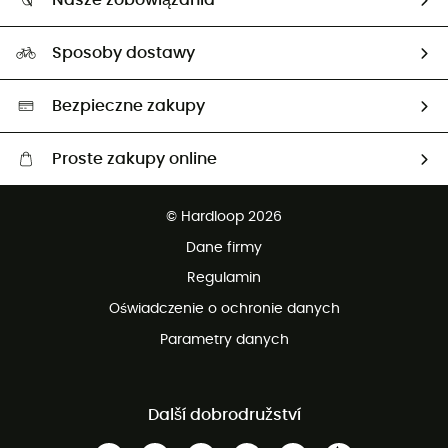
Nasze zobowiązania
HardGuides
Przewodnik po rozmiarach
Nasz ślad węglowy
Ambasadorzy
Sposoby dostawy
Neutralność węglowa
Wybrane produkty eko
Bezpieczne zakupy
Proste zakupy online
Darmowa dostawa od 750 zł
© Hardloop 2026
100 dni na bezpłatny zwrot
Dane firmy
obsługi klienta
Regulamin
Oświadczenie o ochronie danych
Parametry danych
Další dobrodružství