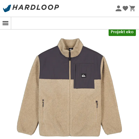
Letnie promocje 🔥 -5% DODATKOWO przy zakupie 2
produktów*, kod Summer5
-5% Extra - Kod Summer5
Projekt eko