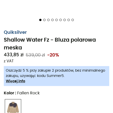
Quiksilver
Shallow Water Fz - Bluza polarowa
meska
433,85 zł
539,00 zł
-20%
z VAT
Gotowy na jesienną ucieczkę?
Bluza polarowa męska
Oszczędź 5 % przy zakupie 2 produktów, bez minimalnego
Sherpa Shallow Water
od
Quiksilver
to idealna
zakupu, używając kodu Summer5.
towarzyszka na chłodne wędrówki lub miejskie
Więcej info
eskapady. Dzięki swobodnemu wyglądowi otuli Cię
ciepłem, niezależnie od tego, czy jesteś na szczytach,
Kolor
:
Fallen Rock
czy na tarasie kawiarni.
Ta bluza dla
mężczyzn
zapewnia komfortowe ocieplenie