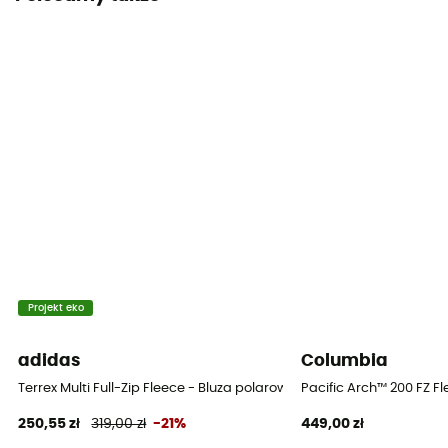
Nie
Kieszenie
2 kieszenie
Materiały
55 % polyester recyclé, 45 % polyester
Poziom ciepła
Midweight
Gramatura (g/m2)
420 g/m²
Projekt eko
adidas
Columbia
Terrex Multi Full-Zip Fleece - Bluza polarowa meska
Pacific Arch™ 200 FZ F
250,55 zł
319,00 zł
-21%
449,00 zł