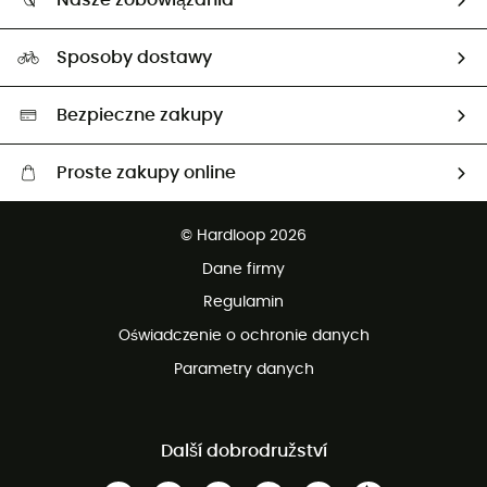
Nasze zobowiązania
HardGuides
Przewodnik po rozmiarach
Nasz ślad węglowy
Ambasadorzy
Sposoby dostawy
Neutralność węglowa
Wybrane produkty eko
Bezpieczne zakupy
Proste zakupy online
Darmowa dostawa od 750 zł
© Hardloop 2026
100 dni na bezpłatny zwrot
Dane firmy
obsługi klienta
Regulamin
Oświadczenie o ochronie danych
Parametry danych
Další dobrodružství