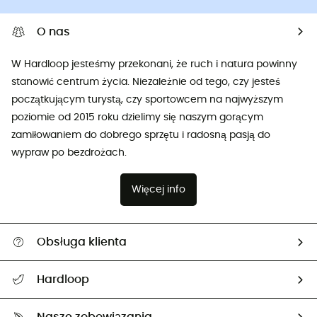
O nas
W Hardloop jesteśmy przekonani, że ruch i natura powinny
stanowić centrum życia. Niezależnie od tego, czy jesteś
początkującym turystą, czy sportowcem na najwyższym
poziomie od 2015 roku dzielimy się naszym gorącym
zamiłowaniem do dobrego sprzętu i radosną pasją do
wypraw po bezdrożach.
Więcej info
Obsługa klienta
Pomoc i kontakt
Hardloop
Śledzenie przesyłki
O nas
Zwrot artykułów i zwrot środków