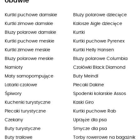
obuwie
Kurtki puchowe damskie
Bluzy polarowe dziecięce
Kurtki zimowe damskie
Kalosze Aigle dziecięce
Bluzy polarowe damskie
Kurtki
Kurtki puchowe meskie
Kurtki puchowe Pyrenex
Kurtki zimowe meskie
Kurtki Helly Hansen
Bluzy polarowe meskie
Bluzy polarowe Columbia
Namioty
Czołówki Black Diamond
Maty samopompujące
Buty Meindl
Latarki czołowe
Plecaki Dakine
Śpiwory
Spodenki kolarskie Assos
Kuchenki turystyczne
Kaski Giro
Plecaki turystyczne
Kurtki puchowe Rab
Czekany
Uprzęże dla psa
Buty turystyczne
Smycze dla psa
Buty trailowe
Torby rowerowe na bagażnik