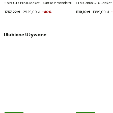
Spitz GTX Pro II Jacket - Kurtka z membraną damska
L.I.M Critus GTX Jack
Mimic Silver 100 % polyester recyclé
1757,22 zł
2929,00 zł
-40%
1119,10 zł
1399,00 zł
Otwory wentylacyjne na suwak
Nie
Ulubione Używane