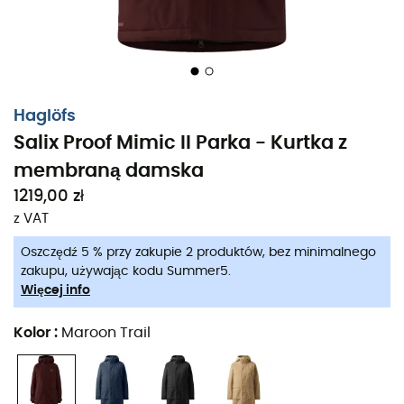
dostosować ochronę do warunków pogodowych. Z
Salix
Proof Mimic II Parka
każda wyprawa staje się
komfortową
i
stylową
przygodą, prawie jakbyś miała
czas w kieszeni!
Wiatroodporna i wodoodporna PROOF™ z poliestru
Haglöfs
z recyklingu
Salix Proof Mimic II Parka - Kurtka z
Izolacja z arkusza Mimic SILVER z poliestru z
membraną damska
recyklingu oferująca doskonały stosunek wagi do
1219,00 zł
ciepła
z VAT
Regulowany kaptur
Oszczędź 5 % przy zakupie 2 produktów, bez minimalnego
zakupu, używając kodu Summer5.
Dwie przednie kieszenie i jedna zapinana na zamek
Więcej info
Regulowane mankiety
Kolor
:
Maroon Trail
Membrana: PROOF 2L, 100 % poliester z recyklingu,
75 D - 150 g/m²