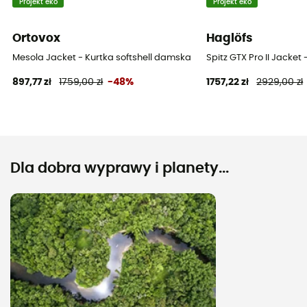
Projekt eko
Projekt eko
Ortovox
Haglöfs
Mesola Jacket - Kurtka softshell damska
Spitz GTX Pro II Jack
897,77 zł
1759,00 zł
-48%
1757,22 zł
2929,00 zł
Dla dobra wyprawy i planety...