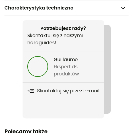
Charakterystyka techniczna
Polecane dla
Turystyka piesza / Codzienny użytek / Sporty zimowe
Potrzebujesz rady?
Skontaktuj się z naszymi
Rodzaj
hardguides!
Kobiety
Guillaume
Ciężar
Ekspert ds.
906 g
produktów
Nazwa produktu
Skontaktuj się przez e-mail
Salix Proof Mimic II Parka
Budowa ubrania
2 warstwy
Membrana
Polecamy także