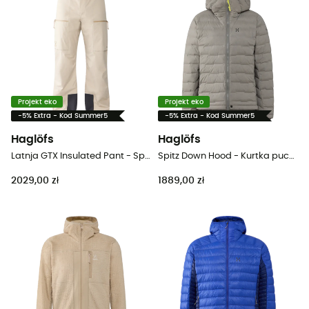
Projekt eko
Projekt eko
-5% Extra - Kod Summer5
-5% Extra - Kod Summer5
Haglöfs
Haglöfs
Latnja GTX Insulated Pant - Spodnie narciarskie męskie
Spitz Down Hood - Kurtka puchowa damski
2029,00 zł
1889,00 zł