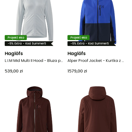
Projekt eko
Projekt eko
-5% Extra - Kod Summer5
-5% Extra - Kod Summer5
Haglöfs
Haglöfs
L.I.M Mid Multi II Hood - Bluza polarowa damska
Alper Proof Jacket - Kurtka z membraną meska
539,00 zł
1579,00 zł