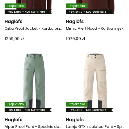
Projekt eko
Projekt eko
-5% Extra - Kod Summer5
-5% Extra - Kod Summer5
Haglöfs
Haglöfs
Ozka Proof Jacket - Kurtka przeciwdeszczowa damska
Mimic Alert Hood - Kurtka męski
1259,00 zł
1079,00 zł
Projekt eko
Projekt eko
-5% Extra - Kod Summer5
-5% Extra - Kod Summer5
Haglöfs
Haglöfs
Alper Proof Pant - Spodnie damskie alpinistyczne
Latnja GTX Insulated Pant - Spodnie narciarskie damskie