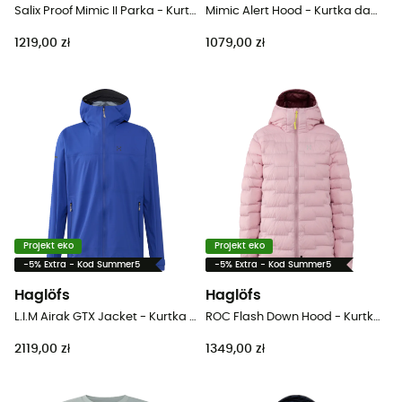
Salix Proof Mimic II Parka - Kurtka z membraną meska
Mimic Alert Hood - Kurtka damski
1219,00 zł
1079,00 zł
Projekt eko
Projekt eko
-5% Extra - Kod Summer5
-5% Extra - Kod Summer5
Haglöfs
Haglöfs
L.I.M Airak GTX Jacket - Kurtka z membraną meska
ROC Flash Down Hood - Kurtka damski
2119,00 zł
1349,00 zł