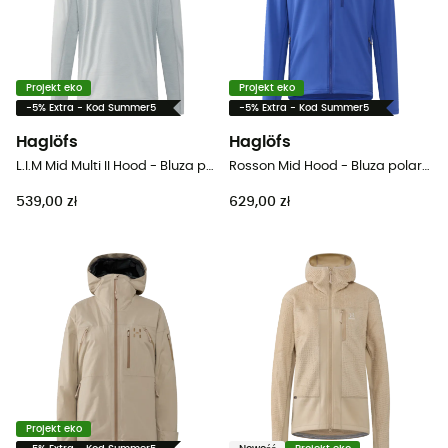
Projekt eko
Projekt eko
-5% Extra - Kod Summer5
-5% Extra - Kod Summer5
Haglöfs
Haglöfs
L.I.M Mid Multi II Hood - Bluza polarowa meska
Rosson Mid Hood - Bluza polarowa meska
539,00 zł
629,00 zł
Projekt eko