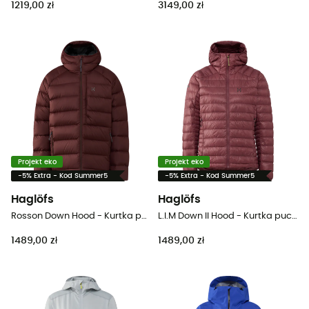
1219,00 zł
3149,00 zł
Projekt eko
Projekt eko
-5% Extra - Kod Summer5
-5% Extra - Kod Summer5
Haglöfs
Haglöfs
Rosson Down Hood - Kurtka puchowa meski
L.I.M Down II Hood - Kurtka puchowa damski
1489,00 zł
1489,00 zł