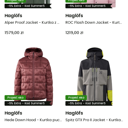
Projekt eko
Projekt eko
-5% Extra - Kod Summer5
-5% Extra - Kod Summer5
Haglöfs
Haglöfs
Alper Proof Jacket - Kurtka z membraną damska
ROC Flash Down Jacket - Kurtka puchowa damski
1579,00 zł
1219,00 zł
Projekt eko
Projekt eko
-5% Extra - Kod Summer5
-5% Extra - Kod Summer5
Haglöfs
Haglöfs
Hede Down Hood - Kurtka puchowa damski
Spitz GTX Pro II Jacket - Kurtka przeciwdeszczowa meska