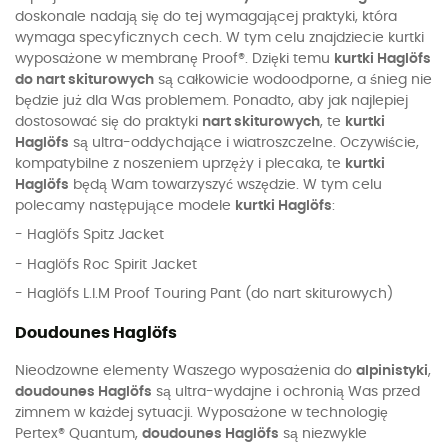
doskonale nadają się do tej wymagającej praktyki, która
wymaga specyficznych cech. W tym celu znajdziecie kurtki
wyposażone w membranę Proof®. Dzięki temu
kurtki Haglöfs
do nart skiturowych
są całkowicie wodoodporne, a śnieg nie
będzie już dla Was problemem. Ponadto, aby jak najlepiej
dostosować się do praktyki
nart skiturowych
, te
kurtki
Haglöfs
są ultra-oddychające i wiatroszczelne. Oczywiście,
kompatybilne z noszeniem uprzęży i plecaka, te
kurtki
Haglöfs
będą Wam towarzyszyć wszędzie. W tym celu
polecamy następujące modele
kurtki Haglöfs
:
- Haglöfs Spitz Jacket
- Haglöfs Roc Spirit Jacket
- Haglöfs L.I.M Proof Touring Pant (do nart skiturowych)
Doudounes Haglöfs
Nieodzowne elementy Waszego wyposażenia do
alpinistyki
,
doudounes Haglöfs
są ultra-wydajne i ochronią Was przed
zimnem w każdej sytuacji. Wyposażone w technologię
Pertex® Quantum,
doudounes Haglöfs
są niezwykle