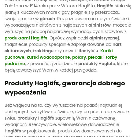
Założona w 1914 roku przez Wiktora Haglöfa,
Haglöfs
stała się
jedną z kluczowych marek, gdy pragnie się przekraczać
swoje granice w
górach
. Rozpoznawana na całym świecie i
wyposażająca niektórych z najlepszych
alpinistów
, możecie
wyruszyć na podbój najbardziej wymagających szczytów z
produktami Haglöfs
. Oprócz wspinaczki
alpinistycznej
,
znajdziecie produkty specjalnie zaprojektowane do
nart
skiturowych
,
trekkingu
czy nawet
lifestyle'u
.
Kurtki
puchowe
,
kurtki wodoodporne
,
polary
,
plecaki
,
torby
podróżne
, z pewnością znajdziecie
produkty Haglöfs
, które
będą towarzyszyć Wam w każdej przygodzie.
Produkty Haglöfs, gwarancja dobrego
wyposażenia
Bez względu na to, czy wyruszacie na podbój najtrudniej
dostępnych szczytów na świecie, czy po prostu odkrywacie
świat,
produkty Haglöfs
zapewnią Wam niezrównaną
wydajność. Rzeczywiście, wielowiekowe doświadczenie
Haglöfs
w projektowaniu produktów dostosowanych do