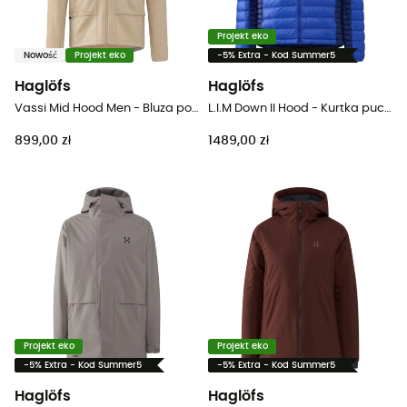
Projekt eko
Nowość
Projekt eko
-5% Extra - Kod Summer5
Haglöfs
Haglöfs
Vassi Mid Hood Men - Bluza polarowa meska
L.I.M Down II Hood - Kurtka puchowa meski
899,00 zł
1489,00 zł
Projekt eko
Projekt eko
-5% Extra - Kod Summer5
-5% Extra - Kod Summer5
Haglöfs
Haglöfs