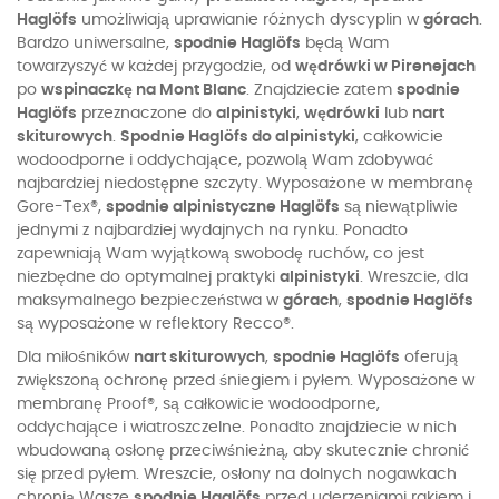
Haglöfs
umożliwiają uprawianie różnych dyscyplin w
górach
.
Bardzo uniwersalne,
spodnie Haglöfs
będą Wam
towarzyszyć w każdej przygodzie, od
wędrówki w Pirenejach
po
wspinaczkę na Mont Blanc
. Znajdziecie zatem
spodnie
Haglöfs
przeznaczone do
alpinistyki
,
wędrówki
lub
nart
skiturowych
.
Spodnie Haglöfs do alpinistyki
, całkowicie
wodoodporne i oddychające, pozwolą Wam zdobywać
najbardziej niedostępne szczyty. Wyposażone w membranę
Gore-Tex®,
spodnie alpinistyczne Haglöfs
są niewątpliwie
jednymi z najbardziej wydajnych na rynku. Ponadto
zapewniają Wam wyjątkową swobodę ruchów, co jest
niezbędne do optymalnej praktyki
alpinistyki
. Wreszcie, dla
maksymalnego bezpieczeństwa w
górach
,
spodnie Haglöfs
są wyposażone w reflektory Recco®.
Dla miłośników
nart skiturowych
,
spodnie Haglöfs
oferują
zwiększoną ochronę przed śniegiem i pyłem. Wyposażone w
membranę Proof®, są całkowicie wodoodporne,
oddychające i wiatroszczelne. Ponadto znajdziecie w nich
wbudowaną osłonę przeciwśnieżną, aby skutecznie chronić
się przed pyłem. Wreszcie, osłony na dolnych nogawkach
chronią Wasze
spodnie Haglöfs
przed uderzeniami rakiem i