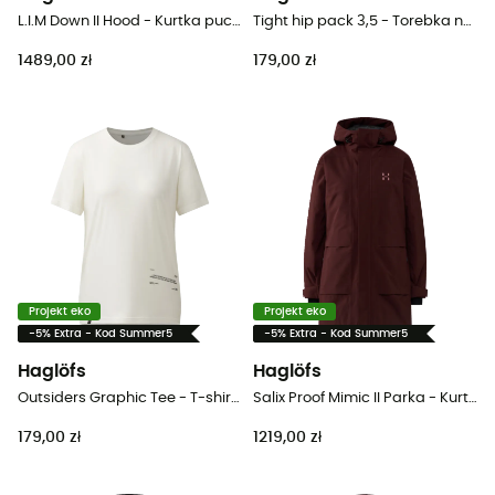
L.I.M Down II Hood - Kurtka puchowa meski
Tight hip pack 3,5 - Torebka nerka
1489,00 zł
179,00 zł
Projekt eko
Projekt eko
-5% Extra - Kod Summer5
-5% Extra - Kod Summer5
Haglöfs
Haglöfs
Outsiders Graphic Tee - T-shirt damski
Salix Proof Mimic II Parka - Kurtka z membraną damska
179,00 zł
1219,00 zł