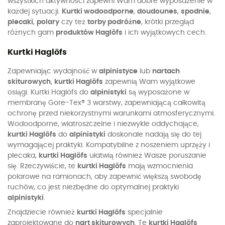
wszystkich aktywności zapewni Wam dobre wyposażenie w
każdej sytuacji.
Kurtki wodoodporne
,
doudounes
,
spodnie
,
plecaki
,
polary
czy też
torby podróżne
, krótki przegląd
różnych gam
produktów Haglöfs
i ich wyjątkowych cech.
Kurtki Haglöfs
Zapewniając wydajność w
alpinistyce
lub
nartach
skiturowych
,
kurtki Haglöfs
zapewnią Wam wyjątkowe
osiągi. Kurtki Haglöfs do
alpinistyki
są wyposażone w
membranę Gore-Tex® 3 warstwy, zapewniającą całkowitą
ochronę przed niekorzystnymi warunkami atmosferycznymi.
Wodoodporne, wiatroszczelne i niezwykle oddychające,
kurtki Haglöfs
do
alpinistyki
doskonale nadają się do tej
wymagającej praktyki. Kompatybilne z noszeniem uprzęży i
plecaka,
kurtki Haglöfs
ułatwią również Wasze poruszanie
się. Rzeczywiście, te
kurtki Haglöfs
mają wzmocnienia
polarowe na ramionach, aby zapewnić większą swobodę
ruchów, co jest niezbędne do optymalnej praktyki
alpinistyki
.
Znajdziecie również
kurtki Haglöfs
specjalnie
zaprojektowane do
nart skiturowych
. Te
kurtki Haglöfs