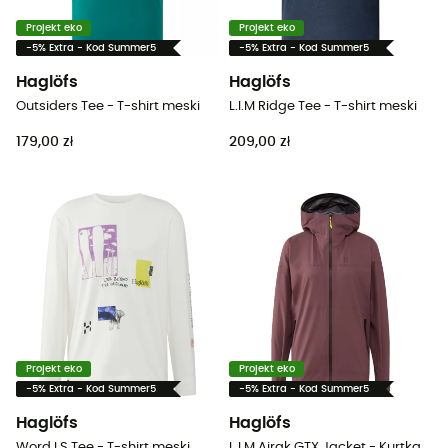
Projekt eko
Projekt eko
-5% Extra - Kod Summer5
-5% Extra - Kod Summer5
Haglöfs
Haglöfs
Outsiders Tee - T-shirt meski
L.I.M Ridge Tee - T-shirt meski
179,00 zł
209,00 zł
Projekt eko
Projekt eko
-5% Extra - Kod Summer5
-5% Extra - Kod Summer5
Haglöfs
Haglöfs
Word LS Tee - T-shirt meski
L.I.M Airak GTX Jacket - Kurtka z membraną damska