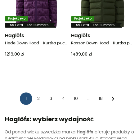
Projekt eko
Projekt eko
-5% Extra - Kod Summer5
-5% Extra - Kod Summer5
Haglöfs
Haglöfs
Hede Down Hood - Kurtka puchowa meski
Rosson Down Hood - Kurtka puchowa meski
1219,00 zł
1489,00 zł
1
2
3
4
10
18
...
Haglöfs: wybierz wydajność
Od ponad wieku szwedzka marka
Haglöfs
oferuje produkty o
niezrównanej wydajności na rynku sprzętu outdoorowego.