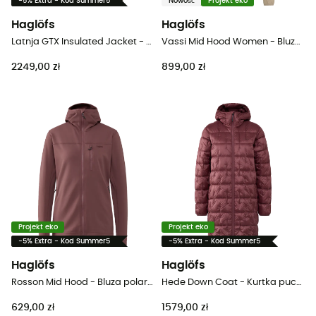
-5% Extra - Kod Summer5
Nowość
Projekt eko
Haglöfs
Haglöfs
Latnja GTX Insulated Jacket - Kurtka narciarska damska
Vassi Mid Hood Women - Bluza polarowa damska
2249,00 zł
899,00 zł
Projekt eko
Projekt eko
-5% Extra - Kod Summer5
-5% Extra - Kod Summer5
Haglöfs
Haglöfs
Rosson Mid Hood - Bluza polarowa damska
Hede Down Coat - Kurtka puchowa damski
629,00 zł
1579,00 zł