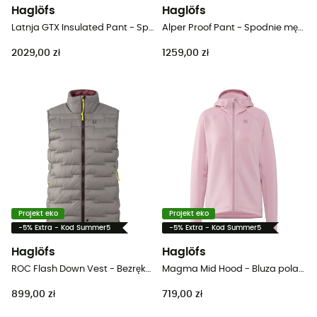
Haglöfs
Haglöfs
Latnja GTX Insulated Pant - Spodnie narciarskie damskie
Alper Proof Pant - Spodnie męskie alpinistyczne
2029,00 zł
1259,00 zł
Projekt eko
Projekt eko
-5% Extra - Kod Summer5
-5% Extra - Kod Summer5
Haglöfs
Haglöfs
ROC Flash Down Vest - Bezrękawnik puchowy damski
Magma Mid Hood - Bluza polarowa damska
899,00 zł
719,00 zł