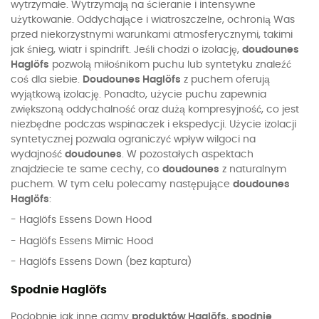
wytrzymałe. Wytrzymają na ścieranie i intensywne
użytkowanie. Oddychające i wiatroszczelne, ochronią Was
przed niekorzystnymi warunkami atmosferycznymi, takimi
jak śnieg, wiatr i spindrift. Jeśli chodzi o izolację,
doudounes
Haglöfs
pozwolą miłośnikom puchu lub syntetyku znaleźć
coś dla siebie.
Doudounes Haglöfs
z puchem oferują
wyjątkową izolację. Ponadto, użycie puchu zapewnia
zwiększoną oddychalność oraz dużą kompresyjność, co jest
niezbędne podczas wspinaczek i ekspedycji. Użycie izolacji
syntetycznej pozwala ograniczyć wpływ wilgoci na
wydajność
doudounes
. W pozostałych aspektach
znajdziecie te same cechy, co
doudounes
z naturalnym
puchem. W tym celu polecamy następujące
doudounes
Haglöfs
:
- Haglöfs Essens Down Hood
- Haglöfs Essens Mimic Hood
- Haglöfs Essens Down (bez kaptura)
Spodnie Haglöfs
Podobnie jak inne gamy
produktów Haglöfs
,
spodnie