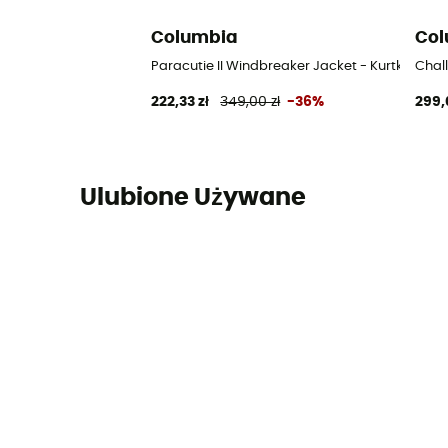
Columbia
Col
Paracutie II Windbreaker Jacket - Kurtka wi
Chal
222,33 zł
349,00 zł
-36%
299,
Ulubione Używane