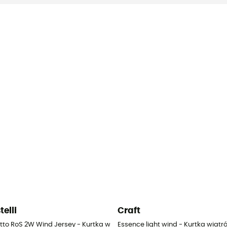
telli
Craft
atrówka damska
etto RoS 2W Wind Jersey - Kurtka wiatrówka rowerowa damska
Essence light wind - Kurtka wia