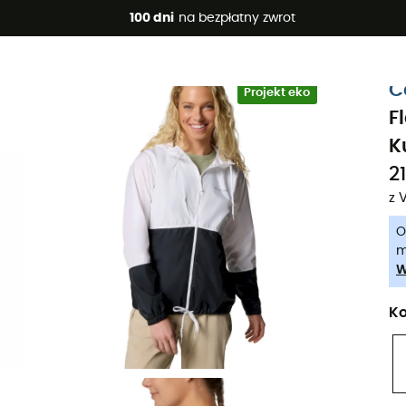
 promocje 🔥 -5% DODATKOWO przy zakupie 2 produktów*, kod 
100 dni
na bezpłatny zwrot
-5% Extra - Kod Summer5
C
Projekt eko
F
K
21
z 
O
m
W
Ko