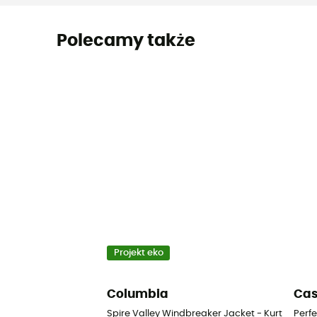
Polecamy także
Projekt eko
Columbia
Cas
Spire Valley Windbreaker Jacket - Kurtka wi
Perf