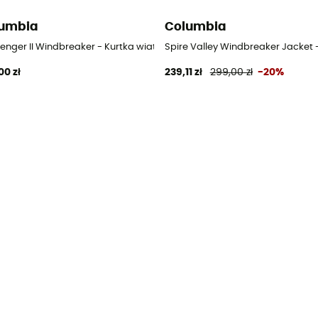
umbia
Columbia
atrówka damska
lenger II Windbreaker - Kurtka wiatrówka damska
Spire Valley Windbreaker Jacket
00 zł
239,11 zł
299,00 zł
-20%