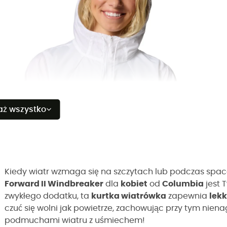
aż wszystko
Kiedy wiatr wzmaga się na szczytach lub podczas spac
Forward II Windbreaker
dla
kobiet
od
Columbia
jest 
zwykłego dodatku, ta
kurtka wiatrówka
zapewnia
lek
czuć się wolni jak powietrze, zachowując przy tym nienag
podmuchami wiatru z uśmiechem!