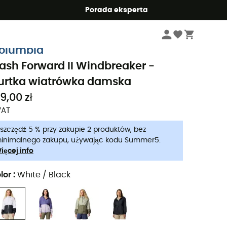
Summer5
Porada eksperta
Kobiety
Kurtki damskie
Kurtki wiatrówki damskie
olumbia
lash Forward II Windbreaker -
urtka wiatrówka damska
9,00 zł
VAT
szczędź 5 % przy zakupie 2 produktów, bez
inimalnego zakupu, używając kodu Summer5.
ięcej info
lor
:
White / Black