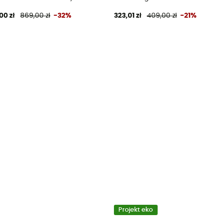
00 zł
869,00 zł
-32%
323,01 zł
409,00 zł
-21%
Projekt eko