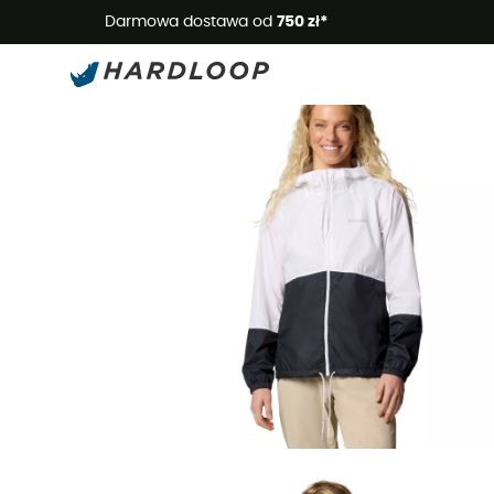
Letnie
Darmowa dostawa od
750 zł*