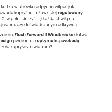
 kurtka wiatrówka odpycha wilgoć jak
powodu kapryśnej mżawki. Jej
regulowany
Ci w pełni cieszyć się każdą chwilą na
wicjuszem, czy doświadczonym odkrywcą.
ężarem,
Flash Forward II Windbreaker
łatwo
design
gwarantuje
optymalną swobodę
ć czoła kapryśnym wiatrom?