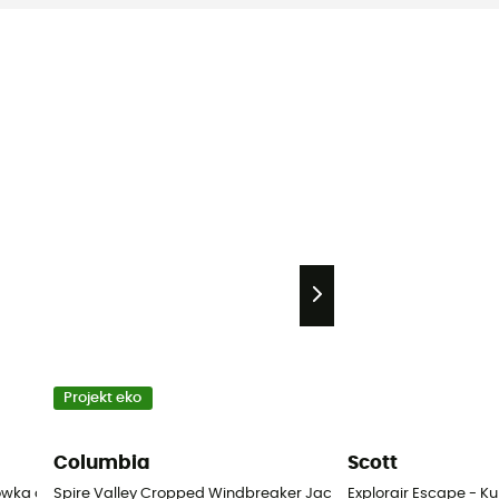
Projekt eko
Columbia
Scott
trówka damska
Spire Valley Cropped Windbreaker Jacket - Kurtka wiatrówk
Explorair Escape - 