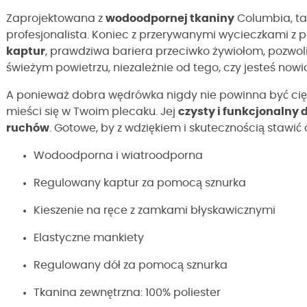
Zaprojektowana z
wodoodpornej tkaniny
Columbia, ta
profesjonalista. Koniec z przerywanymi wycieczkami z 
kaptur
, prawdziwa bariera przeciwko żywiołom, pozwoli 
świeżym powietrzu, niezależnie od tego, czy jesteś no
A ponieważ dobra wędrówka nigdy nie powinna być ci
mieści się w Twoim plecaku. Jej
czysty i funkcjonalny 
ruchów
. Gotowe, by z wdziękiem i skutecznością stawi
Wodoodporna i wiatroodporna
Regulowany kaptur za pomocą sznurka
Kieszenie na ręce z zamkami błyskawicznymi
Elastyczne mankiety
Regulowany dół za pomocą sznurka
Tkanina zewnętrzna: 100% poliester