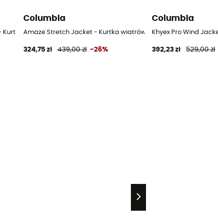
Columbia
Columbia
 - Kurtka wiatrówka damska
Amaze Stretch Jacket - Kurtka wiatrówka damska
Khyex Pro Wind Jack
324,75 zł
439,00 zł
-26%
392,23 zł
529,00 zł