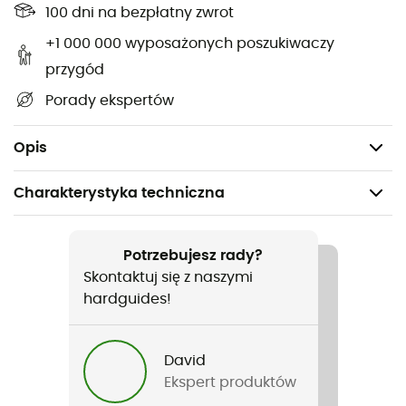
100 dni na bezpłatny zwrot
przechowywania.
+1 000 000 wyposażonych poszukiwaczy
Zastosowania: optymalny śpiwór letni do
przygód
biwakowania w namiocie, przyczepie kempingowej,
Porady ekspertów
namiocie dachowym, kamperze oraz na szlaku
Camino de Santiago, wędrówkach trekkingowych i
MTB.
Opis
Charakterystyka techniczna
Polecane dla
Turystyka piesza / Trekking / Kemping / Biwakowanie
Potrzebujesz rady?
Skontaktuj się z naszymi
Rodzaj
hardguides!
Mężczyźni / Kobiety
David
Nazwa produktu
Ekspert produktów
Biopod Downwool Summer Comfort