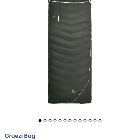
idealnie dopasowuje się do kształtu głowy. Gdy jest
zimno, pozostaje tylko mały otwór na twarz, co
zmniejsza utratę ciepła w okolicy twarzy.
Kieszenie wewnętrzne i zewnętrzne: na wartościowe
przedmioty i rzeczy, które chcesz mieć blisko siebie.
Zamek błyskawiczny z blokadą dwukierunkową:
zamek można otwierać i zamykać z każdej strony
oraz od wewnątrz i na zewnątrz. Dzięki
automatycznej blokadzie nie otworzy się
przypadkowo.
Biały zamek błyskawiczny: aby łatwiej go znaleźć w
ciemności.
Zamek błyskawiczny z zabezpieczeniem przed
zaciśnięciem i solidnym paskiem pod zamkiem:
umożliwia łatwiejszą obsługę zamka bez
Grüezi Bag
przycinania tkaniny zewnętrznej.