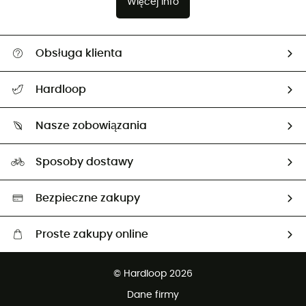
Więcej info
Obsługa klienta
Pomoc i kontakt
Hardloop
Śledzenie przesyłki
O nas
Zwrot artykułów i zwrot środków
Nasze zobowiązania
HardGuides
Przewodnik po rozmiarach
Nasz ślad węglowy
Ambasadorzy
Sposoby dostawy
Neutralność węglowa
Wybrane produkty eko
Bezpieczne zakupy
Proste zakupy online
Darmowa dostawa od 750 zł
© Hardloop 2026
100 dni na bezpłatny zwrot
Dane firmy
obsługi klienta