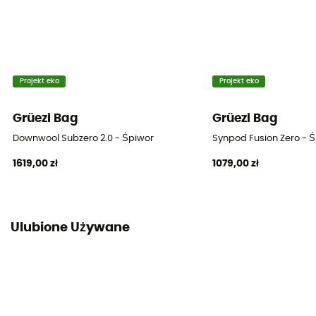
Pokrowiec
W komplecie
Technologie
Projekt eko
Projekt eko
DownWool®
Grüezi Bag
Grüezi Bag
Matériau
Downwool Subzero 2.0 - Śpiwor
Synpod Fusion Zero - 
[Extérieur] Nylon 20D [Intérieur] Nylon 20D
1619,00 zł
1079,00 zł
Pouvoir gonflant
650
Ulubione Używane