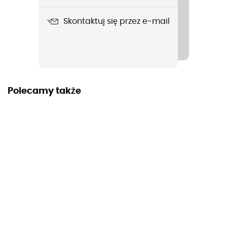
Rodzaj puchu
Skontaktuj się przez e-mail
Gęsi / Laine
Etykieta
Oeko-Tex / Responsible Down Standard / Z recyklingu
/ Gwarantowane pochodzenie europejskie / PFC-Free
Polecamy także
Kaptur
Tak
Kształt
Prostokątny
Pora roku
3 sezony
Izolacja
Hybride