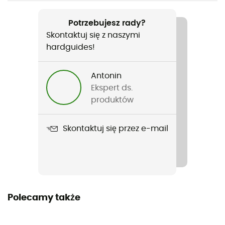
Polecane dla
Alpinizm / Skialpinizm
Potrzebujesz rady?
Skontaktuj się z naszymi
Rodzaj
hardguides!
Mężczyźni
Antonin
Ciężar
Ekspert ds.
560 g
produktów
Nazwa produktu
Skontaktuj się przez e-mail
LO ROC Mono Proof Jacket
Nieprzemakalność
Yes
Współczynnik Schmerbera
Polecamy także
10 000 mm