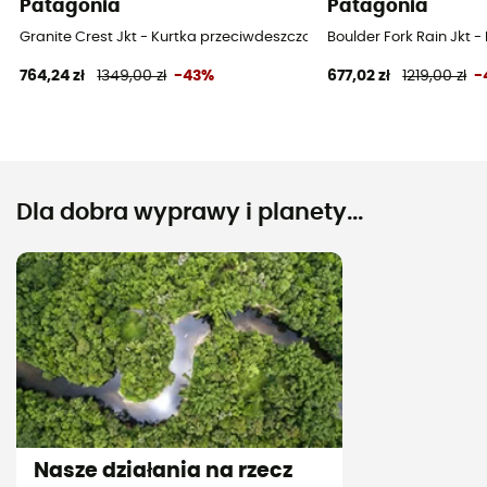
Patagonia
Patagonia
Granite Crest Jkt - Kurtka przeciwdeszczowa meska
Boulder Fork Rain Jkt
764,24 zł
1349,00 zł
-43%
677,02 zł
1219,00 zł
-
Dla dobra wyprawy i planety...
Nasze działania na rzecz