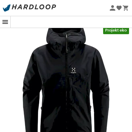
Letnie promocje 🔥 -5% DODATKOWO przy zakupie 2
produktów*, kod Summer5
-5% Extra - Kod Summer5
Projekt eko