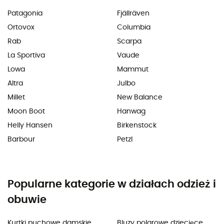
Patagonia
Fjällräven
Ortovox
Columbia
Rab
Scarpa
La Sportiva
Vaude
Lowa
Mammut
Altra
Julbo
Millet
New Balance
Moon Boot
Hanwag
Helly Hansen
Birkenstock
Barbour
Petzl
Popularne kategorie w działach odzież i
obuwie
Kurtki puchowe damskie
Bluzy polarowe dziecięce