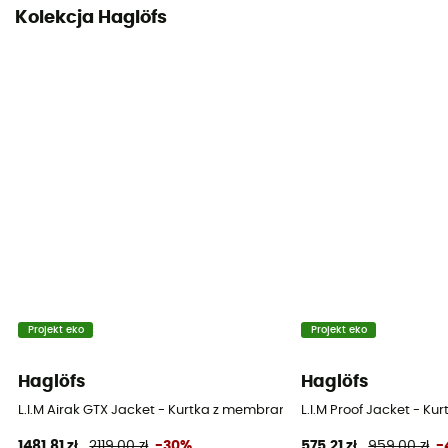
Kolekcja Haglöfs
Projekt eko
Projekt eko
Haglöfs
Haglöfs
L.I.M Airak GTX Jacket - Kurtka z membraną meska
L.I.M Proof Jacket - 
1481,81 zł
2119,00 zł
-30%
575,21 zł
959,00 zł
-