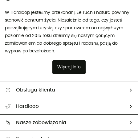
W Hardloop jesteśmy przekonani, że ruch i natura powinny
stanowić centrum życia. Niezależnie od tego, czy jesteś
początkującym turystą, czy sportowcem na najwyższym
poziomie od 2015 roku dzielimy się naszym gorącym
zamiłowaniem do dobrego sprzętu i radosną pasją do
wypraw po bezdrożach.
Więcej info
Obsługa klienta
Pomoc i kontakt
Hardloop
Śledzenie przesyłki
O nas
Zwrot artykułów i zwrot środków
Nasze zobowiązania
HardGuides
Przewodnik po rozmiarach
Nasz ślad węglowy
Ambasadorzy