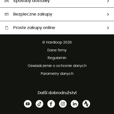
Sposoby dostawy
Neutralność węglowa
Wybrane produkty eko
Bezpieczne zakupy
Proste zakupy online
Darmowa dostawa od 750 zł
© Hardloop 2026
100 dni na bezpłatny zwrot
Dane firmy
obsługi klienta
Regulamin
Oświadczenie o ochronie danych
Parametry danych
Další dobrodružství