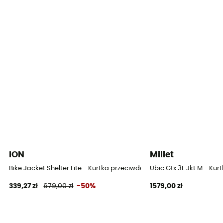
Poziom oddychalności
10 000 g/m²/24 h
Wiatroszczelne
Oui
Krój
Standard
Etykieta
Bluesign / Z recyklingu / PFC-Free
Kaptur
ION
Millet
Tak
Bike Jacket Shelter Lite - Kurtka przeciwdeszczowa
Ubic Gtx 3L Jkt M - K
339,27 zł
679,00 zł
-50%
1579,00 zł
Materiały
100 % Polyester recyclé