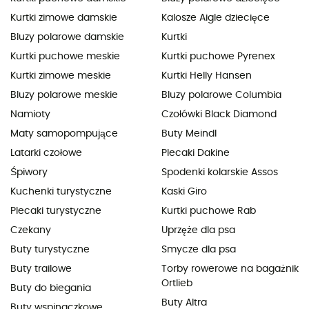
Kurtki zimowe damskie
Kalosze Aigle dziecięce
Bluzy polarowe damskie
Kurtki
Kurtki puchowe meskie
Kurtki puchowe Pyrenex
Kurtki zimowe meskie
Kurtki Helly Hansen
Bluzy polarowe meskie
Bluzy polarowe Columbia
Namioty
Czołówki Black Diamond
Maty samopompujące
Buty Meindl
Latarki czołowe
Plecaki Dakine
Śpiwory
Spodenki kolarskie Assos
Kuchenki turystyczne
Kaski Giro
Plecaki turystyczne
Kurtki puchowe Rab
Czekany
Uprzęże dla psa
Buty turystyczne
Smycze dla psa
Buty trailowe
Torby rowerowe na bagażnik
Ortlieb
Buty do biegania
Buty Altra
Buty wspinaczkowe