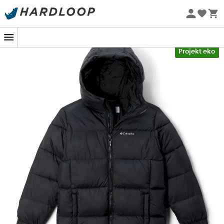
Letnie promocje 🔥 -5% DODATKOWO przy zakupie 2
produktów*, kod Summer5
-5% Extra - Kod Summer5
Projekt eko
Kiedy Twoje
dzieci
wybierają się na swoją pierwszą