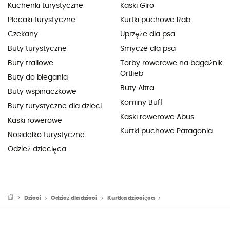
Kuchenki turystyczne
Kaski Giro
Plecaki turystyczne
Kurtki puchowe Rab
Czekany
Uprzęże dla psa
Buty turystyczne
Smycze dla psa
Buty trailowe
Torby rowerowe na bagażnik
Ortlieb
Buty do biegania
Buty Altra
Buty wspinaczkowe
Kominy Buff
Buty turystyczne dla dzieci
Kaski rowerowe Abus
Kaski rowerowe
Kurtki puchowe Patagonia
Nosidełko turystyczne
Odzież dziecięca
Dzieci
Odzież dla dzieci
Kurtka dziecięca
Kurtki puchowe dzieci