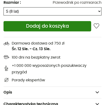
chroni przed lekkim deszczem i figlarnymi płatkami
Rozmiar
:
Przewodnik po rozmiarach
śniegu. Pozwól swoim dzieciom założyć tę kurtkę i
odkrywać bez końca, z
komfortem
i ochroną. W końcu
eksploracja powinna zawsze iść w parze z przyjemnością
i bezpieczeństwem.
Dodaj do koszyka
Technologia Thermarator™: Lekka izolacja
syntetyczna 100% poliester
Darmowa dostawa od 750 zł
Hydrofobowe wykończenie (DWR) bez PFAS
Śr. 12 Sie.
-
Cz. 13 Sie.
przyjazne dla środowiska
100 dni na bezpłatny zwrot
Ochrona podbródka
+1 000 000 wyposażonych poszukiwaczy
przygód
Kieszenie na ręce zapinane na zamek
Porady ekspertów
Elastyczne mankiety
Skład: 100% nylon 210T tafta, 100% poliester
Opis
Charakterystyka techniczna