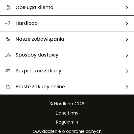
Obsługa klienta
Pomoc i kontakt
Hardloop
Śledzenie przesyłki
O nas
Zwrot artykułów i zwrot środków
Nasze zobowiązania
HardGuides
Przewodnik po rozmiarach
Nasz ślad węglowy
Ambasadorzy
Sposoby dostawy
Neutralność węglowa
Wybrane produkty eko
Bezpieczne zakupy
Proste zakupy online
Darmowa dostawa od 750 zł
© Hardloop 2026
100 dni na bezpłatny zwrot
Dane firmy
obsługi klienta
Regulamin
Oświadczenie o ochronie danych