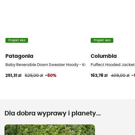
Projekt eko
Projekt eko
Patagonia
Columbia
Baby Reversible Down Sweater Hoody - Kurtka narciarska dziecięc
Puffect Hooded Jacket 
251,31 zł
629,00 zł
-60%
163,78 zł
409,00 zł
-
Dla dobra wyprawy i planety...