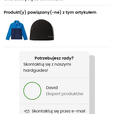
Polecane dla
Produkt(y) powiązany(-ne) z tym artykułem
Turystyka piesza / Trekking / Codzienny użytek /
Sporty zimowe
Rodzaj
Dzieci
Nazwa produktu
Potrzebujesz rady?
Puffect Hooded Jacket
Skontaktuj się z naszymi
hardguides!
Zastosowana technologia
Thermarator™
David
Nieprzemakalność
Ekspert produktów
Water-repellent
Etykieta
Skontaktuj się przez e-mail