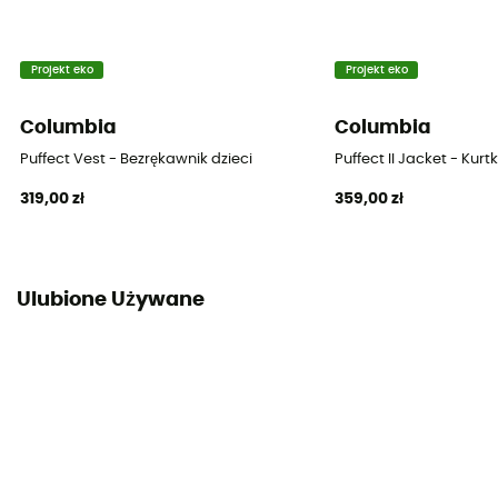
Projekt eko
Projekt eko
Columbia
Columbia
Puffect Vest - Bezrękawnik dzieci
Puffect II Jacket - Kurt
319,00 zł
359,00 zł
Ulubione Używane