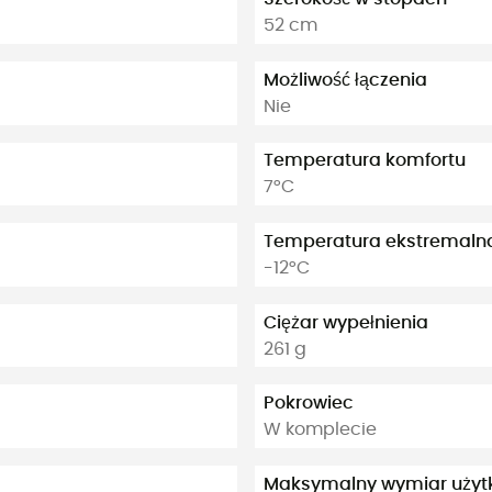
52 cm
Możliwość łączenia
Nie
Temperatura komfortu
7°C
Temperatura ekstremaln
-12°C
Ciężar wypełnienia
261 g
Pokrowiec
W komplecie
Maksymalny wymiar użyt