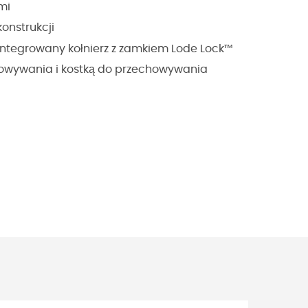
mi
onstrukcji
integrowany kołnierz z zamkiem Lode Lock™
owywania i kostką do przechowywania