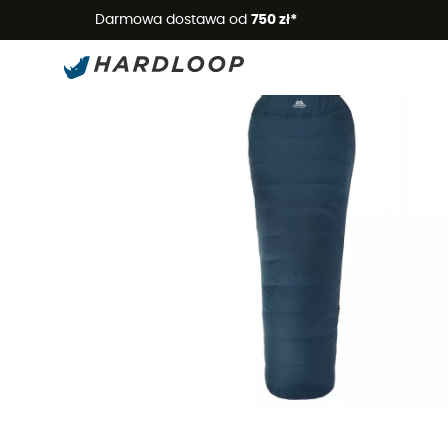
Letnie
Darmowa dostawa od
750 zł*