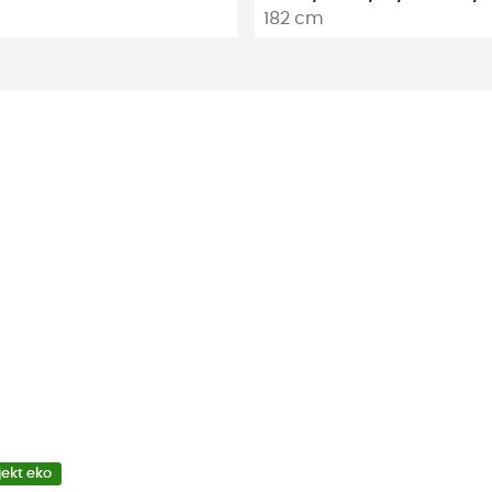
182 cm
jekt eko