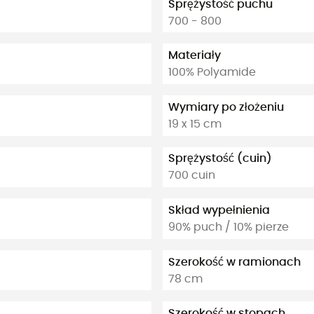
Sprężystość puchu
700 - 800
Materiały
100% Polyamide
Wymiary po złożeniu
19 x 15 cm
Sprężystość (cuin)
700 cuin
Skład wypełnienia
90% puch / 10% pierze
Szerokość w ramionach
78 cm
Szerokość w stopach