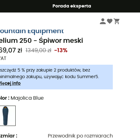
Summer5
Porada eksperta
Sprzęt kempingowy
Spanie kemping
Śpiwory
ountain Equipment
elium 250 - Śpiwor meski
69,07 zł
1349,00 zł
-13%
VAT
szczędź 5 % przy zakupie 2 produktów, bez
inimalnego zakupu, używając kodu Summer5.
ięcej info
lor
:
Majolica Blue
zmiar
:
Przewodnik po rozmiarach