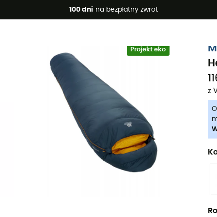
 promocje 🔥 -5% DODATKOWO przy zakupie 2 produktów*, kod 
100 dni
na bezpłatny zwrot
-5% Extra - Kod Summer5
M
Projekt eko
H
11
z 
O
m
W
Ko
Ro