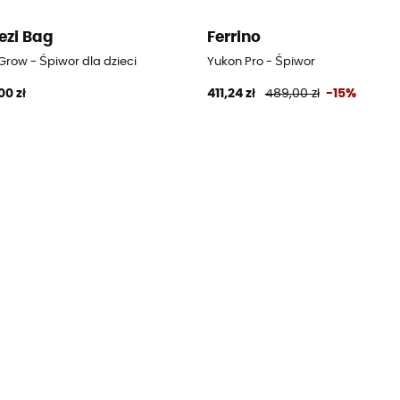
ezi Bag
Ferrino
Grow - Śpiwor dla dzieci
Yukon Pro - Śpiwor
00 zł
411,24 zł
489,00 zł
-15%
t