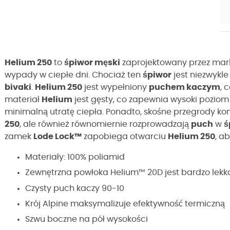
Helium 250
to
śpiwor męski
zaprojektowany przez ma
wypady w ciepłe dni. Chociaż ten
śpiwor
jest niezwykle 
bivaki
.
Helium 250
jest wypełniony
puchem kaczym
, 
materiał
Helium
jest gęsty, co zapewnia wysoki pozio
minimalną utratę ciepła. Ponadto, skośne przegrody ko
250
, ale również równomiernie rozprowadzają
puch
w
ś
zamek
Lode Lock™
zapobiega otwarciu
Helium 250
, a
Materiały: 100% poliamid
Zewnętrzna powłoka Helium™ 20D jest bardzo lekk
Czysty puch kaczy 90-10
Krój Alpine maksymalizuje efektywność termiczną
Szwu boczne na pół wysokości