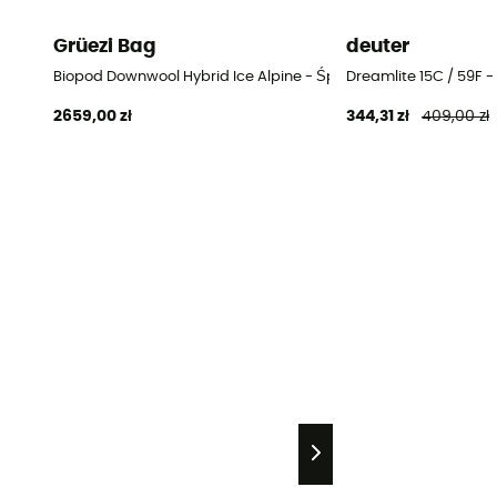
Grüezi Bag
deuter
Biopod Downwool Hybrid Ice Alpine - Śpiwor
Dreamlite 15C / 59F -
2659,00 zł
344,31 zł
409,00 zł