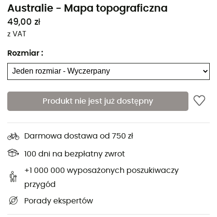
Australie - Mapa topograficzna
49,00 zł
z VAT
Rozmiar
:
Produkt nie jest już dostępny
Niezależnie od tego, czy planujesz kilka kilometrów, czy
długą wyprawę, mapa topograficzna IGN Australii będzie
cennym sojusznikiem w przygotowaniu i przeżywaniu
Darmowa dostawa od 750 zł
Twojej przygody. Dzięki dużej precyzji, ta mapa IGN
100 dni na bezpłatny zwrot
(skala 1:4 000 000) zawiera wszystkie niezbędne
szczegóły do poruszania się po szlakach i drogach
+1 000 000 wyposażonych poszukiwaczy
Australii oraz odkrywania jej licznych skarbów:
przygód
ukształtowanie terenu, cieki wodne, schroniska i inne
Porady ekspertów
godne uwagi miejsca... Poza Twoim zmysłem orientacji,
ta mapa turystyczna IGN jest naszym zdaniem