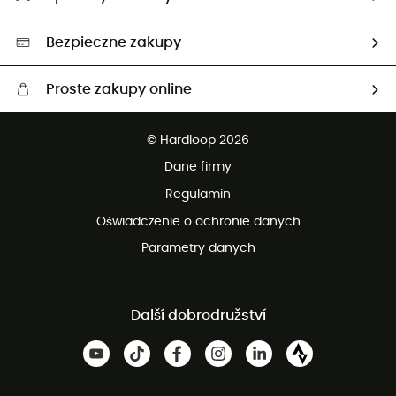
Neutralność węglowa
Wybrane produkty eko
Bezpieczne zakupy
Proste zakupy online
Darmowa dostawa od 750 zł
© Hardloop 2026
100 dni na bezpłatny zwrot
Dane firmy
obsługi klienta
Regulamin
Oświadczenie o ochronie danych
Parametry danych
Další dobrodružství