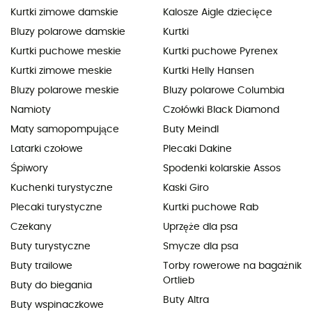
Kurtki zimowe damskie
Kalosze Aigle dziecięce
Bluzy polarowe damskie
Kurtki
Kurtki puchowe meskie
Kurtki puchowe Pyrenex
Kurtki zimowe meskie
Kurtki Helly Hansen
Bluzy polarowe meskie
Bluzy polarowe Columbia
Namioty
Czołówki Black Diamond
Maty samopompujące
Buty Meindl
Latarki czołowe
Plecaki Dakine
Śpiwory
Spodenki kolarskie Assos
Kuchenki turystyczne
Kaski Giro
Plecaki turystyczne
Kurtki puchowe Rab
Czekany
Uprzęże dla psa
Buty turystyczne
Smycze dla psa
Buty trailowe
Torby rowerowe na bagażnik
Ortlieb
Buty do biegania
Buty Altra
Buty wspinaczkowe