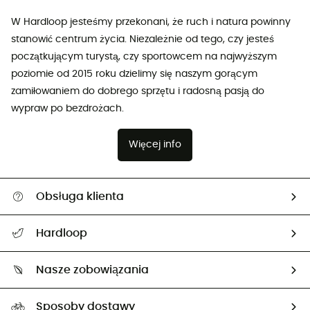
W Hardloop jesteśmy przekonani, że ruch i natura powinny
stanowić centrum życia. Niezależnie od tego, czy jesteś
początkującym turystą, czy sportowcem na najwyższym
poziomie od 2015 roku dzielimy się naszym gorącym
zamiłowaniem do dobrego sprzętu i radosną pasją do
wypraw po bezdrożach.
Więcej info
Obsługa klienta
Pomoc i kontakt
Hardloop
Śledzenie przesyłki
O nas
Zwrot artykułów i zwrot środków
Nasze zobowiązania
HardGuides
Przewodnik po rozmiarach
Nasz ślad węglowy
Ambasadorzy
Sposoby dostawy