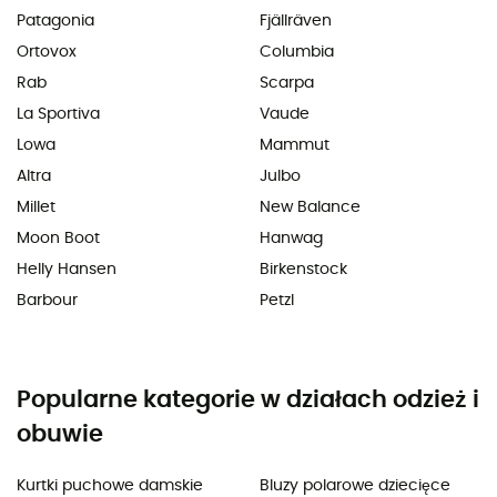
Patagonia
Fjällräven
Ortovox
Columbia
Rab
Scarpa
La Sportiva
Vaude
Lowa
Mammut
Altra
Julbo
Millet
New Balance
Moon Boot
Hanwag
Helly Hansen
Birkenstock
Barbour
Petzl
Popularne kategorie w działach odzież i
obuwie
Kurtki puchowe damskie
Bluzy polarowe dziecięce