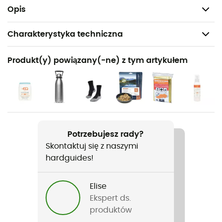
niezbędna w Twoim plecaku i w Twoich rękach!
Opis
Charakterystyka techniczna
Polecane dla
Produkt(y) powiązany(-ne) z tym artykułem
Turystyka piesza / Trekking / Podróże
Nazwa produktu
Australie
Język
Potrzebujesz rady?
Francuski
Skontaktuj się z naszymi
hardguides!
Elise
Ekspert ds.
produktów