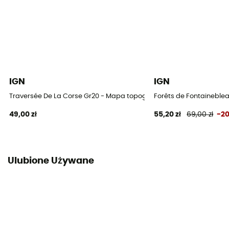
IGN
IGN
Traversée De La Corse Gr20 - Mapa topograficzna
Forêts de Fontaineblea
49,00 zł
55,20 zł
69,00 zł
-2
Ulubione Używane