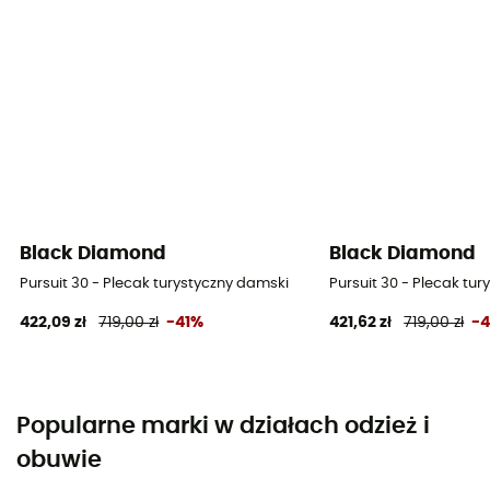
Black Diamond
Black Diamond
Pursuit 30 - Plecak turystyczny damski
Pursuit 30 - Plecak tu
422,09 zł
719,00 zł
-41%
421,62 zł
719,00 zł
-
Popularne marki w działach odzież i
obuwie