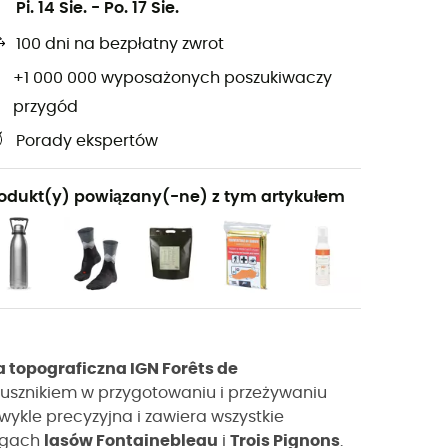
Pi. 14 Sie.
-
Po. 17 Sie.
100 dni na bezpłatny zwrot
+1 000 000 wyposażonych poszukiwaczy
przygód
Porady ekspertów
odukt(y) powiązany(-ne) z tym artykułem
 topograficzna IGN Forêts de
usznikiem w przygotowaniu i przeżywaniu
ezwykle precyzyjna i zawiera wszystkie
rogach
lasów Fontainebleau
i
Trois Pignons
.