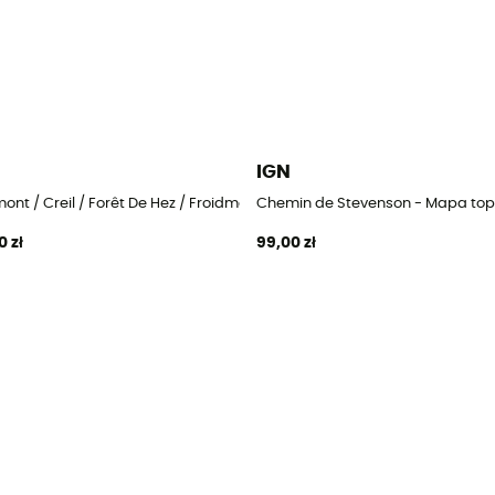
IGN
ont / Creil / Forêt De Hez / Froidmont - Mapa topograficzna
Chemin de Stevenson - Mapa top
0 zł
99,00 zł