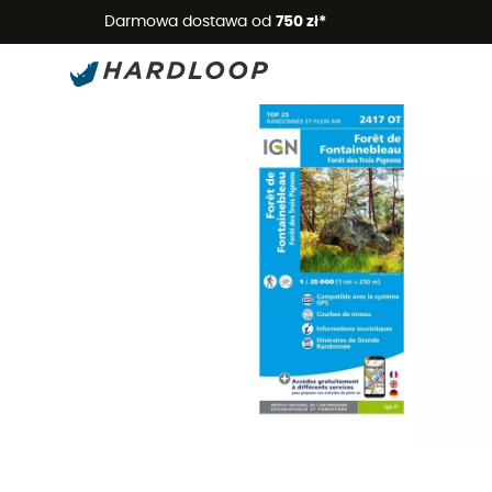
Letnie
Darmowa dostawa od
750 zł*