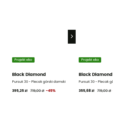
Projekt eko
Projekt eko
Black Diamond
Black Diamond
Pursuit 30 - Plecak górski damski
Pursuit 30 - Plecak g
395,25 zł
719,00 zł
-45%
355,68 zł
719,00 zł