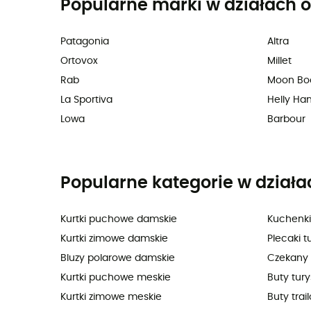
Popularne marki w działach o
Patagonia
Altra
Ortovox
Millet
Rab
Moon Bo
La Sportiva
Helly Ha
Lowa
Barbour
Popularne kategorie w działa
Kurtki puchowe damskie
Kuchenki
Kurtki zimowe damskie
Plecaki t
Bluzy polarowe damskie
Czekany
Kurtki puchowe meskie
Buty tur
Kurtki zimowe meskie
Buty trai