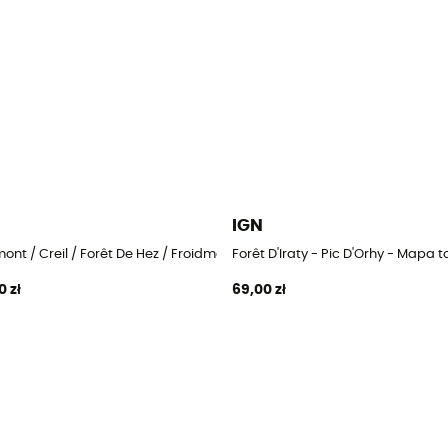
IGN
czna
ont / Creil / Forêt De Hez / Froidmont - Mapa topograficzna
Forêt D'Iraty - Pic D'Orhy - Mapa 
0 zł
69,00 zł