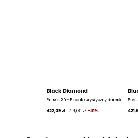
Black Diamond
Bla
Pursuit 30 - Plecak turystyczny damski
Pursu
422,09 zł
719,00 zł
-41%
421,6