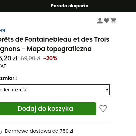
Summer5
Porada eksperta
Książki podróżnicze i mapy
Mapy topograficzne
GN
orêts de Fontainebleau et des Trois
ignons - Mapa topograficzna
,20 zł
69,00 zł
-20%
VAT
zmiar
:
Dodaj do koszyka
Darmowa dostawa od 750 zł