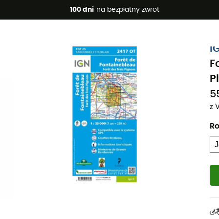
 promocje 🔥 -5% DODATKOWO przy zakupie 2 produktów*, kod 
100 dni
na bezpłatny zwrot
I
F
P
55
z 
Ro