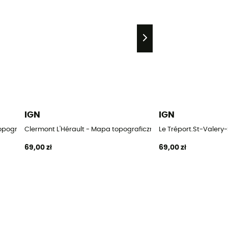
IGN
IGN
topograficzna
Clermont L'Hérault - Mapa topograficzna
Le Tréport.St-Valer
69,00 zł
69,00 zł