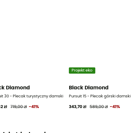
Projekt eko
ck Diamond
Black Diamond
it 30 - Plecak turystyczny damski
Pursuit 15 - Plecak górski damski
2 zł
719,00 zł
-41%
343,70 zł
589,00 zł
-41%