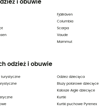
dzież i obuwie
Fjällräven
Columbia
ot
Scarpa
nsen
Vaude
Mammut
ch odzież i obuwie
 turystyczne
Odzież dziecięca
urystyczne
Bluzy polarowe dziecięce
Kalosze Aigle dziecięce
ystyczne
Kurtki
lowe
Kurtki puchowe Pyrenex