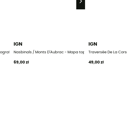
IGN
IGN
ograficzna
Nasbinals / Monts D'Aubrac - Mapa topograficzna
Traversée De La Cor
69,00 zł
49,00 zł