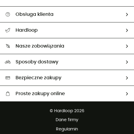
Obsługa klienta
Pomoc i kontakt
Hardloop
Śledzenie przesyłki
O nas
Zwrot artykułów i zwrot środków
Nasze zobowiązania
HardGuides
Przewodnik po rozmiarach
Nasz ślad węglowy
Ambasadorzy
Sposoby dostawy
Neutralność węglowa
Wybrane produkty eko
Bezpieczne zakupy
Proste zakupy online
Darmowa dostawa od 750 zł
© Hardloop 2026
100 dni na bezpłatny zwrot
Dane firmy
obsługi klienta
Regulamin