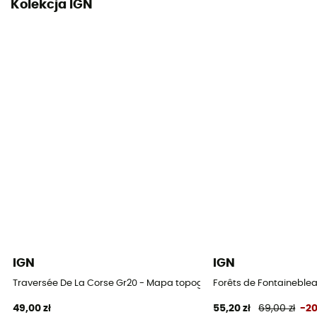
Kolekcja IGN
IGN
IGN
Traversée De La Corse Gr20 - Mapa topograficzna
Forêts de Fontaineblea
49,00 zł
55,20 zł
69,00 zł
-2