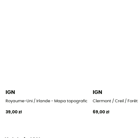
IGN
IGN
Royaume-Uni / Irlande - Mapa topograficzna
Clermont / Creil / For
39,00 zł
69,00 zł