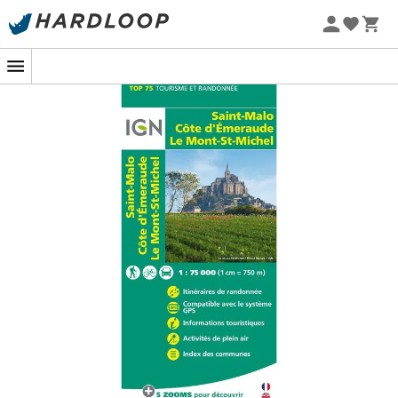
Letnie promocje 🔥 -5% DODATKOWO przy zakupie 2
produktów*, kod Summer5