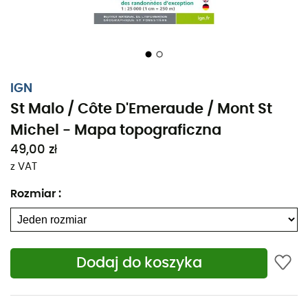
IGN
St Malo / Côte D'Emeraude / Mont St
Michel - Mapa topograficzna
49,00 zł
z VAT
Rozmiar
:
Dodaj do koszyka
Niezależnie od tego, czy planujesz kilka kilometrów, czy
długą wyprawę, mapa topograficzna IGN St Malo /
Wybrzeże Szmaragdowe / Mont St Michel będzie