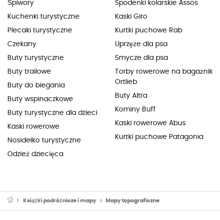
Śpiwory
Spodenki kolarskie Assos
Kuchenki turystyczne
Kaski Giro
Plecaki turystyczne
Kurtki puchowe Rab
Czekany
Uprzęże dla psa
Buty turystyczne
Smycze dla psa
Buty trailowe
Torby rowerowe na bagażnik
Ortlieb
Buty do biegania
Buty Altra
Buty wspinaczkowe
Kominy Buff
Buty turystyczne dla dzieci
Kaski rowerowe Abus
Kaski rowerowe
Kurtki puchowe Patagonia
Nosidełko turystyczne
Odzież dziecięca
Książki podróżnicze i mapy
Mapy topograficzne