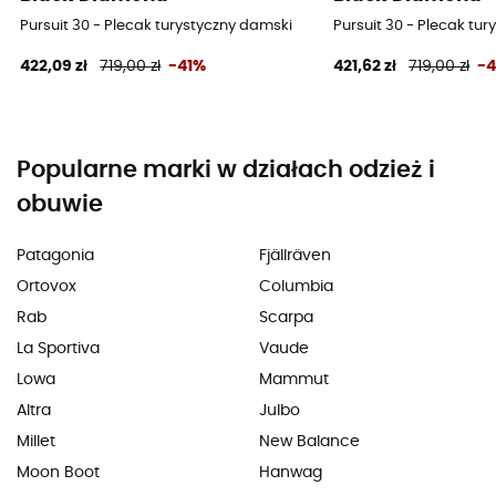
Pursuit 30 - Plecak turystyczny damski
Pursuit 30 - Plecak tu
422,09 zł
719,00 zł
-41%
421,62 zł
719,00 zł
-
Popularne marki w działach odzież i
obuwie
Patagonia
Fjällräven
Ortovox
Columbia
Rab
Scarpa
La Sportiva
Vaude
Lowa
Mammut
Altra
Julbo
Millet
New Balance
Moon Boot
Hanwag