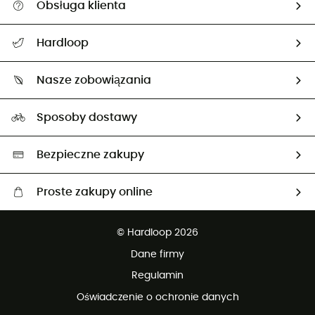
Obsługa klienta
Pomoc i kontakt
Hardloop
Śledzenie przesyłki
O nas
Zwrot artykułów i zwrot środków
Nasze zobowiązania
HardGuides
Przewodnik po rozmiarach
Nasz ślad węglowy
Ambasadorzy
Sposoby dostawy
Neutralność węglowa
Wybrane produkty eko
Bezpieczne zakupy
Proste zakupy online
Darmowa dostawa od 750 zł
© Hardloop 2026
100 dni na bezpłatny zwrot
Dane firmy
obsługi klienta
Regulamin
Oświadczenie o ochronie danych