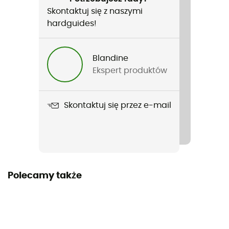
Skontaktuj się z naszymi
Kaptur
hardguides!
Nie
Zasilanie
Blandine
Baterie
Ekspert produktów
Materiały
[main] 100 % recycled polyester, [secondary] 100 %
Skontaktuj się przez e-mail
recycled polyester, [isolation] 100% goose
W komplecie
Kabel USB U-Pack
Polecamy także