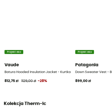
Projekt eko
Projekt eko
Vaude
Patagonia
Batura Hooded Insulation Jacket - Kurtka puchowa meski
Down Sweater Vest - 
812,75 zł
1129,00 zł
-28%
899,00 zł
Kolekcja Therm-Ic