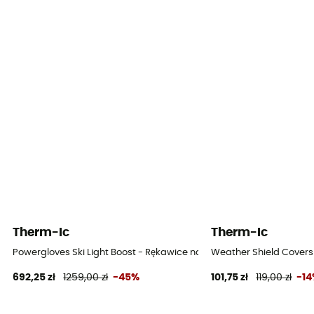
Therm-Ic
Therm-Ic
Powergloves Ski Light Boost - Rękawice narciarskie
Weather Shield Covers
692,25 zł
1259,00 zł
-45%
101,75 zł
119,00 zł
-1