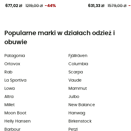
677,02 zł
1219,00 zł
-44%
631,33 zł
1579,00 zł
Popularne marki w działach odzież i
obuwie
Patagonia
Fjällräven
Ortovox
Columbia
Rab
Scarpa
La Sportiva
Vaude
Lowa
Mammut
Altra
Julbo
Millet
New Balance
Moon Boot
Hanwag
Helly Hansen
Birkenstock
Barbour
Petzl