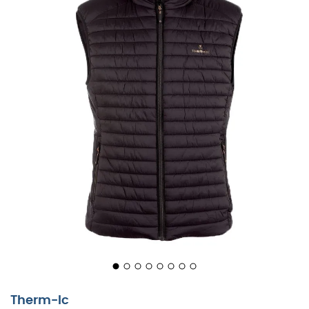
PowerVest Heat
to
kurtka puchowa
dla
mężczyzn
zaprojektowana przez
Therm-Ic
, idealna do
całorocznych aktywności na świeżym powietrzu. Ta
kurtka bez rękawów
jest cienka i lekka, co pozwala
nosić ją pod inną kurtką w najzimniejsze dni lub łatwo
schować do plecaka, aby zabrać ją wszędzie ze sobą.
PowerVest Heat
ma 5 inteligentnie rozmieszczonych
stref grzewczych, zapewniając delikatne i równomierne
rozprowadzenie ciepła dla maksymalnego komfortu.
Dzięki aplikacji
Therm-Ic Heat control
działającej na
Bluetooth®, ta
kurtka bez rękawów
została
zaprojektowana tak, aby umożliwić łatwe regulowanie
ciepła z poziomu smartfona.
5 ultracienkich elementów grzewczych,
zapewniających dobrą dystrybucję ciepła na
brzuchu, kieszeniach, nerkach i plecach
Therm-Ic