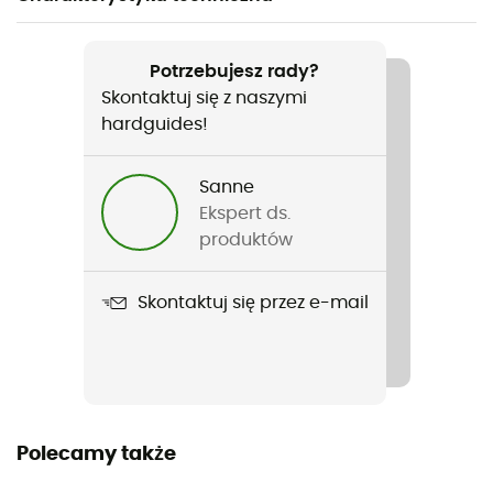
Polecane dla
Turystyka piesza / Wspinaczka / Trail / Trekking /
Potrzebujesz rady?
Alpinizm
Skontaktuj się z naszymi
hardguides!
Rodzaj
Kobiety
Sanne
Ekspert ds.
Ciężar
produktów
69 g
Skontaktuj się przez e-mail
Nazwa produktu
Sonic Tee
Stretch
Tak
Polecamy także
Krój