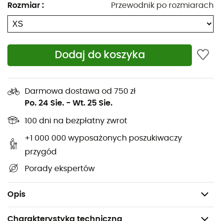
Rozmiar
:
Przewodnik po rozmiarach
świeżości.
Lekki system Dryflo™ Air zapewnia szybkie schnięcie
i ochronę przed nieprzyjemnymi zapachami.
Dodaj do koszyka
Tkanina odprowadzająca wilgoć z technologią
cyrkulacji powietrza
Mikroaktywne szwy o niskiej grubości, dla większej
Darmowa dostawa od 750 zł
wytrzymałości i komfortu w kontakcie ze skórą
Po. 24 Sie.
-
Wt. 25 Sie.
100 dni na bezpłatny zwrot
Raglanowa konstrukcja rękawów
+1 000 000 wyposażonych poszukiwaczy
Tkanina główna: Jednowarstwowy jersey Dryflo™
przygód
Air (85 g/m²) z ochroną przed zapachami
Porady ekspertów
Damski T-shirt z dzianiny 100% poliester
Waga: 74 g (rozmiar 10)
Opis
Charakterystyka techniczna