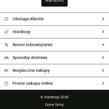
Więcej info
Obsługa klienta
Pomoc i kontakt
Hardloop
Śledzenie przesyłki
O nas
Zwrot artykułów i zwrot środków
Nasze zobowiązania
HardGuides
Przewodnik po rozmiarach
Nasz ślad węglowy
Ambasadorzy
Sposoby dostawy
Neutralność węglowa
Wybrane produkty eko
Bezpieczne zakupy
Proste zakupy online
Darmowa dostawa od 750 zł
© Hardloop 2026
100 dni na bezpłatny zwrot
Dane firmy
obsługi klienta