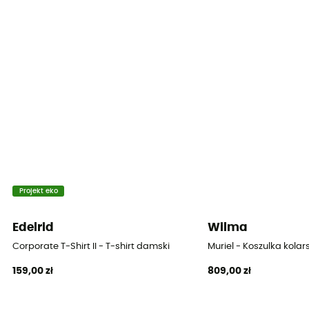
Standard
Rękawy
Krótkie
Materiały
100% Polyester
Projekt eko
Edelrid
Wilma
Corporate T-Shirt II - T-shirt damski
Muriel - Koszulka kol
159,00 zł
809,00 zł