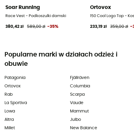
Soar Running
Ortovox
Race Vest - Podkoszulki damski
150 Cool Logo Top - K
380,42 zł
589,00 zł
-35%
233,19 zł
359,00 zł
-
Popularne marki w działach odzież i
obuwie
Patagonia
Fjällräven
Ortovox
Columbia
Rab
Scarpa
La Sportiva
Vaude
Lowa
Mammut
Altra
Julbo
Millet
New Balance