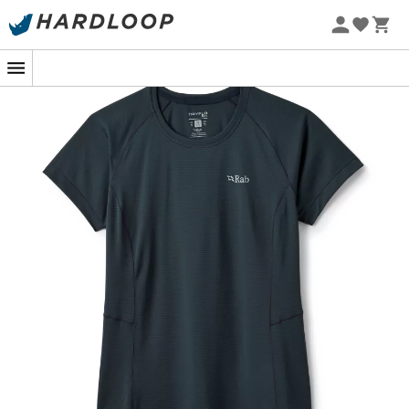
Letnie promocje 🔥 -5% DODATKOWO przy zakupie 2
produktów*, kod Summer5
-5% Extra - Kod Summer5