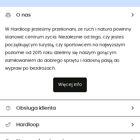
O nas
W Hardloop jesteśmy przekonani, że ruch i natura powinny
stanowić centrum życia. Niezależnie od tego, czy jesteś
początkującym turystą, czy sportowcem na najwyższym
poziomie od 2015 roku dzielimy się naszym gorącym
zamiłowaniem do dobrego sprzętu i radosną pasją do
wypraw po bezdrożach.
Więcej info
Obsługa klienta
Pomoc i kontakt
Hardloop
Śledzenie przesyłki
O nas
Zwrot artykułów i zwrot środków