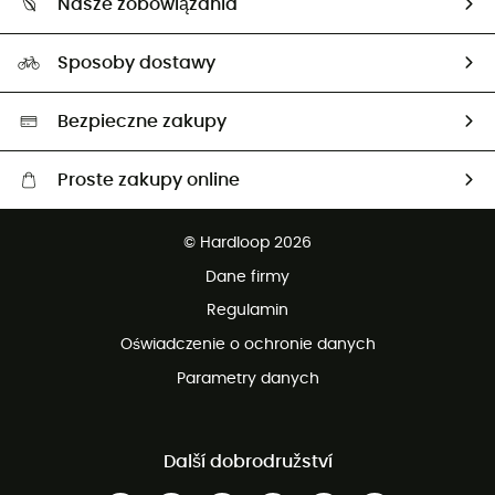
Nasze zobowiązania
HardGuides
Przewodnik po rozmiarach
Nasz ślad węglowy
Ambasadorzy
Sposoby dostawy
Neutralność węglowa
Wybrane produkty eko
Bezpieczne zakupy
Proste zakupy online
Darmowa dostawa od 750 zł
© Hardloop 2026
100 dni na bezpłatny zwrot
Dane firmy
obsługi klienta
Regulamin
Oświadczenie o ochronie danych
Parametry danych
Další dobrodružství