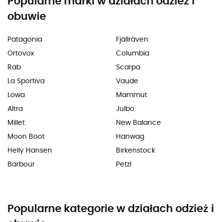
Popularne marki w działach odzież i
obuwie
Patagonia
Fjällräven
Ortovox
Columbia
Rab
Scarpa
La Sportiva
Vaude
Lowa
Mammut
Altra
Julbo
Millet
New Balance
Moon Boot
Hanwag
Helly Hansen
Birkenstock
Barbour
Petzl
Popularne kategorie w działach odzież i