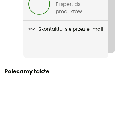
Nieprzemakalność
Ekspert ds.
Water-repellent
produktów
Kieszenie
Skontaktuj się przez e-mail
4 fickor
Materiały
2 tissus K-Stretch
Polecamy także
Stuptuty
Tak