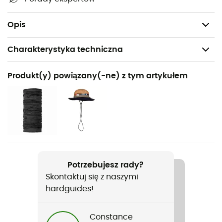
Wewnętrzny stuptut
Waga: 430 g
Opis
Charakterystyka techniczna
Polecane dla
Produkt(y) powiązany(-ne) z tym artykułem
Turystyka piesza / Skituring / Trekking / Codzienny
użytek
Rodzaj
Mężczyźni
Ciężar
Potrzebujesz rady?
430 g
Skontaktuj się z naszymi
hardguides!
Nazwa produktu
San Martino Pant
Constance