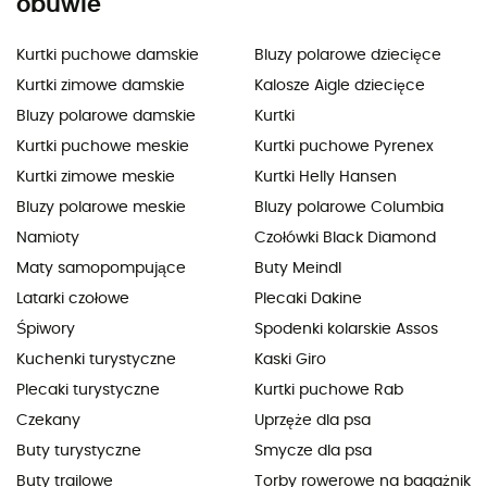
obuwie
Kurtki puchowe damskie
Bluzy polarowe dziecięce
Kurtki zimowe damskie
Kalosze Aigle dziecięce
Bluzy polarowe damskie
Kurtki
Kurtki puchowe meskie
Kurtki puchowe Pyrenex
Kurtki zimowe meskie
Kurtki Helly Hansen
Bluzy polarowe meskie
Bluzy polarowe Columbia
Namioty
Czołówki Black Diamond
Maty samopompujące
Buty Meindl
Latarki czołowe
Plecaki Dakine
Śpiwory
Spodenki kolarskie Assos
Kuchenki turystyczne
Kaski Giro
Plecaki turystyczne
Kurtki puchowe Rab
Czekany
Uprzęże dla psa
Buty turystyczne
Smycze dla psa
Buty trailowe
Torby rowerowe na bagażnik