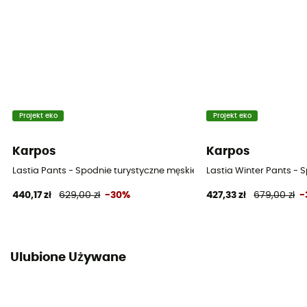
Projekt eko
Projekt eko
Karpos
Karpos
Lastia Pants - Spodnie turystyczne męskie
Lastia Winter Pants - 
440,17 zł
629,00 zł
-30%
427,33 zł
679,00 zł
-
Ulubione Używane