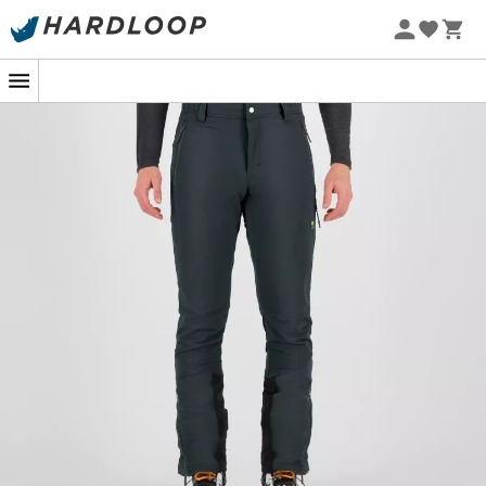
Letnie promocje 🔥 -5% DODATKOWO przy zakupie 2
produktów*, kod Summer5
-5% Extra - Kod Summer5