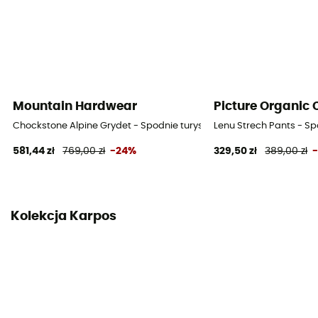
Mountain Hardwear
Picture Organic 
Chockstone Alpine Grydet - Spodnie turystyczne męskie
Lenu Strech Pants - Sp
581,44 zł
769,00 zł
-24%
329,50 zł
389,00 zł
Kolekcja Karpos