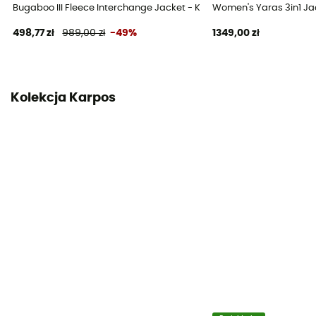
Bugaboo III Fleece Interchange Jacket - Kurtka 3w1 damska
Women's Yaras 3in1 Jac
498,77 zł
989,00 zł
-49%
1349,00 zł
Kolekcja Karpos