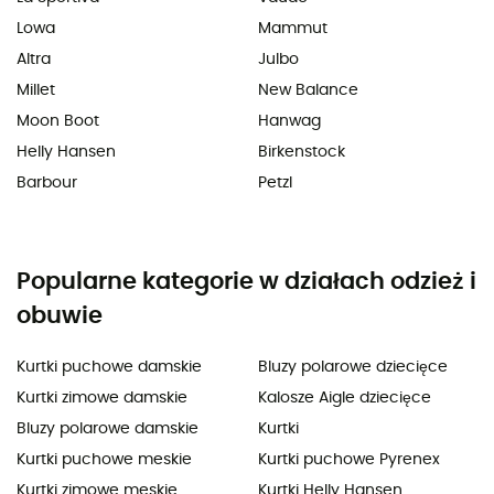
Lowa
Mammut
Altra
Julbo
Millet
New Balance
Moon Boot
Hanwag
Helly Hansen
Birkenstock
Barbour
Petzl
Popularne kategorie w działach odzież i
obuwie
Kurtki puchowe damskie
Bluzy polarowe dziecięce
Kurtki zimowe damskie
Kalosze Aigle dziecięce
Bluzy polarowe damskie
Kurtki
Kurtki puchowe meskie
Kurtki puchowe Pyrenex
Kurtki zimowe meskie
Kurtki Helly Hansen