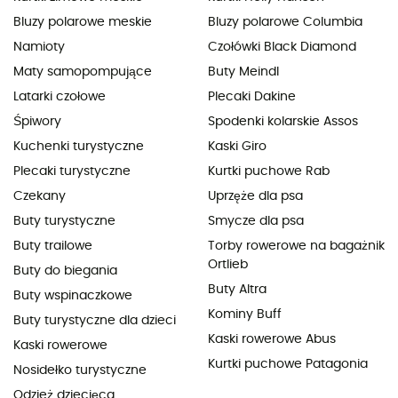
Bluzy polarowe meskie
Bluzy polarowe Columbia
Namioty
Czołówki Black Diamond
Maty samopompujące
Buty Meindl
Latarki czołowe
Plecaki Dakine
Śpiwory
Spodenki kolarskie Assos
Kuchenki turystyczne
Kaski Giro
Plecaki turystyczne
Kurtki puchowe Rab
Czekany
Uprzęże dla psa
Buty turystyczne
Smycze dla psa
Buty trailowe
Torby rowerowe na bagażnik
Ortlieb
Buty do biegania
Buty Altra
Buty wspinaczkowe
Kominy Buff
Buty turystyczne dla dzieci
Kaski rowerowe Abus
Kaski rowerowe
Kurtki puchowe Patagonia
Nosidełko turystyczne
Odzież dziecięca