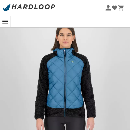
Letnie promocje 🔥 -5% DODATKOWO przy zakupie 2
produktów*, kod Summer5
-5% Extra - Kod Summer5
Marmarole Jacket
to
Kurtka 3w1
dla
kobiet
zaprojektowana przez markę
Karpos
, idealna na
skitury