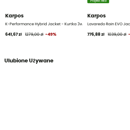
Projekt eko
Karpos
Karpos
K-Performance Hybrid Jacket - Kurtka 3w1 damska
Lavaredo Rain EVO Ja
641,67 zł
1279,00 zł
-49%
776,88 zł
1039,00 zł
Ulubione Używane