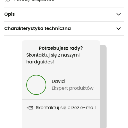
Wszystkie zamki błyskawiczne są YKK®
Waga: 472 g
Opis
Charakterystyka techniczna
Polecane dla
Turystyka piesza / Trekking / Alpinizm /
Potrzebujesz rady?
Wielozadaniowość
Skontaktuj się z naszymi
hardguides!
Rodzaj
Kobiety
David
Ekspert produktów
Ciężar
472 g
Skontaktuj się przez e-mail
Nazwa produktu
Marmarole Jacket