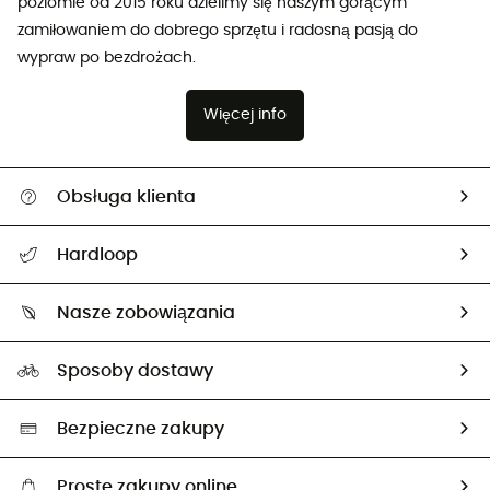
poziomie od 2015 roku dzielimy się naszym gorącym
zamiłowaniem do dobrego sprzętu i radosną pasją do
wypraw po bezdrożach.
Więcej info
Obsługa klienta
Pomoc i kontakt
Hardloop
Śledzenie przesyłki
O nas
Zwrot artykułów i zwrot środków
Nasze zobowiązania
HardGuides
Przewodnik po rozmiarach
Nasz ślad węglowy
Ambasadorzy
Sposoby dostawy
Neutralność węglowa
Wybrane produkty eko
Bezpieczne zakupy
Proste zakupy online