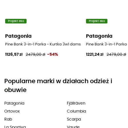
Projekt eko
Projekt eko
Patagonia
Patagonia
Pine Bank 3-in-1 Parka - Kurtka 3w1 damska
Pine Bank 3-in-1 Park
1126,57 zł
2479,00 zł
-54%
1221,24 zł
2479,00 zł
Popularne marki w działach odzież i
obuwie
Patagonia
Fjällräven
Ortovox
Columbia
Rab
Scarpa
La Sportiva
Vaude