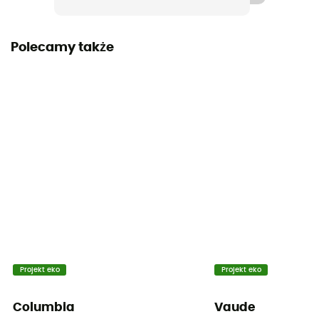
Nieprzemakalność
Water-repellent
Polecamy także
Krój
Standard
Kieszenie
4 fickor
Pora roku
Winter
Materiały
[main] polyester, [secondary] polyamide, [lining]
polyester
Projekt eko
Projekt eko
Elementy odblaskowe
Nie
Columbia
Vaude