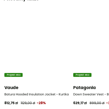
Nieprzemakalność
Water-repellent
Krój
Standard
Etykieta
Bluesign / Responsible Down Standard / Z recyklingu
Ochrona termiczna
Tak
Kaptur
Projekt eko
Projekt eko
Nie
Vaude
Patagonia
Kieszenie
Batura Hooded Insulation Jacket - Kurtka puchowa meski
Down Sweater Vest - 
2 kieszenie
812,75 zł
1129,00 zł
-28%
629,17 zł
899,00 zł
-