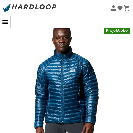
Letnie promocje 🔥 -5% DODATKOWO przy zakupie 2
produktów*, kod Summer5
-5% Extra - Kod Summer5
Projekt eko
Ghost Whisperer/2 Jacket od Mountain Hardwear
to
kurtka puchowa męska
lekka
i
izolująca
, idealna jako
warstwa pośrednia lub główna kurtka podczas
zimowych aktywności na świeżym powietrzu.
Certyfikowana RDS
, oferuje naturalną izolację z
wysokowydajnego puchu gęsiego z możliwością
śledzenia pochodzenia puchu. Wykonana z materiałów
pochodzących z recyklingu, jej wytrzymała tkanina