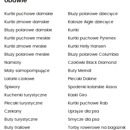
obuwie
Kurtki puchowe damskie
Bluzy polarowe dziecięce
Kurtki zimowe damskie
Kalosze Aigle dziecięce
Bluzy polarowe damskie
Kurtki
Kurtki puchowe meskie
Kurtki puchowe Pyrenex
Kurtki zimowe meskie
Kurtki Helly Hansen
Bluzy polarowe meskie
Bluzy polarowe Columbia
Namioty
Czołówki Black Diamond
Maty samopompujące
Buty Meindl
Latarki czołowe
Plecaki Dakine
Śpiwory
Spodenki kolarskie Assos
Kuchenki turystyczne
Kaski Giro
Plecaki turystyczne
Kurtki puchowe Rab
Czekany
Uprzęże dla psa
Buty turystyczne
Smycze dla psa
Buty trailowe
Torby rowerowe na bagażnik