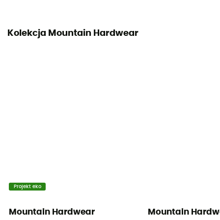
Izolacja
Izolacja naturalna
Kolekcja Mountain Hardwear
Materiały
100 % nylon z recyklingu
Sprężystość (cuin)
800 cuin
Skład wypełnienia
90% puch / 10% pierze
Oznaczenie materiału
Duvet
Projekt eko
Mountain Hardwear
Mountain Hardw