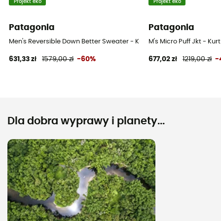
Projekt eko
Projekt eko
Patagonia
Patagonia
Men's Reversible Down Better Sweater - Kurtka męski
M's Micro Puff Jkt - Kur
631,33 zł
1579,00 zł
-60%
677,02 zł
1219,00 zł
-
Dla dobra wyprawy i planety...