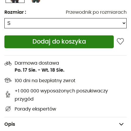
Materiały: Tkanina: Whisperer 10D x 10D Ripstop /
Rozmiar
:
Przewodnik po rozmiarach
Izolacja: 90% puch gęsi - 10% pierze gęsie
Tkanina zewnętrzna 100% z recyklingu
Tkanina ripstop z wodoodpornym wykończeniem
DWR
Dodaj do koszyka
Izolacja: naturalny puch certyfikowany RDS® o
współczynniku sprężystości 800
Certyfikat RDS
Darmowa dostawa
Po. 17 Sie.
-
Wt. 18 Sie.
2 kieszenie zapinane na zamek
100 dni na bezpłatny zwrot
Regulowany dół kurtki ze ściągaczem
Elastyczne mankiety
+1 000 000 wyposażonych poszukiwaczy
Kurtka kompresyjna: łatwa do spakowania w
przygód
własną kieszeń z wewnętrznym karabińczykiem
Porady ekspertów
Fason: Regular
Waga: 236 g
Opis