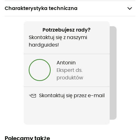
Charakterystyka techniczna
Polecane dla
Turystyka piesza / Wspinaczka / Alpinizm / Codzienny
Potrzebujesz rady?
użytek
Skontaktuj się z naszymi
hardguides!
Rodzaj
Mężczyźni
Antonin
Ekspert ds.
Ciężar
produktów
236 g
Skontaktuj się przez e-mail
Nazwa produktu
Ghost Whisperer/2 Jacket
Cechy
Elastyczne mankiety / Regulowany dół ze sznurkiem
Polecamy także