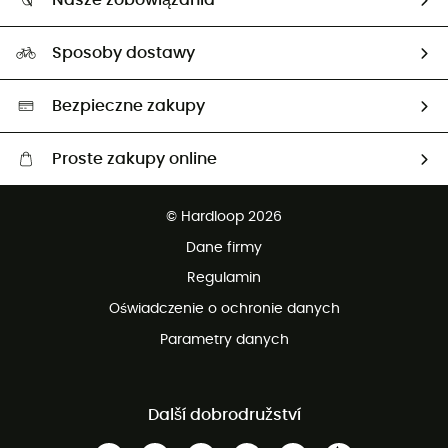
Nasze zobowiązania
HardGuides
Przewodnik po rozmiarach
Nasz ślad węglowy
Ambasadorzy
Sposoby dostawy
Neutralność węglowa
Wybrane produkty eko
Bezpieczne zakupy
Proste zakupy online
Darmowa dostawa od 750 zł
© Hardloop 2026
100 dni na bezpłatny zwrot
Dane firmy
obsługi klienta
Regulamin
Oświadczenie o ochronie danych
Parametry danych
Další dobrodružství