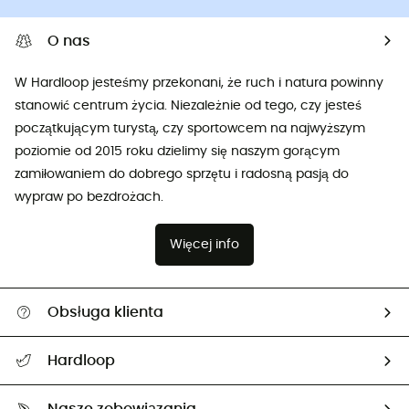
O nas
W Hardloop jesteśmy przekonani, że ruch i natura powinny
stanowić centrum życia. Niezależnie od tego, czy jesteś
początkującym turystą, czy sportowcem na najwyższym
poziomie od 2015 roku dzielimy się naszym gorącym
zamiłowaniem do dobrego sprzętu i radosną pasją do
wypraw po bezdrożach.
Więcej info
Obsługa klienta
Pomoc i kontakt
Hardloop
Śledzenie przesyłki
O nas
Zwrot artykułów i zwrot środków