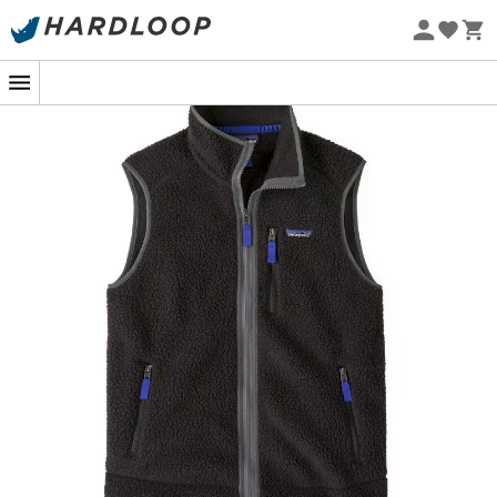
Letnie promocje 🔥 -5% DODATKOWO przy zakupie 2
produktów*, kod Summer5
Projekt eko