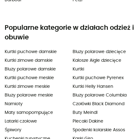
Popularne kategorie w działach odzież i
obuwie
Kurtki puchowe damskie
Bluzy polarowe dziecięce
Kurtki zimowe damskie
Kalosze Aigle dziecięce
Bluzy polarowe damskie
Kurtki
Kurtki puchowe meskie
Kurtki puchowe Pyrenex
Kurtki zimowe meskie
Kurtki Helly Hansen
Bluzy polarowe meskie
Bluzy polarowe Columbia
Namioty
Czołówki Black Diamond
Maty samopompujące
Buty Meindl
Latarki czołowe
Plecaki Dakine
Śpiwory
Spodenki kolarskie Assos
Kuchenki turystyczne
Kaski Giro