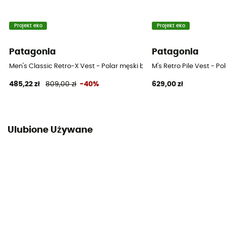
Projekt eko
Projekt eko
Patagonia
Patagonia
Men's Classic Retro-X Vest - Polar męski bez rękawów
M's Retro Pile Vest - P
485,22 zł
809,00 zł
-40%
629,00 zł
Ulubione Używane