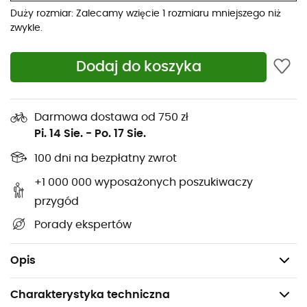
Duży rozmiar: Zalecamy wzięcie 1 rozmiaru mniejszego niż
w technologię
Polartec™
,
Retro
Pile
Vest
zapewni Ci
zwykle.
ciepło. Jego bezrękawowy krój sprawia, że jest idealnym
wyborem jako druga warstwa termiczna pod kurtkę.
Dzięki pełnemu zamkowi błyskawicznemu możesz
Dodaj do koszyka
regulować temperaturę według własnych potrzeb. Na
dodatek, użyte materiały są certyfikowane przez
bluesign®
, a jego produkcja jest
Fair Trade Certified™
.
Darmowa dostawa od 750 zł
Czego chcieć więcej?
Pi. 14 Sie.
-
Po. 17 Sie.
100 dni na bezpłatny zwrot
Materiały: polar 100% z recyklingu - kieszenie 100% z
miękkiej siatki poliestrowej
+1 000 000 wyposażonych poszukiwaczy
Krót regularny
przygód
Certyfikat bluesign®
Porady ekspertów
Fair Trade Certified™
Waga: 363 g
Opis
Charakterystyka techniczna