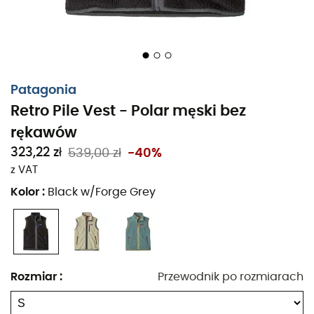
Patagonia
Retro Pile Vest - Polar męski bez
rękawów
323,22 zł
539,00 zł
-40%
z VAT
Kolor
:
Black w/Forge Grey
Rozmiar
:
Przewodnik po rozmiarach
Retro
Pile
Vest
to męski
polar
bez rękawów marki
Patagonia
. Wykonany z podwójnie tkanych,
zrecyklingowanych włókien poliestrowych i wyposażony