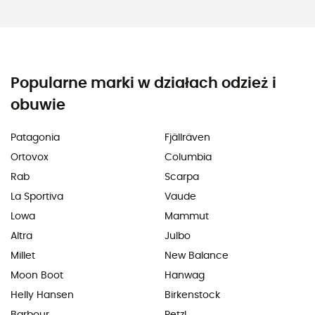
Popularne marki w działach odzież i
obuwie
Patagonia
Fjällräven
Ortovox
Columbia
Rab
Scarpa
La Sportiva
Vaude
Lowa
Mammut
Altra
Julbo
Millet
New Balance
Moon Boot
Hanwag
Helly Hansen
Birkenstock
Barbour
Petzl