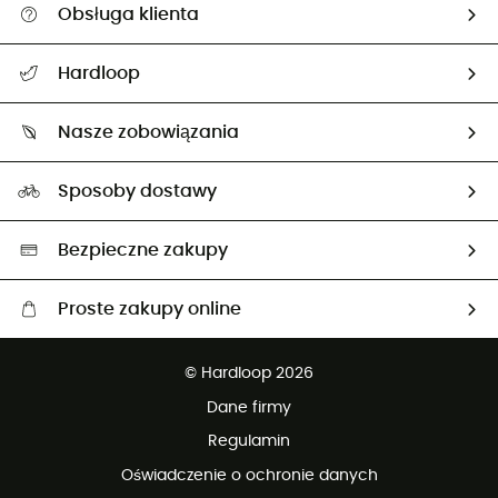
Obsługa klienta
Pomoc i kontakt
Hardloop
Śledzenie przesyłki
O nas
Zwrot artykułów i zwrot środków
Nasze zobowiązania
HardGuides
Przewodnik po rozmiarach
Nasz ślad węglowy
Ambasadorzy
Sposoby dostawy
Neutralność węglowa
Wybrane produkty eko
Bezpieczne zakupy
Proste zakupy online
Darmowa dostawa od 750 zł
© Hardloop 2026
100 dni na bezpłatny zwrot
Dane firmy
obsługi klienta
Regulamin
Oświadczenie o ochronie danych