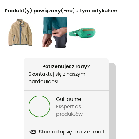
Polecane dla
Produkt(y) powiązany(-ne) z tym artykułem
Turystyka piesza / Codzienny użytek
Rodzaj
Mężczyźni
Ciężar
363 g
Potrzebujesz rady?
Skontaktuj się z naszymi
Nazwa produktu
hardguides!
M's Retro Pile Vest
Krój
Guillaume
Standard
Ekspert ds.
produktów
Etykieta
Bluesign / Fair Trade Certified™ / Z recyklingu
Skontaktuj się przez e-mail