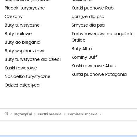
Plecaki turystyczne
Kurtki puchowe Rab
Czekany
Uprzęże dla psa
Buty turystyczne
Smycze dla psa
Buty trailowe
Torby rowerowe na bagażnik
Ortlieb
Buty do biegania
Buty Altra
Buty wspinaczkowe
Kominy Buff
Buty turystyczne dla dzieci
Kaski rowerowe Abus
Kaski rowerowe
Kurtki puchowe Patagonia
Nosidełko turystyczne
Odzież dziecięca
Mężczyźni
Kurtki meskie
Kamizelki męskie
Bluzy polarowe mes