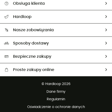
Obsługa klienta
Pomoc i kontakt
Hardloop
Śledzenie przesyłki
O nas
Zwrot artykułów i zwrot środków
Nasze zobowiązania
HardGuides
Przewodnik po rozmiarach
Nasz ślad węglowy
Ambasadorzy
Sposoby dostawy
Neutralność węglowa
Wybrane produkty eko
Bezpieczne zakupy
Proste zakupy online
Darmowa dostawa od 750 zł
© Hardloop 2026
100 dni na bezpłatny zwrot
Dane firmy
obsługi klienta
Regulamin
Oświadczenie o ochronie danych