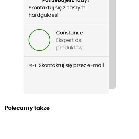
Potrzebujesz rady?
użytek / Biwakowanie
Skontaktuj się z naszymi
hardguides!
Ciężar
450 g
Constance
Ekspert ds.
Nazwa produktu
produktów
Moustiquaire de hamac 360°
Skontaktuj się przez e-mail
Materiał
100% Polyester
Wymiary
280 x 130 cm
Polecamy także