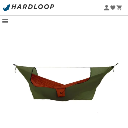
Letnie promocje 🔥 -5% DODATKOWO przy zakupie 2
produktów*, kod Summer5