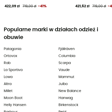
422,09 zł
719,00 zł
-41%
421,62 zł
719,00 zł
-
Popularne marki w działach odzież i
obuwie
Patagonia
Fjällräven
Ortovox
Columbia
Rab
Scarpa
La Sportiva
Vaude
Lowa
Mammut
Altra
Julbo
Millet
New Balance
Moon Boot
Hanwag
Helly Hansen
Birkenstock