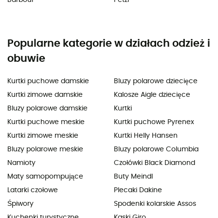
Barbour
Petzl
Popularne kategorie w działach odzież i
obuwie
Kurtki puchowe damskie
Bluzy polarowe dziecięce
Kurtki zimowe damskie
Kalosze Aigle dziecięce
Bluzy polarowe damskie
Kurtki
Kurtki puchowe meskie
Kurtki puchowe Pyrenex
Kurtki zimowe meskie
Kurtki Helly Hansen
Bluzy polarowe meskie
Bluzy polarowe Columbia
Namioty
Czołówki Black Diamond
Maty samopompujące
Buty Meindl
Latarki czołowe
Plecaki Dakine
Śpiwory
Spodenki kolarskie Assos
Kuchenki turystyczne
Kaski Giro