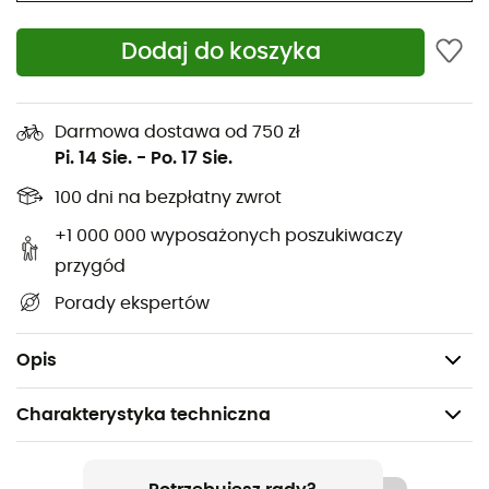
Dodaj do koszyka
Moskitiera 360°
do
hamaka
od
Ticket To The Moon
to
niezbędny dodatek, który zapewni Ci spokojny sen. Jej
siatka zapobiegnie przedostawaniu się owadów i innych
Darmowa dostawa od 750 zł
szkodników. Prosta i skuteczna, nie możesz się bez niej
Pi. 14 Sie.
-
Po. 17 Sie.
obejść podczas kolejnych nocy na
campingu
.
100 dni na bezpłatny zwrot
Wymiary: 280 x 130 cm
+1 000 000 wyposażonych poszukiwaczy
Siatka: 81 otworów / cm2
przygód
Materiał: 100% poliester
Porady ekspertów
Nie pasuje do hamaków z poprzeczkami
Waga: 450g
Opis
Charakterystyka techniczna
Polecane dla
Turystyka piesza / Podróże / Kemping / Codzienny