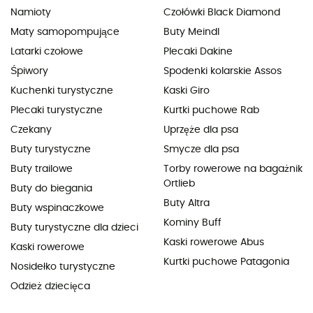
Namioty
Czołówki Black Diamond
Maty samopompujące
Buty Meindl
Latarki czołowe
Plecaki Dakine
Śpiwory
Spodenki kolarskie Assos
Kuchenki turystyczne
Kaski Giro
Plecaki turystyczne
Kurtki puchowe Rab
Czekany
Uprzęże dla psa
Buty turystyczne
Smycze dla psa
Buty trailowe
Torby rowerowe na bagażnik
Ortlieb
Buty do biegania
Buty Altra
Buty wspinaczkowe
Kominy Buff
Buty turystyczne dla dzieci
Kaski rowerowe Abus
Kaski rowerowe
Kurtki puchowe Patagonia
Nosidełko turystyczne
Odzież dziecięca