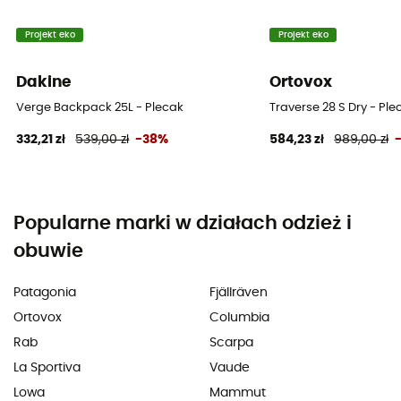
Projekt eko
Projekt eko
Dakine
Ortovox
Verge Backpack 25L - Plecak
Traverse 28 S Dry - Ple
332,21 zł
539,00 zł
-38%
584,23 zł
989,00 zł
Popularne marki w działach odzież i
obuwie
Patagonia
Fjällräven
Ortovox
Columbia
Rab
Scarpa
La Sportiva
Vaude
Lowa
Mammut