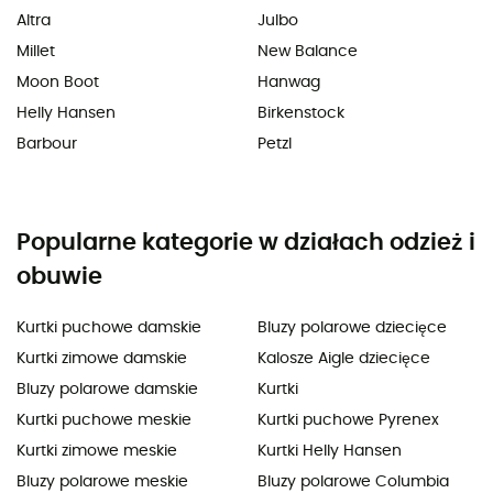
Altra
Julbo
Millet
New Balance
Moon Boot
Hanwag
Helly Hansen
Birkenstock
Barbour
Petzl
Popularne kategorie w działach odzież i
obuwie
Kurtki puchowe damskie
Bluzy polarowe dziecięce
Kurtki zimowe damskie
Kalosze Aigle dziecięce
Bluzy polarowe damskie
Kurtki
Kurtki puchowe meskie
Kurtki puchowe Pyrenex
Kurtki zimowe meskie
Kurtki Helly Hansen
Bluzy polarowe meskie
Bluzy polarowe Columbia