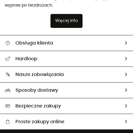
wypraw po bezdrożach.
Więcej info
Obsługa klienta
Pomoc i kontakt
Hardloop
Śledzenie przesyłki
O nas
Zwrot artykułów i zwrot środków
Nasze zobowiązania
HardGuides
Przewodnik po rozmiarach
Nasz ślad węglowy
Ambasadorzy
Sposoby dostawy
Neutralność węglowa
Wybrane produkty eko
Bezpieczne zakupy
Proste zakupy online
Darmowa dostawa od 750 zł