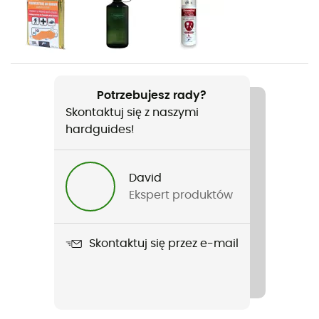
Rodzaj
Mężczyźni / Kobiety
Ciężar
140 g
Potrzebujesz rady?
Skontaktuj się z naszymi
Nazwa produktu
hardguides!
Mini Backpack
Materiały
David
Nylon de parachute respirant
Ekspert produktów
Kieszenie
1 boczna kieszeń
Skontaktuj się przez e-mail
Objętość
15 L