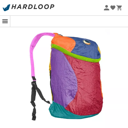
Letnie promocje 🔥 -5% DODATKOWO przy zakupie 2
produktów*, kod Summer5