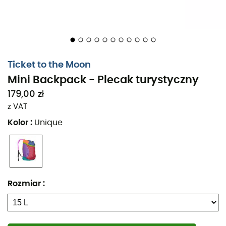
Ticket to the Moon
Mini Backpack - Plecak turystyczny
179,00 zł
z VAT
Kolor
:
Unique
Rozmiar
:
Plecak turystyczny
Mini BackPack
marki
Ticket to the
Moon
to wszechstronny i kompaktowy towarzysz
podróży, odpowiedni na codzienne przygody i wypady