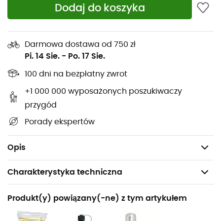
Dodaj do koszyka
na świeżym powietrzu. Pomimo niewielkich rozmiarów,
ten plecak oferuje pojemność
15 litrów
z przestronną
komorą główną i ukrytą boczną kieszenią. Wykonany z
Darmowa dostawa od 750 zł
nylonu
, szybko schnie i jest odporny na pleśń,
Pi. 14 Sie.
-
Po. 17 Sie.
zapewniając niezawodną trwałość. Idealny na każdą
okazję, jest doskonałym prezentem dla miłośników
100 dni na bezpłatny zwrot
przygód w każdym wieku!
+1 000 000 wyposażonych poszukiwaczy
Pojemność: 15 litrów
przygód
Wymiary: 28 x 42 x 13 cm
Porady ekspertów
Waga: 155 g
Ładowność: maksymalnie 15 kg
Opis
Charakterystyka techniczna
Polecane dla
Produkt(y) powiązany(-ne) z tym artykułem
Turystyka piesza / Podróże / Codzienny użytek