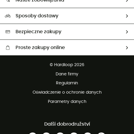
Nasze zobowiązania
HardGuides
Przewodnik po rozmiarach
Nasz ślad węglowy
Ambasadorzy
Sposoby dostawy
Neutralność węglowa
Wybrane produkty eko
Bezpieczne zakupy
Proste zakupy online
Darmowa dostawa od 750 zł
© Hardloop 2026
100 dni na bezpłatny zwrot
Dane firmy
obsługi klienta
Regulamin
Oświadczenie o ochronie danych
Parametry danych
Další dobrodružství