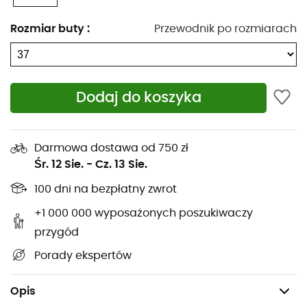
Rozmiar buty
:
Przewodnik po rozmiarach
Dodaj do koszyka
Darmowa dostawa od 750 zł
Śr. 12 Sie.
-
Cz. 13 Sie.
100 dni na bezpłatny zwrot
Dzięki
ekologicznej membranie Sympatex
ten niski but
outdoorowy jest całkowicie wodoodporny i
+1 000 000 wyposażonych poszukiwaczy
oddychający.
Podeszwa V-Flow 6
zapewnia doskonałą
przygód
przyczepność na każdym terenie.
Women's TRK
Porady ekspertów
Skarvan STX
marki
Vaude
są doskonałymi
butami
turystycznymi
, które idealnie sprawdzą się na każdym
szlaku.
Opis