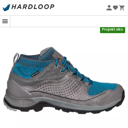
Letnie promocje 🔥 -5% DODATKOWO przy zakupie 2
produktów*, kod Summer5
-5% Extra - Kod Summer5
Projekt eko