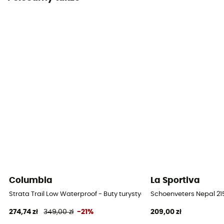
Normalna
Śródpodeszwa
EVA
Wysokość cholewki
Cholewka niska
Etykieta
Green Shape
System zapięcia
Sznurówki
Materiał cholewki
Columbia
La Sportiva
Skóra
Strata Trail Low Waterproof - Buty turystyczne damskie
Schoenveters Nepal 21
274,74 zł
349,00 zł
-21%
209,00 zł