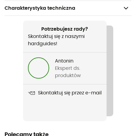
Charakterystyka techniczna
Polecane dla
Turystyka piesza / Trekking
Potrzebujesz rady?
Skontaktuj się z naszymi
Rodzaj
hardguides!
Kobiety
Antonin
Ciężar
Ekspert ds.
2 x 380 g
produktów
Nazwa produktu
Skontaktuj się przez e-mail
Women's TRK Skarvan STX
Nieprzemakalność
Yes
Twardość podeszwy
Polecamy także