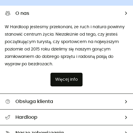
O nas
W Hardloop jesteśmy przekonani, że ruch i natura powinny
stanowić centrum życia. Niezależnie od tego, czy jesteś
początkującym turystą, czy sportowcem na najwyższym
poziomie od 2015 roku dzielimy się naszym gorącym
zamiłowaniem do dobrego sprzętu i radosną pasją do
wypraw po bezdrożach.
Więcej info
Obsługa klienta
Pomoc i kontakt
Hardloop
Śledzenie przesyłki
O nas
Zwrot artykułów i zwrot środków