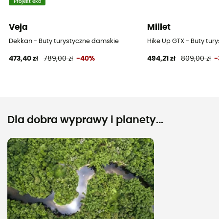
Projekt eko
Veja
Millet
Dekkan - Buty turystyczne damskie
Hike Up GTX - Buty tur
473,40 zł
789,00 zł
-40%
494,21 zł
809,00 zł
-
Dla dobra wyprawy i planety...