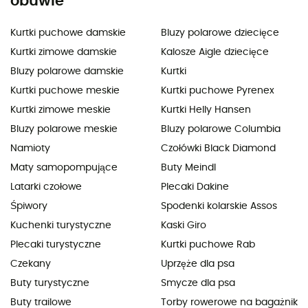
obuwie
Kurtki puchowe damskie
Bluzy polarowe dziecięce
Kurtki zimowe damskie
Kalosze Aigle dziecięce
Bluzy polarowe damskie
Kurtki
Kurtki puchowe meskie
Kurtki puchowe Pyrenex
Kurtki zimowe meskie
Kurtki Helly Hansen
Bluzy polarowe meskie
Bluzy polarowe Columbia
Namioty
Czołówki Black Diamond
Maty samopompujące
Buty Meindl
Latarki czołowe
Plecaki Dakine
Śpiwory
Spodenki kolarskie Assos
Kuchenki turystyczne
Kaski Giro
Plecaki turystyczne
Kurtki puchowe Rab
Czekany
Uprzęże dla psa
Buty turystyczne
Smycze dla psa
Buty trailowe
Torby rowerowe na bagażnik