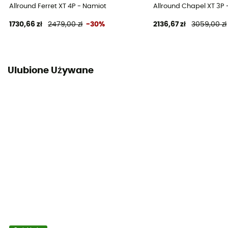
Allround Ferret XT 4P - Namiot
Allround Chapel XT 3P 
1730,66 zł
2479,00 zł
-30%
2136,67 zł
3059,00 zł
Ulubione Używane